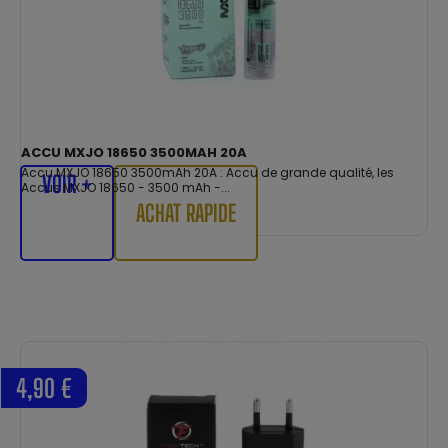
ACCU MXJO 18650 3500MAH 20A
Accu MXJO 18650 3500mAh 20A : Accu de grande qualité, les
VOIR +
Accus MXJO 18650 - 3500 mAh -...
ACHAT RAPIDE
4,90 €