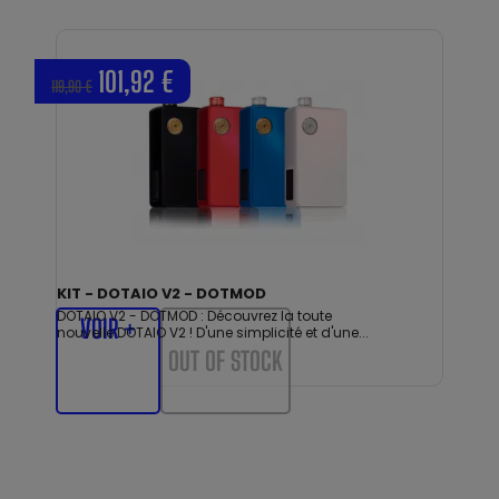
101,92 €
119,90 €
KIT - DOTAIO V2 - DOTMOD
DOTAIO V2 - DOTMOD : Découvrez la toute
VOIR +
nouvelle DOTAIO V2 ! D'une simplicité et d'une...
OUT OF STOCK