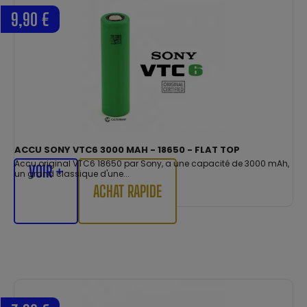
9,90 €
ACCU SONY VTC6 3000 MAH - 18650 - FLAT TOP
Accu original VTC6 18650 par Sony, a une capacité de 3000 mAh,
VOIR +
un grand classique d'une...
ACHAT RAPIDE