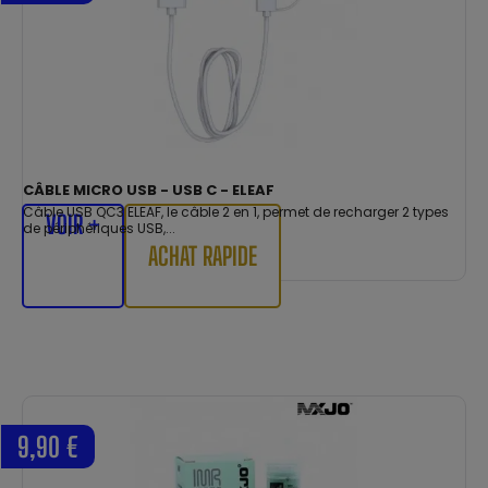
CÂBLE MICRO USB - USB C - ELEAF
Câble USB QC3 ELEAF, le câble 2 en 1, permet de recharger 2 types
VOIR +
de périphériques USB,...
ACHAT RAPIDE
9,90 €