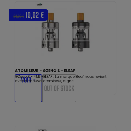
19,92 €
24,90 €
ATOMISEUR - GZENO S - ELEAF
GZeno S - 4ML -ELEAF : La marque Eleaf nous revient
VOIR +
avec ce nouvel atomiseur, digne...
OUT OF STOCK