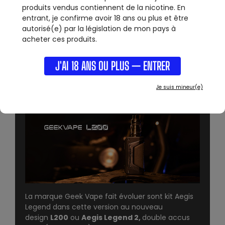
TIRAGE
HAUTEUR
produits vendus contiennent de la nicotine. En
Aerien
148mm
entrant, je confirme avoir 18 ans ou plus et être
autorisé(e) par la législation de mon pays à
acheter ces produits.
LONGUEUR
LARGEUR
54mm
28mm
J'AI 18 ANS OU PLUS — ENTRER
KIT L200 - GEEK VAPE:
Je suis mineur(e)
La marque
Geek Vape
fait évoluer sont kit Aegis
Legend dans cette version au nouveau
design
L200
ou
Aegis Legend 2,
double accus