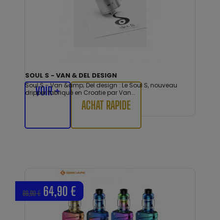
SOUL S - VAN & DEL DESIGN
Soul S - Van &amp; Del design : Le Soul S, nouveau
VOIR +
dripper fabriqué en Croatie par Van...
ACHAT RAPIDE
64,90 €
69,90 €