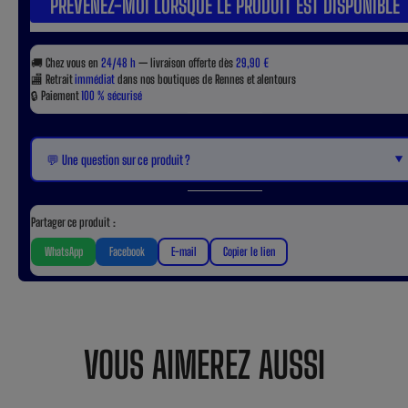
PRÉVENEZ-MOI LORSQUE LE PRODUIT EST DISPONIBLE
🚚
Chez vous en
24/48 h
— livraison offerte dès
29,90 €
🏬
Retrait
immédiat
dans nos boutiques de Rennes et alentours
🔒
Paiement
100 % sécurisé
▼
💬 Une question sur ce produit ?
Partager ce produit :
WhatsApp
Facebook
E-mail
Copier le lien
VOUS AIMEREZ AUSSI