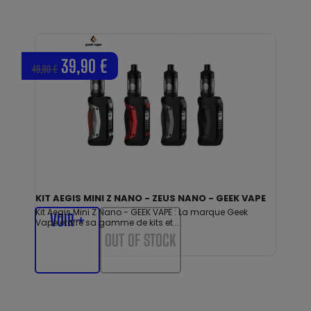
39,90 €
49,90 €
KIT AEGIS MINI Z NANO - ZEUS NANO - GEEK VAPE
Kit Aegis Mini Z Nano - GEEK VAPE : La marque Geek
VOIR +
Vape étoffe sa gamme de kits et...
OUT OF STOCK