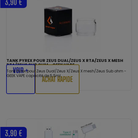
3,90 €
TANK PYREX POUR ZEUS DUAL/ZEUS X RTA/ZEUS X MESH
RTA/ZEUS SUB OHM - GEEK VAPE
VOIR +
Tank Pyrex pour Zeus Dual/Zeus X/Zeus X mesh/Zeus Sub ohm -
GEEK VAPE capacité de 5.5ml.
ACHAT RAPIDE
3,90 €