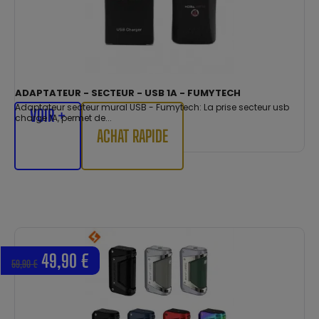
ADAPTATEUR - SECTEUR - USB 1A - FUMYTECH
Adaptateur secteur mural USB - Fumytech: La prise secteur usb
VOIR +
charge 1A, permet de...
ACHAT RAPIDE
49,90 €
59,90 €