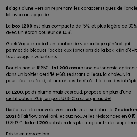
Il s'agit d'une version reprenant les caractéristiques de l'anci
kit avec un upgrade.
La
box L200
est plus compacte de 15%, et plus légère de 30%
avec un écran couleur de 1.08'.
Geek Vape introduit un bouton de verrouillage général qui
permet de bloquer l'accès aux fonctions de la box, afin d'évi
tout usage involontaire...
Double accus 18650 ,
la L200
assure une autonomie optimal
dans un boîtier certifié IP68, résistant à l'eau, la chaleur, la
poussière, au froid, et aux chocs..bref c'est la box des intrépi
La
L200
, poids plume mais costaud, propose en plus d'une
certification IP68, un port USB-C à charge rapide!
Livrée avec la nouvelle version du
zeus subohm
, le
Z suboh
2021
à l'airflow amélioré, et aux nouvelles résistances en 0.15
0.25
Ω
C,
le kit L200
satisfera les plus exigeants des vapoteur
Existe en new colors
.