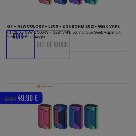
KIT - NEWCOLORS - L200 - Z SUBOHM 2021- GEEK VAPE
KIT L200 - NEW COLORS - GEEK VAPE: La marque Geek Vape fait
VOIR +
évoluer sont kit Aegis...
OUT OF STOCK
49,90 €
59,90 €