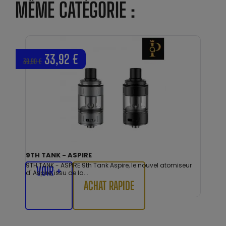
MÊME CATÉGORIE :
33,92 €
39,90 €
9TH TANK - ASPIRE
9TH TANK - ASPIRE 9th Tank Aspire, le nouvel atomiseur
VOIR +
d' Aspire, issu de la...
ACHAT RAPIDE