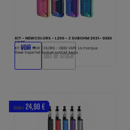
KIT - NEWCOLORS - L200 - Z SUBOHM 2021- GEEK
VAPE
VOIR +
KIT L200 - NEW COLORS - GEEK VAPE: La marque
Geek Vape fait évoluer sont kit Aegis...
OUT OF STOCK
24,90 €
29,90 €