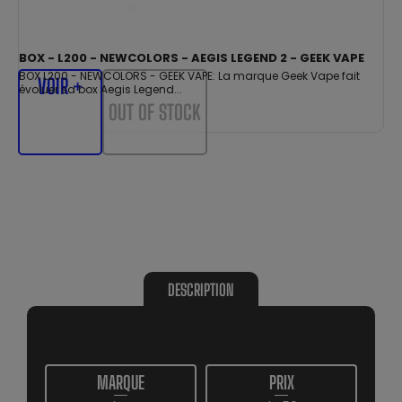
BOX - L200 - NEWCOLORS - AEGIS LEGEND 2 - GEEK VAPE
BOX L200 - NEWCOLORS - GEEK VAPE: La marque Geek Vape fait
VOIR +
évoluer sa box Aegis Legend...
OUT OF STOCK
DESCRIPTION
MARQUE
PRIX