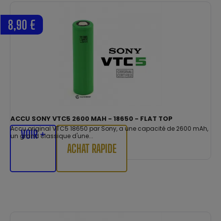
8,90 €
ACCU SONY VTC5 2600 MAH - 18650 - FLAT TOP
Accu original VTC5 18650 par Sony, a une capacité de 2600 mAh,
VOIR +
un grand classique d'une...
ACHAT RAPIDE