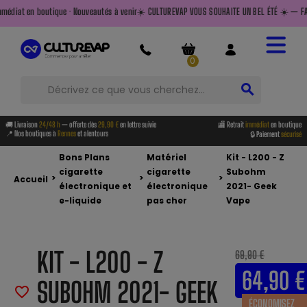
veautés à venir
☀️ CULTUREVAP VOUS SOUHAITE UN BEL ÉTÉ ☀️ — FAITES LE PLEIN AVANT DE PAR
0
search
🚚 Livraison
24/48 h
— offerte dès
29,90 €
en lettre suivie
🏬 Retrait
immédiat
en boutique
📍 Nos boutiques à
Rennes
et alentours
🔒 Paiement
sécurisé
Bons Plans
Matériel
Kit - L200 - Z
cigarette
cigarette
Subohm
>
>
>
Accueil
électronique et
électronique
2021- Geek
e-liquide
pas cher
Vape
KIT - L200 - Z
69,90 €
64,90 €
SUBOHM 2021- GEEK
favorite_border
ÉCONOMISEZ