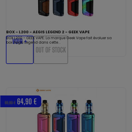
BOX - L200 - AEGIS LEGEND 2 - GEEK VAPE
BOX L200 - GEEK VAPE: La marque Geek Vape fait évoluer sa
VOIR +
box Aegis Legend dans cette...
OUT OF STOCK
64,90 €
69,90 €