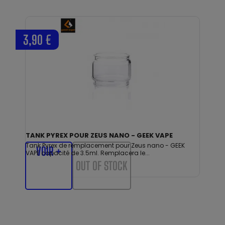
3,90 €
TANK PYREX POUR ZEUS NANO - GEEK VAPE
Tank Pyrex de remplacement pour Zeus nano - GEEK
VOIR +
VAPE capacité de 3.5ml. Remplacera le...
OUT OF STOCK