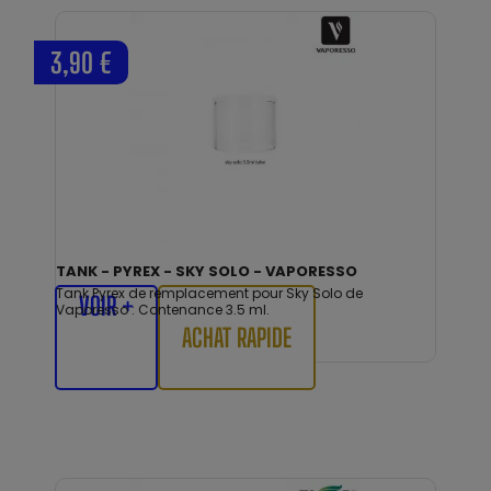
3,90 €
TANK - PYREX - SKY SOLO - VAPORESSO
Tank Pyrex de remplacement pour Sky Solo de
VOIR +
Vaporesso : Contenance 3.5 ml.
ACHAT RAPIDE