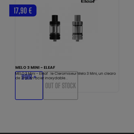
17,90 €
MELO 3 MINI - ELEAF
MELO 3 Mini - Eleaf : le Cleromiseur Melo 3 Mini, un clearo
VOIR +
de 2ml, en acier inoxydable...
OUT OF STOCK