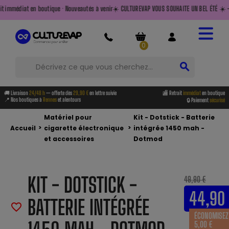
boutique · Nouveautés à venir
☀️ CULTUREVAP VOUS SOUHAITE UN BEL ÉTÉ ☀️ — FAITES LE PLEIN
0
search
🚚 Livraison
24/48 h
— offerte dès
29,90 €
en lettre suivie
🏬 Retrait
immédiat
en boutique
📍 Nos boutiques à
Rennes
et alentours
🔒 Paiement
sécurisé
Matériel pour
Kit - Dotstick - Batterie
>
>
Accueil
cigarette électronique
intégrée 1450 mah -
et accessoires
Dotmod
KIT - DOTSTICK -
49,90 €
44,90
BATTERIE INTÉGRÉE
favorite_border
ÉCONOMISEZ
5,00 €