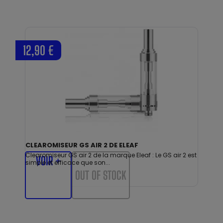
12,90 €
CLEAROMISEUR GS AIR 2 DE ELEAF
Clearomiseur GS air 2 de la marque Eleaf : Le GS air 2 est
VOIR +
simple et efficace que son...
OUT OF STOCK