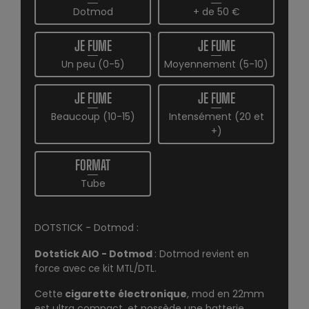
Dotmod
+ de 50 €
JE FUME
JE FUME
Un peu (0-5)
Moyennement (5-10)
JE FUME
JE FUME
Beaucoup (10-15)
Intensément (20 et
+)
FORMAT
Tube
DOTSTICK - Dotmod :
Dotstick AIO - Dotmod
:
Dotmod
revient en
force avec ce kit MTL/DTL.
Cette
cigarette électronique
, mod en 22mm
est ultra compact, et possède une batterie