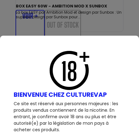
BOX EASY 60W - AMBITION MOD X SUNBOX
La box EASY par Ambition Mod et design par Sunbox : Un
VOIR +
superbe design par Sunbox pour...
OUT OF STOCK
44,90 €
BIENVENUE CHEZ CULTUREVAP
Ce site est réservé aux personnes majeures : les
produits vendus contiennent de la nicotine. En
entrant, je confirme avoir 18 ans ou plus et être
autorisé(e) par la législation de mon pays à
acheter ces produits.
BOX - THELEMA - SOLO - 100W - FREEDOM LIMITED