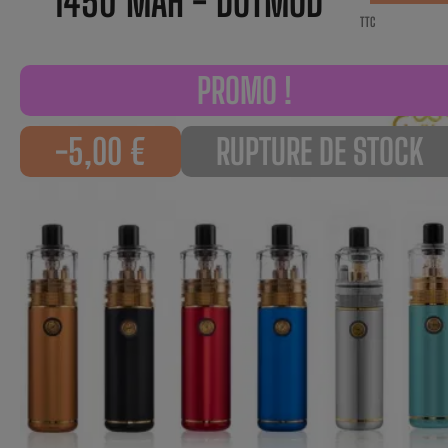
1450 MAH - DOTMOD
TTC
PROMO !
-5,00 €
RUPTURE DE STOCK