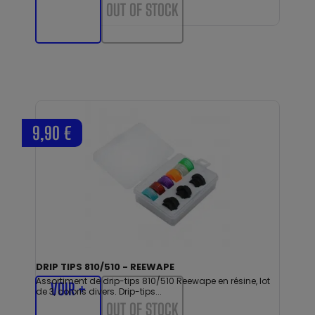
OUT OF STOCK
9,90 €
DRIP TIPS 810/510 - REEWAPE
Assortiment de drip-tips 810/510 Reewape en résine, lot
VOIR +
de 3, coloris divers. Drip-tips...
OUT OF STOCK