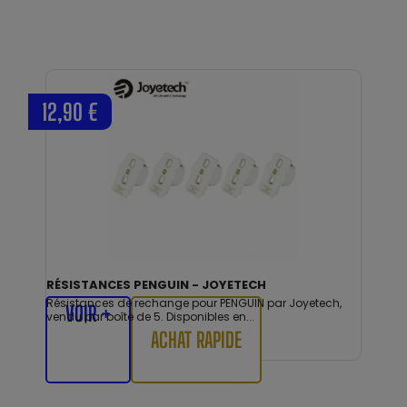
12,90 €
RÉSISTANCES PENGUIN - JOYETECH
Résistances de rechange pour PENGUIN par Joyetech,
VOIR +
vendu par boîte de 5. Disponibles en...
ACHAT RAPIDE