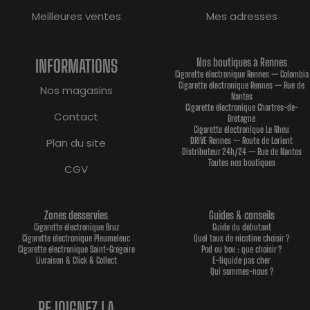
Meilleures ventes
Mes adresses
INFORMATIONS
Nos boutiques à Rennes
Cigarette électronique Rennes — Colombia
Cigarette électronique Rennes — Rue de
Nos magasins
Nantes
Cigarette électronique Chartres-de-
Contact
Bretagne
Cigarette électronique Le Rheu
DRIVE Rennes — Route de Lorient
Plan du site
Distributeur 24h/24 — Rue de Nantes
Toutes nos boutiques
CGV
Zones desservies
Guides & conseils
Cigarette électronique Bruz
Guide du débutant
Cigarette électronique Pleumeleuc
Quel taux de nicotine choisir ?
Cigarette électronique Saint-Grégoire
Pod ou box : que choisir ?
Livraison & Click & Collect
E-liquide pas cher
Qui sommes-nous ?
REJOIGNEZ LA