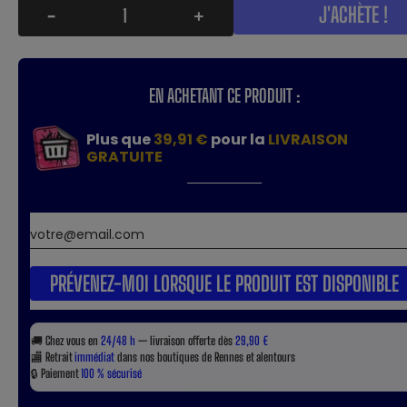
J'ACHÈTE !
-
+
EN ACHETANT CE PRODUIT :
Plus que
39,91 €
pour la
LIVRAISON
GRATUITE
PRÉVENEZ-MOI LORSQUE LE PRODUIT EST DISPONIBLE
🚚
Chez vous en
24/48 h
— livraison offerte dès
29,90 €
🏬
Retrait
immédiat
dans nos boutiques de Rennes et alentours
🔒
Paiement
100 % sécurisé