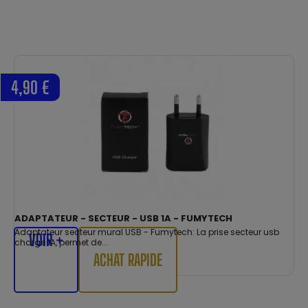
4,90 €
ADAPTATEUR - SECTEUR - USB 1A - FUMYTECH
Adaptateur secteur mural USB - Fumytech: La prise secteur usb
VOIR +
charge 1A, permet de...
ACHAT RAPIDE