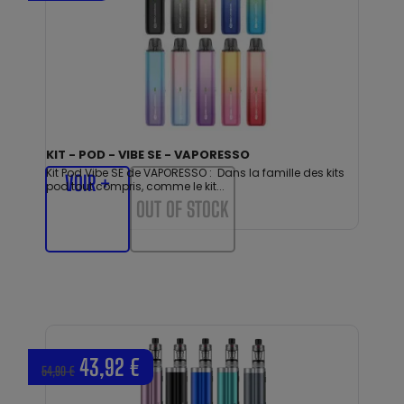
KIT - POD - VIBE SE - VAPORESSO
Kit Pod Vibe SE de VAPORESSO : Dans la famille des kits
VOIR +
pod tout compris, comme le kit...
OUT OF STOCK
43,92 €
54,90 €