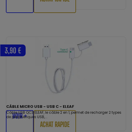
3,90 €
CÂBLE MICRO USB - USB C - ELEAF
Câble USB QC3 ELEAF, le câble 2 en 1, permet de recharger 2 types
VOIR +
de périphériques USB,...
ACHAT RAPIDE