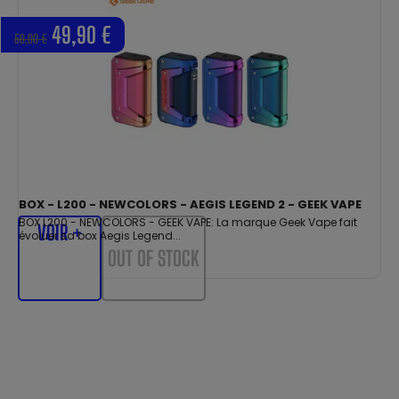
49,90 €
59,90 €
BOX - L200 - NEWCOLORS - AEGIS LEGEND 2 - GEEK VAPE
BOX L200 - NEWCOLORS - GEEK VAPE: La marque Geek Vape fait
VOIR +
évoluer sa box Aegis Legend...
OUT OF STOCK