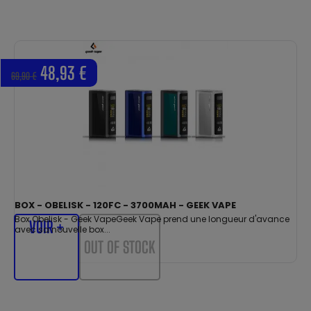
48,93 €
69,90 €
BOX - OBELISK - 120FC - 3700MAH - GEEK VAPE
Box Obelisk - Geek VapeGeek Vape prend une longueur d'avance
VOIR +
avec sa nouvelle box...
OUT OF STOCK