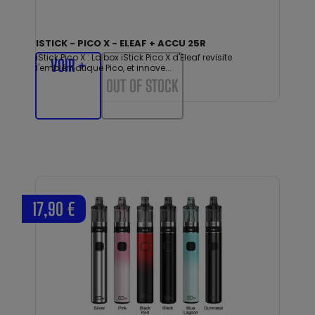
ISTICK - PICO X - ELEAF + ACCU 25R
iStick Pico X : La box iStick Pico X d'Eleaf revisite
VOIR +
l'emblématique Pico, et innove...
OUT OF STOCK
17,90 €