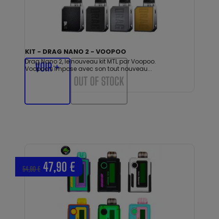
KIT - DRAG NANO 2 - VOOPOO
Drag Nano 2, le nouveau kit MTL par Voopoo.
VOIR +
Voopoo s'impose avec son tout nouveau...
OUT OF STOCK
47,90 €
54,90 €