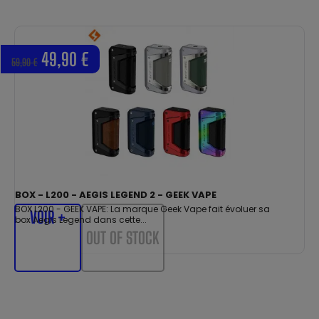
49,90 €
59,90 €
BOX - L200 - AEGIS LEGEND 2 - GEEK VAPE
BOX L200 - GEEK VAPE: La marque Geek Vape fait évoluer sa
VOIR +
box Aegis Legend dans cette...
OUT OF STOCK