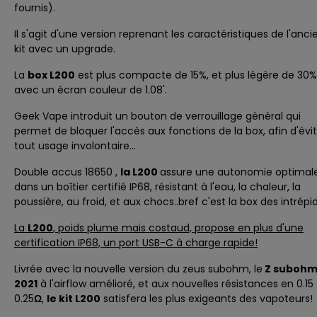
fournis).
Il s'agit d'une version reprenant les caractéristiques de l'anci
kit avec un upgrade.
La
box L200
est plus compacte de 15%, et plus légère de 30%
avec un écran couleur de 1.08'.
Geek Vape introduit un bouton de verrouillage général qui
permet de bloquer l'accès aux fonctions de la box, afin d'évi
tout usage involontaire...
Double accus 18650 ,
la L200
assure une autonomie optimal
dans un boîtier certifié IP68, résistant à l'eau, la chaleur, la
poussière, au froid, et aux chocs..bref c'est la box des intrépi
La
L200
, poids plume mais costaud, propose en plus d'une
certification IP68, un port USB-C à charge rapide!
Livrée avec la nouvelle version du
zeus subohm
, le
Z suboh
2021
à l'airflow amélioré, et aux nouvelles résistances en 0.15
0.25
Ω
,
le kit L200
satisfera les plus exigeants des vapoteurs!