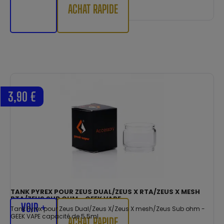
ACHAT RAPIDE
3,90 €
TANK PYREX POUR ZEUS DUAL/ZEUS X RTA/ZEUS X MESH
RTA/ZEUS SUB OHM - GEEK VAPE
VOIR +
Tank Pyrex pour Zeus Dual/Zeus X/Zeus X mesh/Zeus Sub ohm -
GEEK VAPE capacité de 5.5ml.
ACHAT RAPIDE