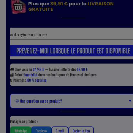
Plus que
39,91 €
pour la
LIVRAISON
GRATUITE
PRÉVENEZ-MOI LORSQUE LE PRODUIT EST DISPONIBLE
🚚
Chez vous en
24/48 h
— livraison offerte dès
29,90 €
🏬
Retrait
immédiat
dans nos boutiques de Rennes et alentours
🔒
Paiement
100 % sécurisé
▼
💬 Une question sur ce produit ?
Partager ce produit :
WhatsApp
Facebook
E-mail
Copier le lien