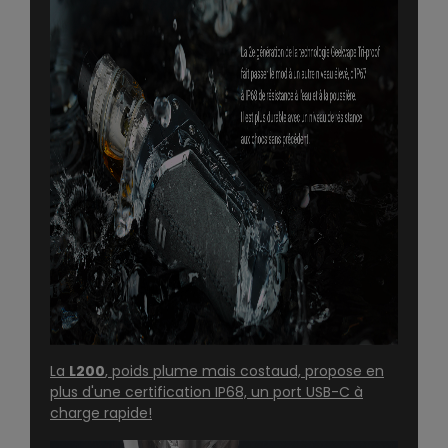
La
L200
, poids plume mais costaud, propose en
plus d'une certification IP68, un port USB-C à
charge rapide!