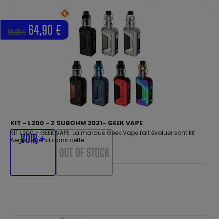
64,90 €
69,90 €
KIT - L200 - Z SUBOHM 2021- GEEK VAPE
KIT L200 - GEEK VAPE: La marque Geek Vape fait évoluer sont kit
VOIR +
Aegis Legend dans cette...
OUT OF STOCK