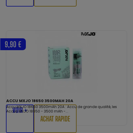
9,90 €
ACCU MXJO 18650 3500MAH 20A
Accu MXJO 18650 3500mAh 20A : Accu de grande qualité, les
VOIR +
Accus MXJO 18650 - 3500 mAh -...
ACHAT RAPIDE