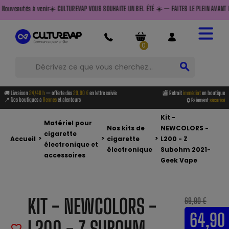
UREVAP VOUS SOUHAITE UN BEL ÉTÉ ☀️ — FAITES LE PLEIN AVANT DE PARTIR — Livraison offert
0
search
🚚 Livraison
24/48 h
— offerte dès
29,90 €
en lettre suivie
🏬 Retrait
immédiat
en boutique
📍 Nos boutiques à
Rennes
et alentours
🔒 Paiement
sécurisé
Kit -
Matériel pour
Nos kits de
NEWCOLORS -
cigarette
>
>
>
Accueil
cigarette
L200 - Z
électronique et
électronique
Subohm 2021-
accessoires
Geek Vape
KIT - NEWCOLORS -
69,90 €
64,90
L200 - Z SUBOHM
favorite_border