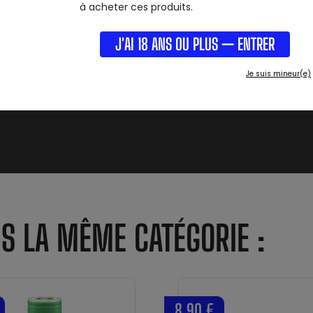
à acheter ces produits.
J'AI 18 ANS OU PLUS — ENTRER
Je suis mineur(e)
NS LA MÊME CATÉGORIE :
8,90 €