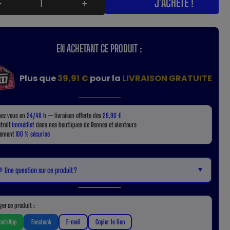
J'ACHÈTE !
-
+
EN ACHETANT CE PRODUIT :
Plus que
39,91 €
pour la
LIVRAISON GRATUITE
hez vous en
24/48 h
— livraison offerte dès
29,90 €
etrait
immédiat
dans nos boutiques de Rennes et alentours
iement
100 % sécurisé
▼
 Une question sur ce produit ?
ger ce produit :
atsApp
Facebook
E-mail
Copier le lien