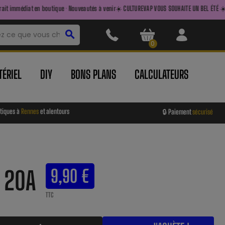
tique · Nouveautés à venir
☀️ CULTUREVAP VOUS SOUHAITE UN BEL ÉTÉ ☀️ — FAITES LE PLEIN A
search
0
ÉRIEL
DIY
BONS PLANS
CALCULATEURS
tiques à
Rennes
et alentours
🔒 Paiement
sécurisé
 20A
9,90 €
TTC