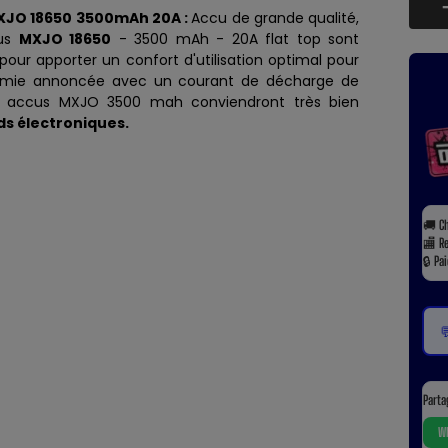
XJO 18650 3500mAh 20A :
Accu de grande qualité,
cus
MXJO 18650
- 3500 mAh - 20A flat top sont
our apporter un confort d'utilisation optimal pour
omie annoncée avec un courant de décharge de
s accus MXJO 3500 mah conviendront très bien
s électroniques.
🚚
C
🏬
R
🔒
Pa

Parta
Wh