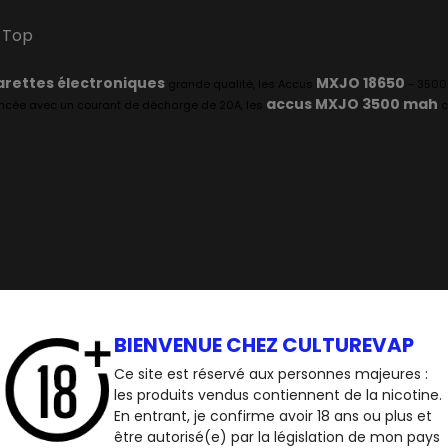
t Top
arettes électroniques
MXJO 18650
grande qualité, les Accus
- 3500 
accus MXJO 3500 mah
noncée avec un courant de décharge de 20A, les
c
BIENVENUE CHEZ CULTUREVAP
,4 ohms.
Ce site est réservé aux personnes majeures :
m (diamètre).
les produits vendus contiennent de la nicotine.
En entrant, je confirme avoir 18 ans ou plus et
être autorisé(e) par la législation de mon pays