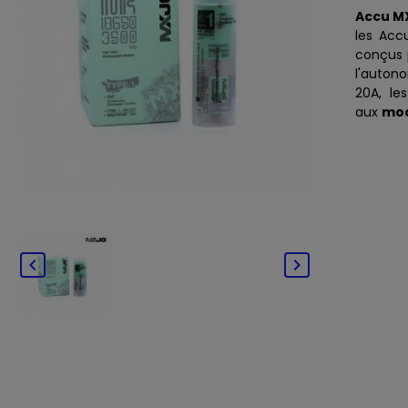
Accu M
les Ac
conçus p
l'auton
20A, le
aux
mod

