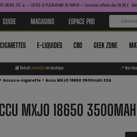
AITES LE PLEIN AVANT DE PARTIR — Livraison offerte dès 29,90 € · Retrait immédiat en bou
GUIDE
MAGASINS
ESPACE PRO
-CIGARETTES
E-LIQUIDES
CBD
GEEK ZONE
MAT
🏬 Retrait
immédiat
en boutique
📍 Nos bou
>
>
Accus e-cigarette
Accu MXJO 18650 3500mAh 20A
CCU MXJO 18650 3500MAH