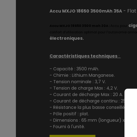
- Fla
Accu MXJO 18650 3500mAh 35A
cig
Accu MXJO 18650 3500 mah 20A :
Accu pour
confort d'utilisation optimal pour l'autonomie an
électroniques.
Caractéristiques techniques
:
- Capacité : 3500 mAh.
- Chimie : Lithium Manganese.
- Tension nominale : 3,7 V.
- Tension de charge Max : 4,2 V.
- Courant de décharge Max : 20 A.
- Courant de décharge continu : 25 A.
- Résistance la plus basse conseillée : 0
- Pôle positif : plat.
- Dimensions : 65 mm (longueur) x 18 m
- Fourni à l'unité.