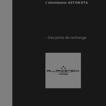
L'atomiseur ASTON RTA
d'Aston Va
- 1 atomiseur ASTON RTA
- 1 drip-tip delrin
- 1 tank de rechange en PSU
- Des joints de rechange
- 1 tournevis plat