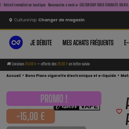
iat en boutique · Nouveautés à venir
☀️ CULTUREVAP VOUS SOUHAITE UN BEL ÉTÉ ☀️ — FAITES L
CultureVap
Changer de magasin
JE DÉBUTE
MES ACHATS FRÉQUENTS
E
🚚 Livraison
24/48 h
— offerte dès
29,90 €
en lettre suivie
>
>
Accueil
Bons Plans cigarette électronique et e-liquide
Maté
PROMO !
favorite_border
-15,00 €