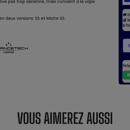
ctive pas trop aérienne, mais convient à la vape
🚚
C
 en deux versions: SS et Matte SS.
🏬
R
🔒
Pa

Parta
Wh
VOUS AIMEREZ AUSSI