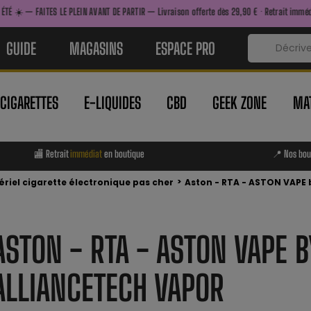
E PLEIN AVANT DE PARTIR — Livraison offerte dès 29,90 € · Retrait immédiat en boutique 
GUIDE
MAGASINS
ESPACE PRO
-CIGARETTES
E-LIQUIDES
CBD
GEEK ZONE
MAT
🏬 Retrait
immédiat
en boutique
📍 Nos bou
>
riel cigarette électronique pas cher
Aston - RTA - ASTON VAPE
ASTON - RTA - ASTON VAPE B
ALLIANCETECH VAPOR