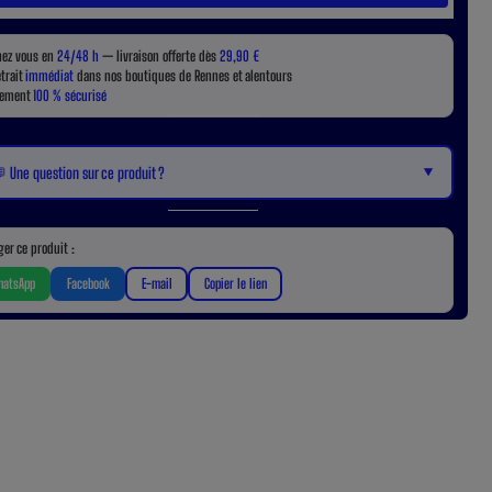
hez vous en
24/48 h
— livraison offerte dès
29,90 €
etrait
immédiat
dans nos boutiques de Rennes et alentours
iement
100 % sécurisé
▼
 Une question sur ce produit ?
ger ce produit :
atsApp
Facebook
E-mail
Copier le lien