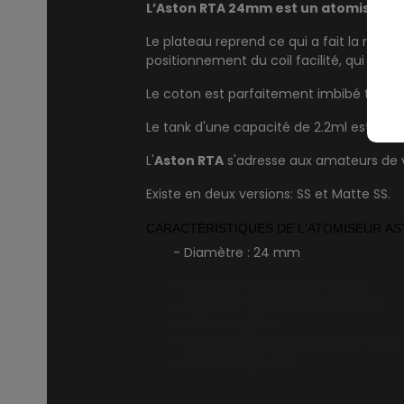
L’Aston RTA 24mm est un atomiseur rec
Le plateau reprend ce qui a fait la reno
positionnement du coil facilité, qui se p
Le coton est parfaitement imbibé tout le
Le tank d'une capacité de 2.2ml est en p
L'
Aston RTA
s'adresse aux amateurs de
Existe en deux versions: SS et Matte SS.
CARACTÉRISTIQUES DE L'ATOMISEUR AS
- Diamètre : 24 mm
- Capacité du réservoir : 2.2 ml
- Matériau : Acier inoxydable 304
- AirFlow réglable
- Réservoir supplémentaire en PSU (
- Connectique : 510