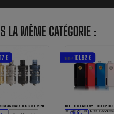
NS LA MÊME CATÉGORIE :
,17 €
101,92 €
119,90 €
ISEUR NAUTILUS GT MINI -
KIT - DOTAIO V2 - DOTMOD
DOTAIO V2 - DOTMOD : Découvrez