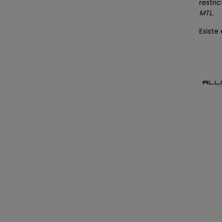
restri
MTL.
Existe