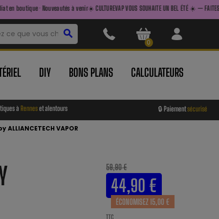
· Nouveautés à venir
☀️ CULTUREVAP VOUS SOUHAITE UN BEL ÉTÉ ☀️ — FAITES LE PLEIN AVANT D
search
0
ÉRIEL
DIY
BONS PLANS
CALCULATEURS
tiques à
Rennes
et alentours
🔒 Paiement
sécurisé
 by ALLIANCETECH VAPOR
Y
59,90 €
44,90 €
ÉCONOMISEZ 15,00 €
TTC