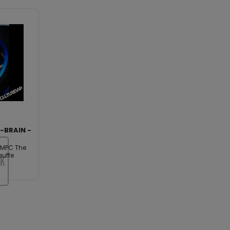
-BRAIN -
 MPC The
auffe
CK