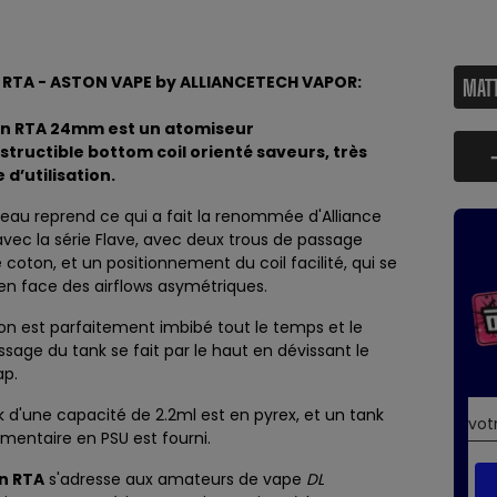
 RTA - ASTON VAPE by ALLIANCETECH VAPOR:
on RTA 24mm est un atomiseur
structible bottom coil orienté saveurs, très
 d’utilisation.
teau reprend ce qui a fait la renommée d'
Alliance
vec la série Flave, avec deux trous de passage
e coton, et un positionnement du coil facilité, qui se
en face des airflows asymétriques.
on est parfaitement imbibé tout le temps et le
ssage du tank se fait par le haut en dévissant le
ap.
k d'une capacité de 2.2ml est en pyrex, et un tank
mentaire en PSU est fourni.
n RTA
s'adresse aux amateurs de vape
DL