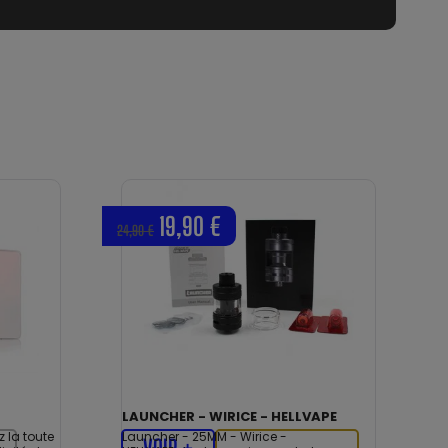
19,90 €
24,90 €
LAUNCHER - WIRICE - HELLVAPE
 la toute
Launcher - 25MM - Wirice -