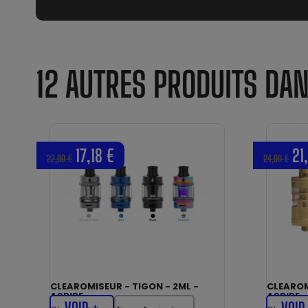
12 AUTRES PRODUITS DA
17,18 €
21
22,90 €
24,90 €
CLEAROMISEUR - TIGON - 2ML -
CLEAROM
ASPIRE
ASPIRE