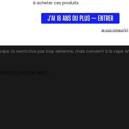
onstructible bottom coil orienté saveurs, très simple d’ut
à acheter ces produits.
mmée d'
Alliance Tech
avec la série Flave, avec deux trous de pas
J'AI 18 ANS OU PLUS — ENTRER
lace en face des airflows asymétriques.
 temps et le remplissage du tank se fait par le haut en dévissan
Je suis mineur(e)
yrex, et un tank supplémentaire en PSU est fourni.
 vape
DL
restrictive pas trop aérienne, mais convient à la vape
MT
TON RTA D'ASTON VAPE
Polysulfone)