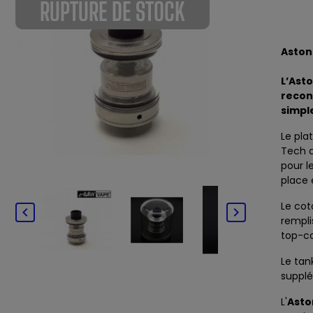
RUPTURE DE STOCK
Aston
L’Ast
recon
simple
Le pla
Tech
a
pour l
place 
Le cot


rempli
top-c
Le tan
supplé
L'
Asto