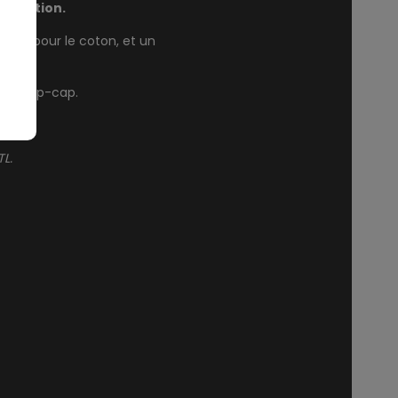
ilisation.
sage pour le coton, et un
t le top-cap.
L.