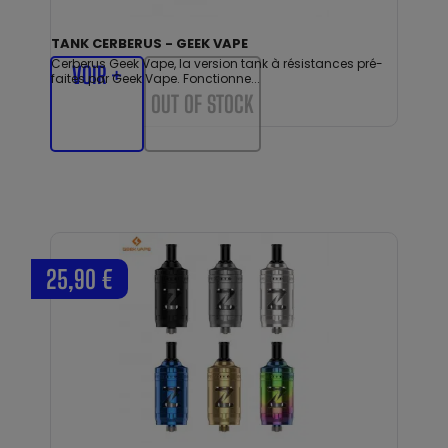
TANK CERBERUS - GEEK VAPE
Cerberus Geek Vape, la version tank à résistances pré-
VOIR +
faites par Geek Vape. Fonctionne...
OUT OF STOCK
25,90 €