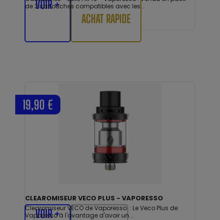
VOIR +
de 2 cartouches compatibles avec les...
ACHAT RAPIDE
19,90 €
CLEAROMISEUR VECO PLUS - VAPORESSO
Clearomiseur VECO de Vaporesso : Le Veco Plus de
VOIR +
Vaporesso à l'avantage d'avoir un...