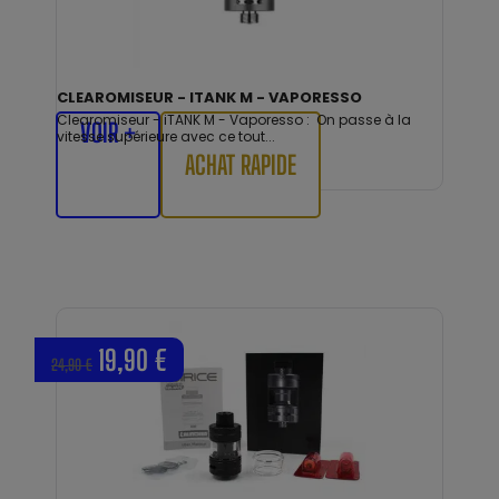
CLEAROMISEUR - ITANK M - VAPORESSO
Clearomiseur - iTANK M - Vaporesso : On passe à la
VOIR +
vitesse supérieure avec ce tout...
ACHAT RAPIDE
19,90 €
24,90 €