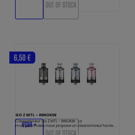
OUT OF STOCK
6,50 €
GO Z MTL - INNOKIN
Clearomiseur Go Z MTL - INNOKIN : La
VOIR +
marque Innokin nous propose un clearomiseur facile...
OUT OF STOCK