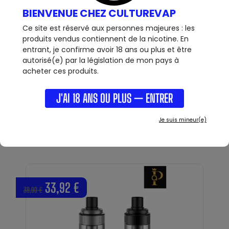
BIENVENUE CHEZ CULTUREVAP
Ce site est réservé aux personnes majeures : les
produits vendus contiennent de la nicotine. En
entrant, je confirme avoir 18 ans ou plus et être
autorisé(e) par la législation de mon pays à
CLEAROMISEUR NAUTILUS GT - ANNIVERSARY
acheter ces produits.
EDITION - ASPIRE
VOIR +
Clearomiseur Nautilus GT Anniversary Edition Aspire en
collaboration avec Taifun : Une...
J'AI 18 ANS OU PLUS — ENTRER
OUT OF STOCK
Je suis mineur(e)
33,92 €
39,90 €