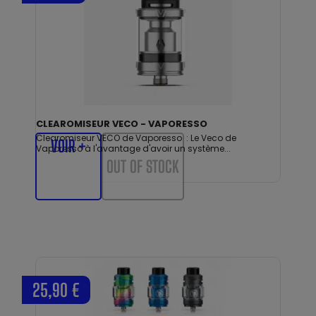
CLEAROMISEUR VECO - VAPORESSO
Clearomiseur VECO de Vaporesso : Le Veco de
VOIR +
Vaporesso à l'avantage d'avoir un système...
OUT OF STOCK
25,90 €