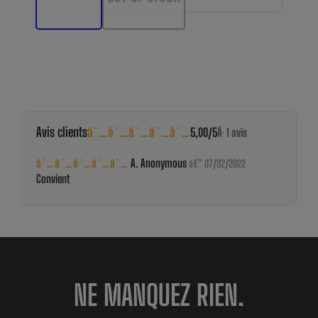
Avis clients
â˜…â˜…â˜…â˜…â˜…
5,00/5
Â· 1 avis
â˜…â˜…â˜…â˜…â˜…
A. Anonymous
â€” 07/02/2022
Convient
NE MANQUEZ RIEN.