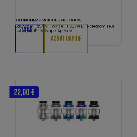
LAUNCHER - WIRICE - HELLVAPE
Launcher - 25MM - Wirice - HELLVAPE : le clearomiseur
VOIR +
subohm par Hellvape. Après le...
ACHAT RAPIDE
22,90 €