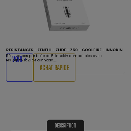
RESISTANCES - ZENITH - ZLIDE - Z50 - COOLFIRE - INNOKIN
Résistances par boîte de 5 Innokin compatibles avec
VOIR +
les Zenith et Zlide d'Innokin....
ACHAT RAPIDE
DESCRIPTION