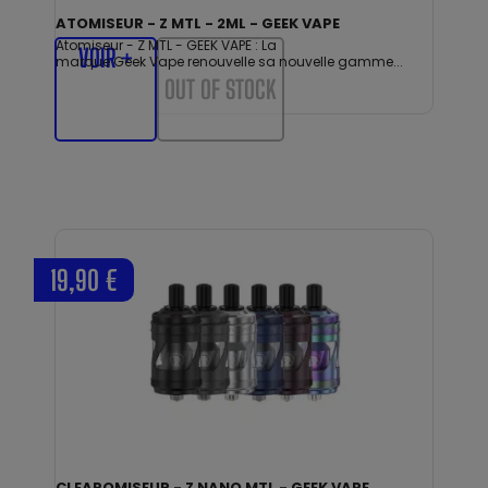
ATOMISEUR - Z MTL - 2ML - GEEK VAPE
Atomiseur - Z MTL - GEEK VAPE : La
VOIR +
marque Geek Vape renouvelle sa nouvelle gamme...
OUT OF STOCK
19,90 €
CLEAROMISEUR - Z NANO MTL - GEEK VAPE