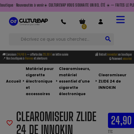
eautés à venir
☀️ CULTUREVAP VOUS SOUHAITE UN BEL ÉTÉ ☀️ — FAITES LE PLEIN AVANT DE PARTI
0
search
🚚 Livraison
24/48 h
— offerte dès
29,90 €
en lettre suivie
🏬 Retrait
immédiat
en boutique
📍 Nos boutiques à
Rennes
et alentours
🔒 Paiement
sécurisé
Matériel pour
Clearomiseurs,
cigarette
matériel
Clearomiseur
>
>
>
Accueil
électronique
essentiel d'une
ZLIDE 24 de
et
cigarette
INNOKIN
accessoires
électronique
CLEAROMISEUR ZLIDE
24,90
favorite_border
24 DE INNOKIN
TTC