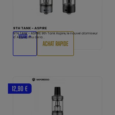
9TH TANK - ASPIRE
9TH TANK - ASPIRE 9th Tank Aspire, le nouvel atomiseur
VOIR +
d' Aspire, issu de la...
ACHAT RAPIDE
12,90 €