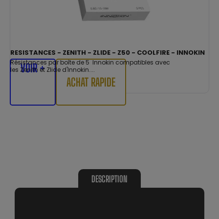
RESISTANCES - ZENITH - ZLIDE - Z50 - COOLFIRE - INNOKIN
Résistances par boîte de 5 Innokin compatibles avec
VOIR +
les Zenith et Zlide d'Innokin....
ACHAT RAPIDE
DESCRIPTION