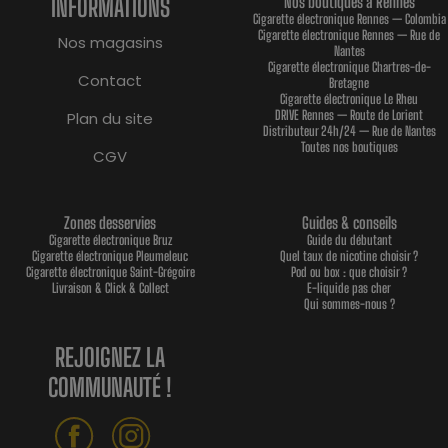
INFORMATIONS
Nos boutiques à Rennes
Cigarette électronique Rennes — Colombia
Cigarette électronique Rennes — Rue de
Nos magasins
Nantes
Cigarette électronique Chartres-de-
Contact
Bretagne
Cigarette électronique Le Rheu
DRIVE Rennes — Route de Lorient
Plan du site
Distributeur 24h/24 — Rue de Nantes
Toutes nos boutiques
CGV
Zones desservies
Guides & conseils
Cigarette électronique Bruz
Guide du débutant
Cigarette électronique Pleumeleuc
Quel taux de nicotine choisir ?
Cigarette électronique Saint-Grégoire
Pod ou box : que choisir ?
Livraison & Click & Collect
E-liquide pas cher
Qui sommes-nous ?
REJOIGNEZ LA
COMMUNAUTÉ !