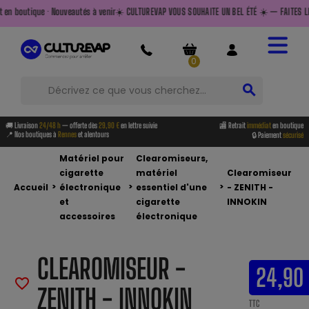
Nouveautés à venir
☀️ CULTUREVAP VOUS SOUHAITE UN BEL ÉTÉ ☀️ — FAITES LE PLEIN AVANT DE 
0
search
🚚 Livraison
24/48 h
— offerte dès
29,90 €
en lettre suivie
🏬 Retrait
immédiat
en boutique
📍 Nos boutiques à
Rennes
et alentours
🔒 Paiement
sécurisé
Matériel pour
Clearomiseurs,
cigarette
matériel
Clearomiseur
>
>
>
Accueil
électronique
essentiel d'une
- ZENITH -
et
cigarette
INNOKIN
accessoires
électronique
CLEAROMISEUR -
24,90
favorite_border
ZENITH - INNOKIN
TTC