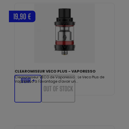
19,90 €
CLEAROMISEUR VECO PLUS - VAPORESSO
Clearomiseur VECO de Vaporesso : Le Veco Plus de
VOIR +
Vaporesso à l'avantage d'avoir un...
OUT OF STOCK