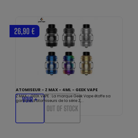
26,90 €
ATOMISEUR - Z MAX - 4ML - GEEK VAPE
Z MAX - GEEK VAPE : La marque Geek Vape étoffe sa
VOIR +
gamme d'atomiseurs de la série Z,...
OUT OF STOCK