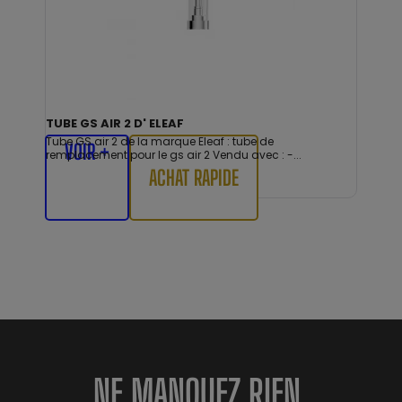
TUBE GS AIR 2 D' ELEAF
Tube GS air 2 de la marque Eleaf : tube de
VOIR +
remplacement pour le gs air 2 Vendu avec : -...
ACHAT RAPIDE
NE MANQUEZ RIEN.