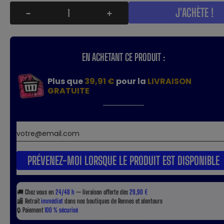
J'ACHÈTE !
-
+
EN ACHETANT CE PRODUIT :
Plus que
39,91 €
pour la
LIVRAISON
GRATUITE
PRÉVENEZ-MOI LORSQUE LE PRODUIT EST DISPONIBLE
🚚
Chez vous en
24/48 h
— livraison offerte dès
29,90 €
🏬
Retrait
immédiat
dans nos boutiques de Rennes et alentours
🔒
Paiement
100 % sécurisé