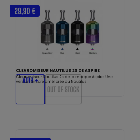
29,90 €
CLEAROMISEUR NAUTILUS 2S DE ASPIRE
Clearomiseur Nautilus 2s de la marque Aspire: Une
VOIR +
version encore améliorée du Nautilus...
OUT OF STOCK