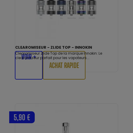
CLEAROMISEUR - ZLIDE TOP - INNOKIN
Clearomiseur Zlide Top de la marque Innokin: Le
VOIR +
clearomiseur parfait pour les vapoteurs...
ACHAT RAPIDE
5,90 €