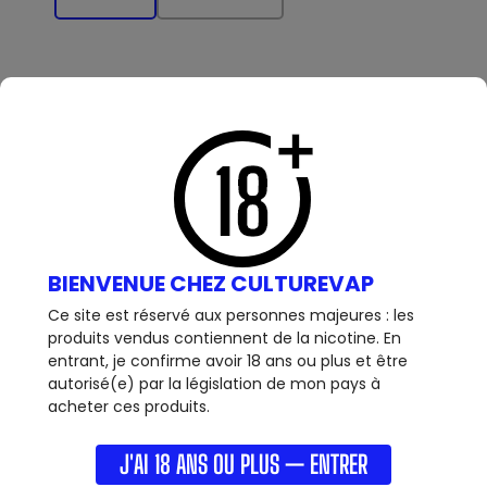
24,90 €
BIENVENUE CHEZ CULTUREVAP
Ce site est réservé aux personnes majeures : les
produits vendus contiennent de la nicotine. En
entrant, je confirme avoir 18 ans ou plus et être
CLEAROMISEUR ZLIDE 22 DE INNOKIN
autorisé(e) par la législation de mon pays à
Clearomiseur Zlide de la marque Innokin: Le
VOIR +
clearomiseur parfait pour les débutants!-...
acheter ces produits.
ACHAT RAPIDE
J'AI 18 ANS OU PLUS — ENTRER