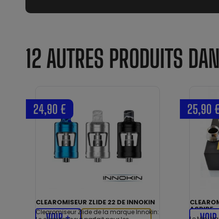
12 AUTRES PRODUITS DA
24,90 €
25,90 
CLEAROMISEUR ZLIDE 22 DE INNOKIN
CLEAROM
ASPIRE
Clearomiseur Zlide de la marque Innokin:
VOIR +
VOIR
Le Mini N