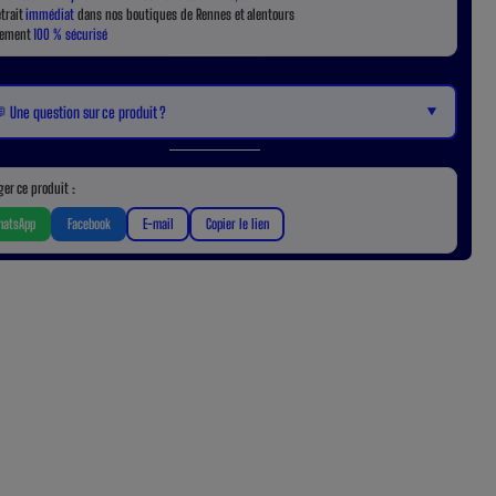
etrait
immédiat
dans nos boutiques de Rennes et alentours
iement
100 % sécurisé
▼
 Une question sur ce produit ?
ger ce produit :
atsApp
Facebook
E-mail
Copier le lien