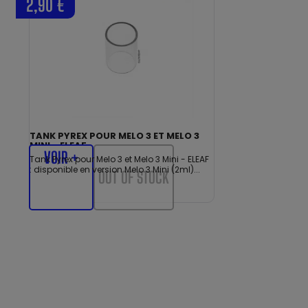
2,90 €
TANK PYREX POUR MELO 3 ET MELO 3
MINI - ELEAF
VOIR +
Tank Pyrex pour Melo 3 et Melo 3 Mini - ELEAF
: disponible en version Melo 3 Mini (2ml)...
OUT OF STOCK