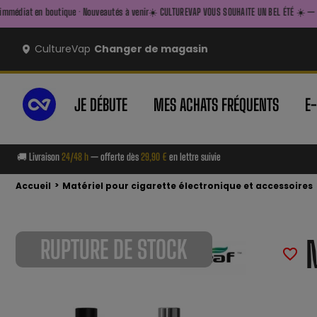
e · Nouveautés à venir
☀️ CULTUREVAP VOUS SOUHAITE UN BEL ÉTÉ ☀️ — FAITES LE PLEIN AVANT
CultureVap
Changer de magasin
JE DÉBUTE
MES ACHATS FRÉQUENTS
E
🚚 Livraison
24/48 h
— offerte dès
29,90 €
en lettre suivie
>
Accueil
Matériel pour cigarette électronique et accessoires
RUPTURE DE STOCK
favorite_border