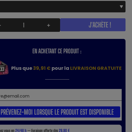
J'ACHÈTE !
-
+
EN ACHETANT CE PRODUIT :
Plus que
39,91 €
pour la
LIVRAISON GRATUITE
PRÉVENEZ-MOI LORSQUE LE PRODUIT EST DISPONIBLE
hez vous en
24/48 h
— livraison offerte dès
29,90 €