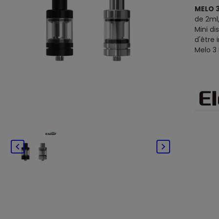
MELO 3 
de 2ml,
Mini di
d'être 
Melo 3 

