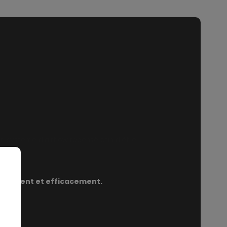
'un système d'airflow repensé afin d'être
apidement et efficacement.