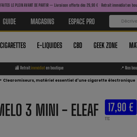
 DE PARTIR — Livraison offerte dès 29,90 € · Retrait immédiat en boutique · Nouveautés 
GUIDE
MAGASINS
ESPACE PRO
-CIGARETTES
E-LIQUIDES
CBD
GEEK ZONE
MAT
🏬 Retrait
immédiat
en boutique
📍 Nos bou
>
Clearomiseurs, matériel essentiel d'une cigarette électronique
MELO 3 MINI - ELEAF
17,90 €
TTC