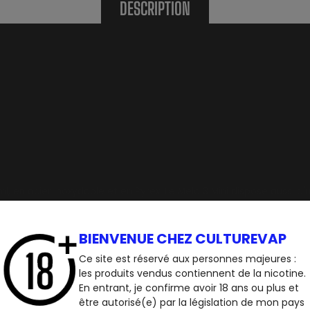
DESCRIPTION
ml, en acier inoxydable et en Pyrex. Le Melo 3 Mini dispose aussi d
e Melo 3 Mini est très compact, simple et efficace.
partout. L
BIENVENUE CHEZ CULTUREVAP
 par le haut vous permettra de faire le plein de liquide r
Ce site est réservé aux personnes majeures :
les produits vendus contiennent de la nicotine.
En entrant, je confirme avoir 18 ans ou plus et
être autorisé(e) par la législation de mon pays