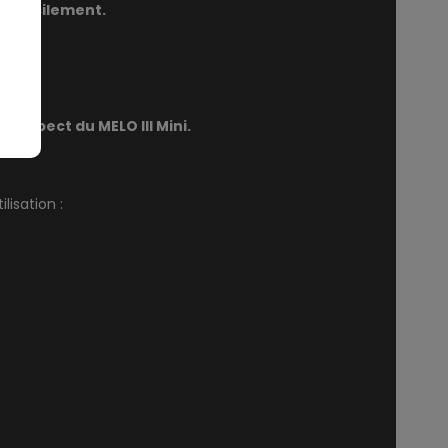
er facilement.
l'aspect du MELO III Mini.
lisation :