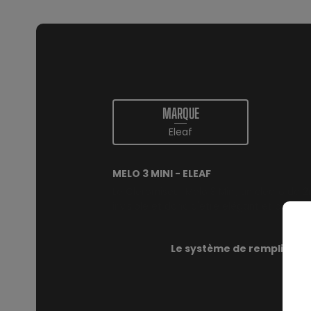
MARQUE
Eleaf
MELO 3 MINI - ELEAF
Le Cleromiseur Melo 3 Mini, un clearo de 2
invisible et donc d'être élégant et passe-
Le système de remplissage