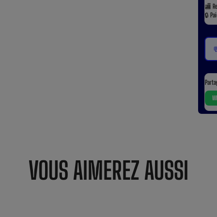
🏬
R
🔒
Pa

Parta
Wh
VOUS AIMEREZ AUSSI