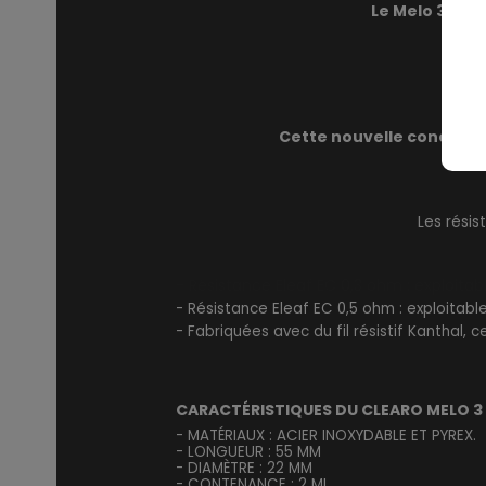
Le Melo 3 est
Cette nouvelle conception
Les résis
- Résistance Eleaf EC 0,3 ohm : exploitabl
- Résistance Eleaf EC 0,5 ohm : exploitable 
- Fabriquées avec du fil résistif Kanthal,
CARACTÉRISTIQUES DU
CLEARO MELO 3 M
- MATÉRIAUX : ACIER INOXYDABLE ET PYREX.
- LONGUEUR : 55 MM
- DIAMÈTRE : 22 MM
- CONTENANCE : 2 ML