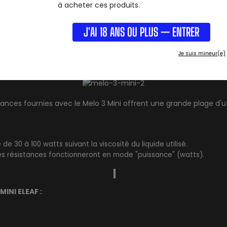
 totalement démontable pour vous permettre de le nettoy
à acheter ces produits.
J'AI 18 ANS OU PLUS — ENTRER
Invisible Airflow Control :
Je suis mineur(e)
 du contrôle de flux d'air invisible est également un plus à 
tances fournies avec le Melo 3 Mini offrent une grande plage d'uti
e de 30 à 80 watts suivant la viscosité du liquide utilisé
de 30 à 100 watts suivant la viscosité du liquide utilisé.
 ces résistances fonctionneront en mode "puissance" (watts).
INI ELEAF :