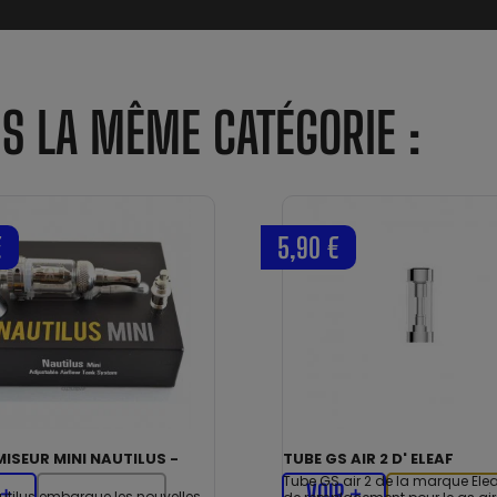
NS LA MÊME CATÉGORIE :
€
5,90 €
ISEUR MINI NAUTILUS -
TUBE GS AIR 2 D' ELEAF
Tube GS air 2 de la marque Eleaf
 +
VOIR +
autilus embarque les nouvelles