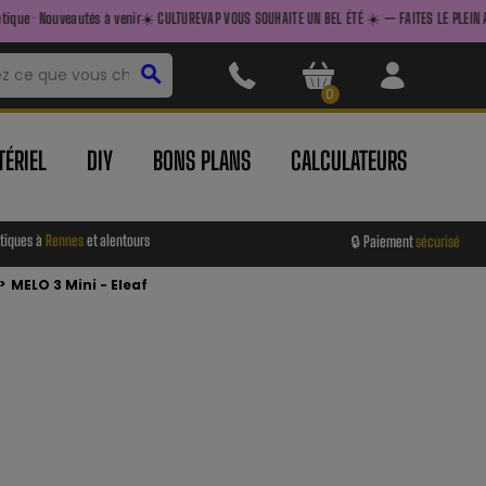
à venir
☀️ CULTUREVAP VOUS SOUHAITE UN BEL ÉTÉ ☀️ — FAITES LE PLEIN AVANT DE PARTIR — Liv
search
0
ÉRIEL
DIY
BONS PLANS
CALCULATEURS
tiques à
Rennes
et alentours
🔒 Paiement
sécurisé
>
MELO 3 Mini - Eleaf