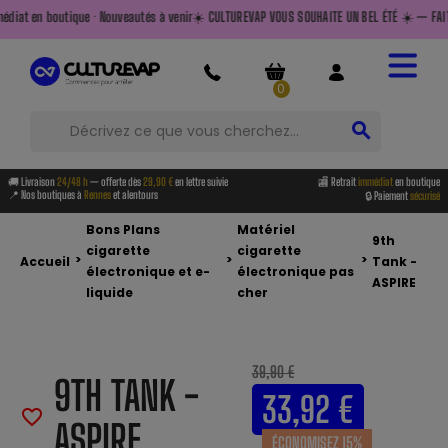
 · Nouveautés à venir
☀️ CULTUREVAP VOUS SOUHAITE UN BEL ÉTÉ ☀️ — FAITES LE PLEIN AVANT 
0
search
🚚 Livraison
24/48 h
— offerte dès
29,90 €
en lettre suivie
🏬 Retrait
immédiat
en boutique
📍 Nos boutiques à
Rennes
et alentours
🔒 Paiement
sécurisé
Bons Plans
Matériel
9th
cigarette
cigarette
>
>
>
Accueil
Tank -
électronique et e-
électronique pas
ASPIRE
liquide
cher
39,90 €
9TH TANK -
33,92 €
favorite_border
ASPIRE
ÉCONOMISEZ 15%