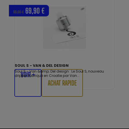
69,90 €
89,90 €
SOUL S - VAN & DEL DESIGN
Soul S - Van &amp; Del design : Le Soul S, nouveau
VOIR +
dripper fabriqué en Croatie par Van...
ACHAT RAPIDE