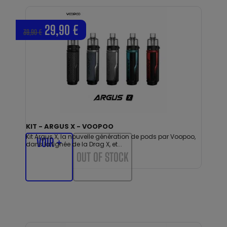
29,90 €
39,90 €
KIT - ARGUS X - VOOPOO
Kit Argus X, la nouvelle génération de pods par Voopoo,
VOIR +
dans la lignée de la Drag X, et...
OUT OF STOCK