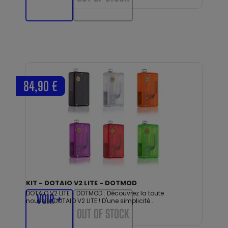
84,90 €
KIT - DOTAIO V2 LITE - DOTMOD
DOTAIO V2 LITE - DOTMOD : Découvrez la toute
VOIR +
nouvelle DOTAIO V2 LITE ! D'une simplicité...
OUT OF STOCK