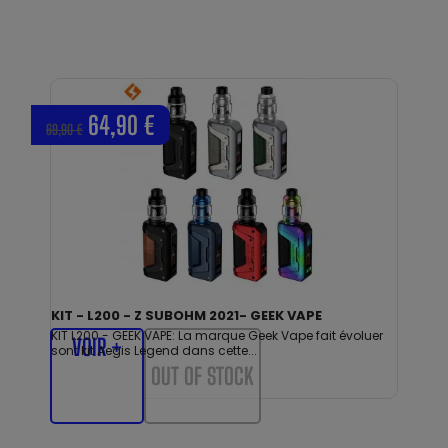
64,90 €
69,90 €
KIT - L200 - Z SUBOHM 2021- GEEK VAPE
KIT L200 - GEEK VAPE: La marque Geek Vape fait évoluer
VOIR +
sont kit Aegis Legend dans cette...
OUT OF STOCK