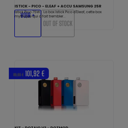
ISTICK - PICO - ELEAF + ACCU SAMSUNG 25R
Istick Pico 75W : La box Istick Pico d'Eleaf, cette box
VOIR +
mythique qui a fait trembler...
OUT OF STOCK
101,92 €
119,90 €
KIT - DOTAIO V2 - DOTMOD