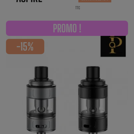
TTC
PROMO !
-15%