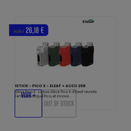
26,18 €
34,90 €
ISTICK - PICO X - ELEAF + ACCU 25R
iStick Pico X : La box iStick Pico X d'Eleaf revisite
VOIR +
l'emblématique Pico, et innove...
OUT OF STOCK