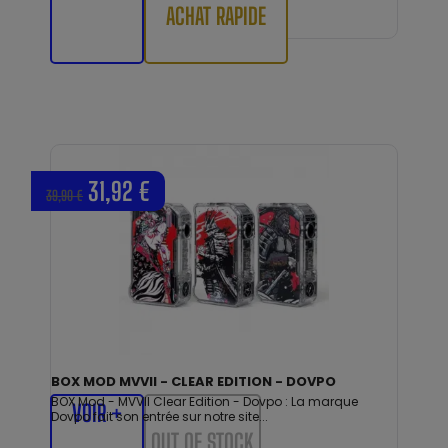
ACHAT RAPIDE
31,92 €
39,90 €
BOX MOD MVVII - CLEAR EDITION - DOVPO
BOX Mod - MVVII Clear Edition - Dovpo : La marque
VOIR +
Dovpo fait son entrée sur notre site...
OUT OF STOCK