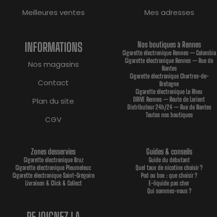
Meilleures ventes
Mes adresses
INFORMATIONS
Nos boutiques à Rennes
Cigarette électronique Rennes — Colombia
Cigarette électronique Rennes — Rue de
Nos magasins
Nantes
Cigarette électronique Chartres-de-
Contact
Bretagne
Cigarette électronique Le Rheu
DRIVE Rennes — Route de Lorient
Plan du site
Distributeur 24h/24 — Rue de Nantes
Toutes nos boutiques
CGV
Zones desservies
Guides & conseils
Cigarette électronique Bruz
Guide du débutant
Cigarette électronique Pleumeleuc
Quel taux de nicotine choisir ?
Cigarette électronique Saint-Grégoire
Pod ou box : que choisir ?
Livraison & Click & Collect
E-liquide pas cher
Qui sommes-nous ?
REJOIGNEZ LA