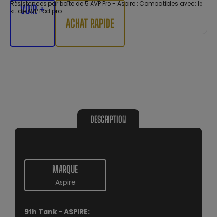
Résistances par boîte de 5 AVP Pro - Aspire : Compatibles avec: le
VOIR +
kit de AVP Pod pro...
ACHAT RAPIDE
DESCRIPTION
MARQUE
Aspire
9th Tank - ASPIRE: