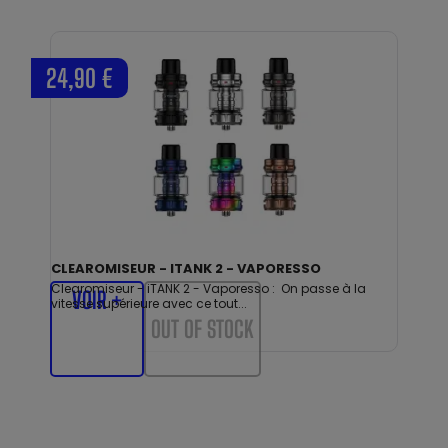
24,90 €
CLEAROMISEUR - ITANK 2 - VAPORESSO
Clearomiseur - iTANK 2 - Vaporesso : On passe à la
VOIR +
vitesse supérieure avec ce tout...
OUT OF STOCK