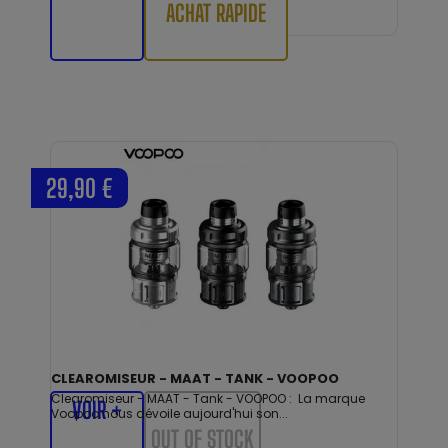
ACHAT RAPIDE
29,90 €
CLEAROMISEUR - MAAT - TANK - VOOPOO
Clearomiseur - MAAT - Tank - VOOPOO : La marque
VOIR +
Voopoo nous dévoile aujourd'hui son...
OUT OF STOCK