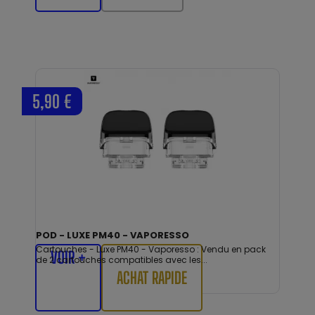
5,90 €
POD - LUXE PM40 - VAPORESSO
Cartouches - Luxe PM40 - Vaporesso : Vendu en pack
VOIR +
de 2 cartouches compatibles avec les...
ACHAT RAPIDE