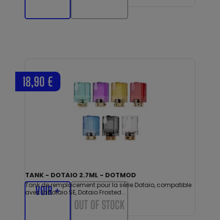
18,90 €
TANK - DOTAIO 2.7ML - DOTMOD
Tank de remplacement pour la série Dotaio, compatible
VOIR +
avec laDotaio SE, Dotaio Frosted...
OUT OF STOCK