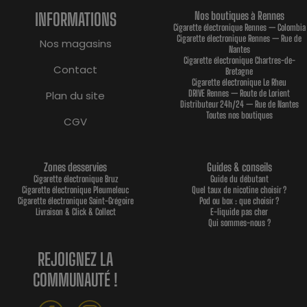
INFORMATIONS
Nos boutiques à Rennes
Cigarette électronique Rennes — Colombia
Cigarette électronique Rennes — Rue de
Nos magasins
Nantes
Cigarette électronique Chartres-de-
Contact
Bretagne
Cigarette électronique Le Rheu
DRIVE Rennes — Route de Lorient
Plan du site
Distributeur 24h/24 — Rue de Nantes
Toutes nos boutiques
CGV
Zones desservies
Guides & conseils
Cigarette électronique Bruz
Guide du débutant
Cigarette électronique Pleumeleuc
Quel taux de nicotine choisir ?
Cigarette électronique Saint-Grégoire
Pod ou box : que choisir ?
Livraison & Click & Collect
E-liquide pas cher
Qui sommes-nous ?
REJOIGNEZ LA
COMMUNAUTÉ !