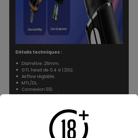
Détails techniques :
Diamètre: 26mm.
GTL head de 0.4 à 1.20Ω.
Airflow réglable.
MTL/DL.
Connexion 510.
Remplissage par le haut.