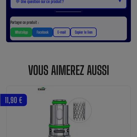
▼
💬 Une question sur ce produit ?
Partager ce produit :
WhatsApp
Facebook
E-mail
Copier le lien
VOUS AIMEREZ AUSSI
11,90 €