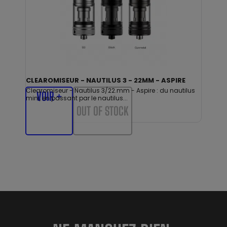
CLEAROMISEUR - NAUTILUS 3 - 22MM - ASPIRE
Clearomiseur - Nautilus 3/22.mm - Aspire : du nautilus
VOIR +
mini, en passant par le nautilus...
OUT OF STOCK