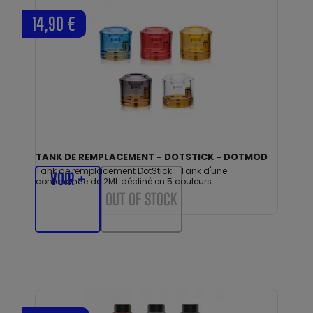
14,90 €
TANK DE REMPLACEMENT - DOTSTICK - DOTMOD
Tank de remplacement DotStick : Tank d'une
VOIR +
contenance de 2ML décliné en 5 couleurs....
OUT OF STOCK