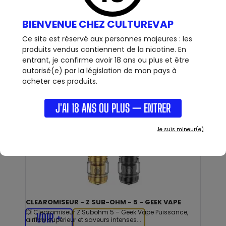
BIENVENUE CHEZ CULTUREVAP
12 AUTRES PRODUITS DANS LA
Ce site est réservé aux personnes majeures : les
produits vendus contiennent de la nicotine. En
MÊME CATÉGORIE :
entrant, je confirme avoir 18 ans ou plus et être
autorisé(e) par la législation de mon pays à
acheter ces produits.
24,90 €
J'AI 18 ANS OU PLUS — ENTRER
Je suis mineur(e)
CLEAROMISEUR - Z SUB-OHM - 5 - GEEK VAPE
💥 Clearomiseur Z Subohm 5 – Geek Vape Puissance,
VOIR +
airflow supérieur et saveurs intenses...