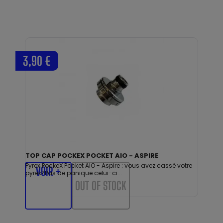
3,90 €
TOP CAP POCKEX POCKET AIO - ASPIRE
Pyrex PockeX Pocket AIO - Aspire : vous avez cassé votre
VOIR +
pyrex?Pas de panique celui-ci...
OUT OF STOCK