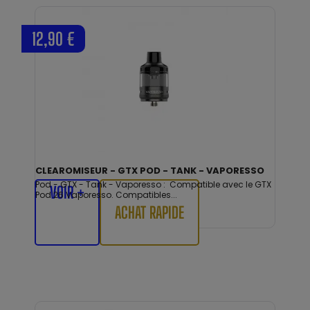
12,90 €
CLEAROMISEUR - GTX POD - TANK - VAPORESSO
Pod - GTX - Tank - Vaporesso : Compatible avec le GTX
VOIR +
Pod 26 Vaporesso. Compatibles...
ACHAT RAPIDE