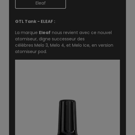
Eleaf
GTL Tank - ELEAF :
La marque
Eleaf
nous revient avec ce nouvel
atomiseur, digne successeur des
célèbres
Melo 3
,
Melo 4
, et
Melo Ice
, en version
atomiseur pod.