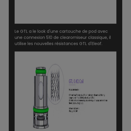
Le GTL a le look d'une cartouche de pod avec
une connexion 510 de clearomiseur classique, il
utilise les nouvelles résistances
GTL
d'Eleaf.