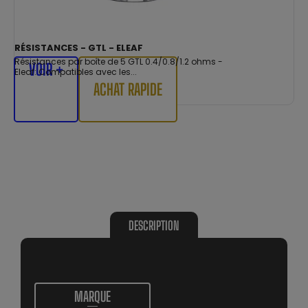
RÉSISTANCES - GTL - ELEAF
Résistances par boîte de 5 GTL 0.4/0.8/1.2 ohms -
VOIR +
Eleaf: Compatibles avec les...
ACHAT RAPIDE
DESCRIPTION
MARQUE