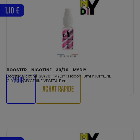
1,10 €
BOOSTER - NICOTINE - 30/70 - MYDIY
Booster Nicotine 30/70 - MYDIY : Flacon 10ml PROPYLENE
VOIR +
GLYCOL/GLYCERINE VEGETALE en...
ACHAT RAPIDE