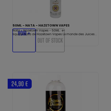
50ML - NATA - HAZETOWN VAPES
Nata - Hazetown Vapes - 50ML : e-
VOIR +
liquide Nata de Hazetown Vapes Le monde des Juices...
OUT OF STOCK
24,90 €