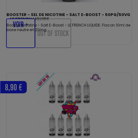
BOOSTER - SEL DE NICOTINE - SALT E-BOOST - 50PG/50VG
- LE FRENCH LIQUIDE
VOIR +
Booster Nicotine - Salt E-Boost - LE FRENCH LIQUIDE: Flacon 10ml de
base neutre en 20mg...
OUT OF STOCK
8,90 €