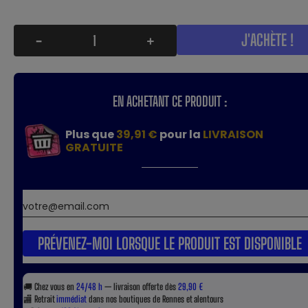
J'ACHÈTE !
-
+
EN ACHETANT CE PRODUIT :
Plus que
39,91 €
pour la
LIVRAISON
GRATUITE
PRÉVENEZ-MOI LORSQUE LE PRODUIT EST DISPONIBLE
🚚
Chez vous en
24/48 h
— livraison offerte dès
29,90 €
🏬
Retrait
immédiat
dans nos boutiques de Rennes et alentours