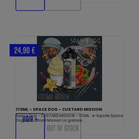
24,90 €
170ML - SPACE DOG - CUSTARD MISSION
Space Dog - CUSTARD MISSION - 170ML : e-liquide Space
VOIR +
Dog de Custard Mission La galaxie...
OUT OF STOCK