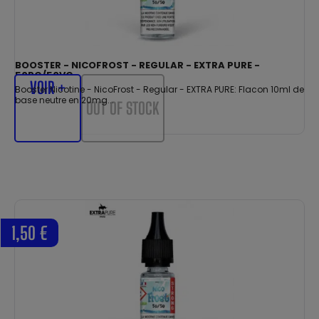
BOOSTER - NICOFROST - REGULAR - EXTRA PURE -
50PG/50VG
VOIR +
Booster Nicotine - NicoFrost - Regular - EXTRA PURE: Flacon 10ml de
base neutre en 20mg...
OUT OF STOCK
1,50 €