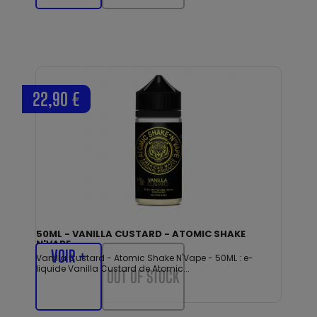
22,90 €
50ML - VANILLA CUSTARD - ATOMIC SHAKE
N'VAPE
VOIR +
Vanilla Custard - Atomic Shake N'Vape - 50ML : e-
liquide Vanilla Custard de Atomic...
OUT OF STOCK