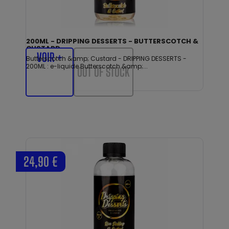
200ML - DRIPPING DESSERTS - BUTTERSCOTCH &
CUSTARD
VOIR +
Butterscotch &amp; Custard - DRIPPING DESSERTS -
200ML : e-liquide Butterscotch &amp;...
OUT OF STOCK
24,90 €