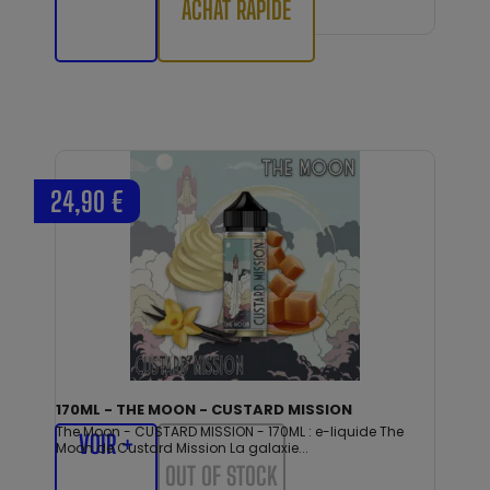
ACHAT RAPIDE
24,90 €
170ML - THE MOON - CUSTARD MISSION
The Moon - CUSTARD MISSION - 170ML : e-liquide The
VOIR +
Moon de Custard Mission La galaxie...
OUT OF STOCK