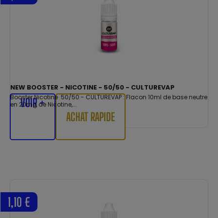
NEW BOOSTER - NICOTINE - 50/50 - CULTUREVAP
Booster Nicotine 50/50 - CULTUREVAP : Flacon 10ml de base neutre
VOIR +
en 20mg de Nicotine,...
ACHAT RAPIDE
1,10 €