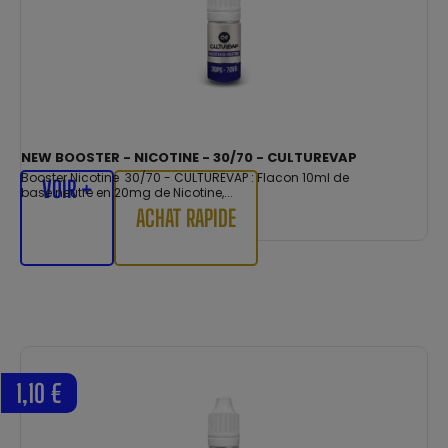
NEW BOOSTER - NICOTINE - 30/70 - CULTUREVAP
Booster Nicotine 30/70 - CULTUREVAP : Flacon 10ml de
VOIR +
base neutre en 20mg de Nicotine,...
ACHAT RAPIDE
1,10 €