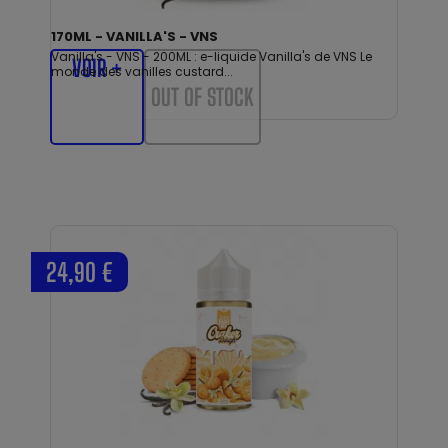
170ML - VANILLA'S - VNS
Vanilla's - VNS - 200ML : e-liquide Vanilla's de VNS Le
VOIR +
monde des vanilles custard...
OUT OF STOCK
24,90 €