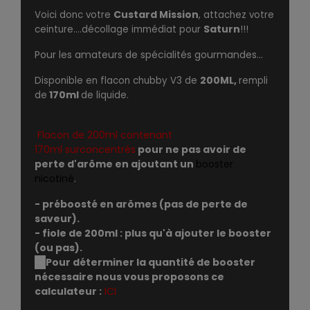
Custard Mission
Voici donc votre
, attachez votre
Saturn
ceinture....décollage immédiat pour
!!!
Pour les amateurs de spécialités gourmandes...
200ML,
Disponible en flacon chubby V3 de
rempli
170ml
de
de liquide.
E-liquide en 30%PG/70%VG.
Flacon de 200ml contenant
170ml surconcentrés
pour ne pas avoir de
perte d'arôme en ajoutant un
booster
nicotiné
.
- préboosté en arômes (pas de perte de
saveur).
- fiole de 200ml : plus qu'à ajouter le booster
(ou pas).
➙
Pour déterminer la quantité de booster
nécessaire nous vous proposons ce
calculateur
:
ICI