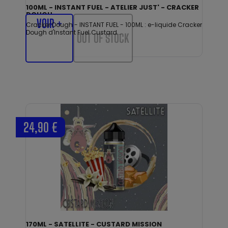
100ML - INSTANT FUEL - ATELIER JUST' - CRACKER
DOUGH
VOIR +
Cracker Dough - INSTANT FUEL - 100ML : e-liquide Cracker
Dough d'Instant Fuel Custard...
OUT OF STOCK
24,90 €
170ML - SATELLITE - CUSTARD MISSION