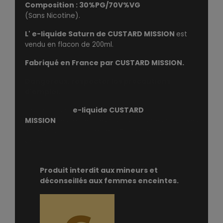
Composition : 30%PG/70V%VG
(Sans Nicotine).
L' e-liquide
Saturn
de CUSTARD MISSION
est
vendu en flacon de 200ml.
Fabriqué en France par CUSTARD MISSION.
Dangereux, respecter les précautions
d'emploi
.
e-liquide CUSTARD
Les flacons d'
MISSION
respectent les dispositions des directives
67/548/CEE conformément à la règlementation en
vigueur.
Produit interdit aux mineurs et
déconseillés aux femmes enceintes.