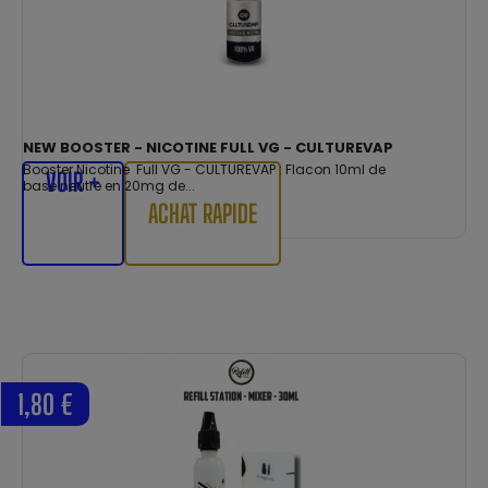
NEW BOOSTER - NICOTINE FULL VG - CULTUREVAP
Booster Nicotine Full VG - CULTUREVAP : Flacon 10ml de
VOIR +
base neutre en 20mg de...
ACHAT RAPIDE
1,80 €