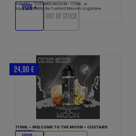
Satellite - CUSTARD MISSION - 170ML : e-
VOIR +
liquide Satellite de Custard Mission La galaxie...
OUT OF STOCK
24,90 €
170ML - WELCOME TO THE MOON - CUSTARD
MISSION