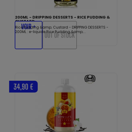
200ML - DRIPPING DESSERTS - RICE PUDDING &
CUSTARD
VOIR +
Rice Pudding &amp; Custard - DRIPPING DESSERTS -
200ML : e-liquide Rice Pudding &amp;...
OUT OF STOCK
34,90 €