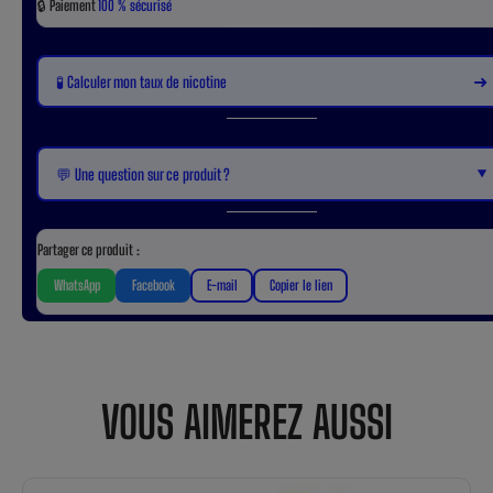
🔒
Paiement
100 % sécurisé
➜
🧪 Calculer mon taux de nicotine
▼
💬 Une question sur ce produit ?
Partager ce produit :
WhatsApp
Facebook
E-mail
Copier le lien
VOUS AIMEREZ AUSSI