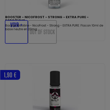
BOOSTER - NICOFROST - STRONG - EXTRA PURE -
50PG/50VG
VOIR +
Booster Nicotine - NicoFrost - Strong - EXTRA PURE: Flacon 10ml de
base neutre en 20mg...
OUT OF STOCK
1,90 €