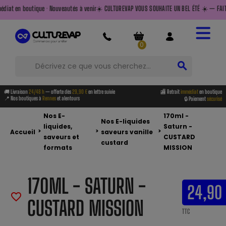
veautés à venir
☀️ CULTUREVAP VOUS SOUHAITE UN BEL ÉTÉ ☀️ — FAITES LE PLEIN AVANT DE PART
0
search
🚚 Livraison
24/48 h
— offerte dès
29,90 €
en lettre suivie
🏬 Retrait
immédiat
en boutique
📍 Nos boutiques à
Rennes
et alentours
🔒 Paiement
sécurisé
Nos E-
170ml -
Nos E-liquides
liquides,
Saturn -
>
>
>
Accueil
saveurs vanille
saveurs et
CUSTARD
custard
formats
MISSION
170ML - SATURN -
24,90
favorite_border
CUSTARD MISSION
TTC