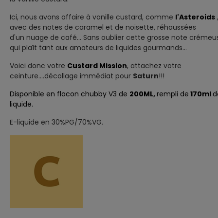
I
ci, nous avons affaire à vanille custard, comme
l'Asteroids
avec des notes de caramel et de noisette, réhaussées
d'un nuage de café... Sans oublier cette grosse note crémeu
qui plaît tant aux amateurs de liquides gourmands..
.
Voici donc votre
Custard Mission
, attachez votre
ceinture....décollage immédiat pour
Saturn
!!!
Disponible en flacon chubby V3 de
200ML,
rempli de
170ml
d
liquide.
E-liquide en 30%PG/70%VG.