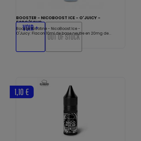
BOOSTER - NICOBOOST ICE - O'JUICY -
50PG/50VG
VOIR +
Booster Nicotine - NicoBoost Ice -
O'Juicy: Flacon 10ml de base neutre en 20mg de...
OUT OF STOCK
1,10 €