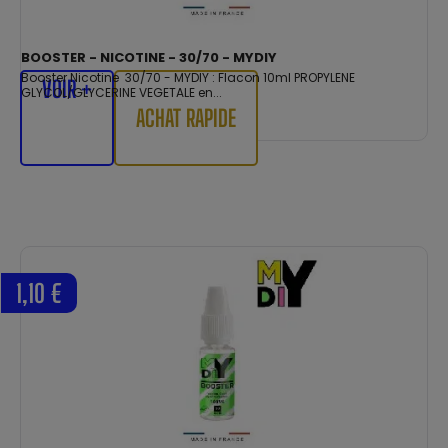
BOOSTER - NICOTINE - 30/70 - MYDIY
Booster Nicotine 30/70 - MYDIY : Flacon 10ml PROPYLENE
VOIR +
GLYCOL/GLYCERINE VEGETALE en...
ACHAT RAPIDE
1,10 €