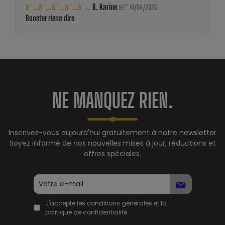
â˜…â˜…â˜…â˜…â˜…
B. Karine
â€” 14/04/2025
Booster riena dire
NE MANQUEZ RIEN.
Inscrivez-vous aujourd'hui gratuitement à notre newsletter
Soyez informé de nos nouvelles mises à jour, réductions et
offres spéciales.
J'accepte les conditions générales et la
politique de confidentialité.