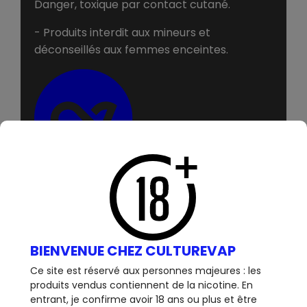
Danger, toxique par contact cutané.
- Produits interdit aux mineurs et
déconseillés aux femmes enceintes.
BIENVENUE CHEZ CULTUREVAP
12 AUTRES PRODUITS DANS LA
Ce site est réservé aux personnes majeures : les
produits vendus contiennent de la nicotine. En
MÊME CATÉGORIE :
entrant, je confirme avoir 18 ans ou plus et être