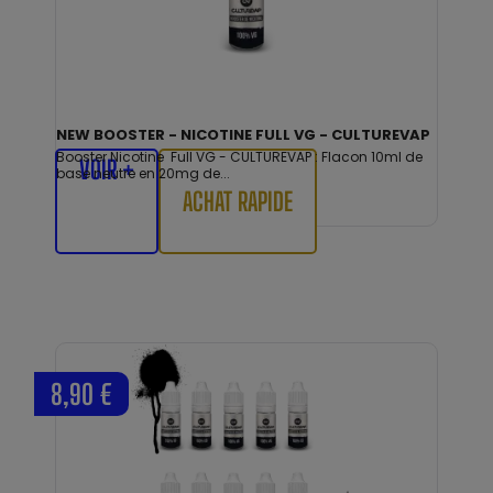
NEW BOOSTER - NICOTINE FULL VG - CULTUREVAP
Booster Nicotine Full VG - CULTUREVAP : Flacon 10ml de
VOIR +
base neutre en 20mg de...
ACHAT RAPIDE
8,90 €