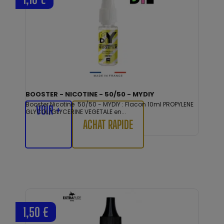
BOOSTER - NICOTINE - 50/50 - MYDIY
Booster Nicotine 50/50 - MYDIY : Flacon 10ml PROPYLENE
VOIR +
GLYCOL/GLYCERINE VEGETALE en...
ACHAT RAPIDE
1,50 €