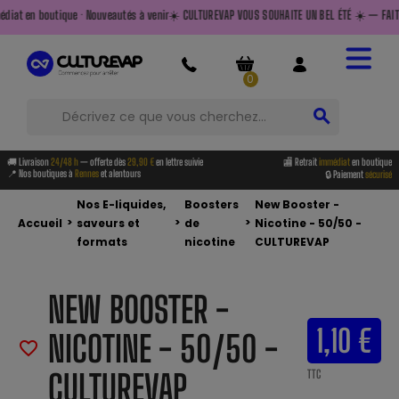
Nouveautés à venir
☀️ CULTUREVAP VOUS SOUHAITE UN BEL ÉTÉ ☀️ — FAITES LE PLEIN AVANT DE P
0
search
🚚 Livraison
24/48 h
— offerte dès
29,90 €
en lettre suivie
🏬 Retrait
immédiat
en boutique
📍 Nos boutiques à
Rennes
et alentours
🔒 Paiement
sécurisé
Nos E-liquides,
Boosters
New Booster -
>
>
>
Accueil
saveurs et
de
Nicotine - 50/50 -
formats
nicotine
CULTUREVAP
NEW BOOSTER -
1,10 €
NICOTINE - 50/50 -
favorite_border
CULTUREVAP
TTC