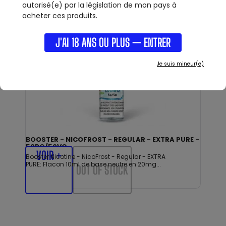
autorisé(e) par la législation de mon pays à
acheter ces produits.
J'AI 18 ANS OU PLUS — ENTRER
1,50 €
Je suis mineur(e)
BOOSTER - NICOFROST - REGULAR - EXTRA PURE -
50PG/50VG
VOIR +
Booster Nicotine - NicoFrost - Regular - EXTRA
PURE: Flacon 10ml de base neutre en 20mg...
OUT OF STOCK