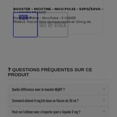
BOOSTER - NICOTINE - NICO PULSE - 50PG/50VG -
E-LIQUIDE FRANCE
VOIR +
Booster Nicotine - Nico Pulse - E-LIQUIDE
FRANCE: Flacon 10ml de base neutre en 20mg de...
OUT OF STOCK
❓ QUESTIONS FRÉQUENTES SUR CE
PRODUIT
Quelle différence avec le booster MyDIY ?
▼
Comment obtenir 6 mg/ml dans un flacon de 50 ml ?
▼
Peut-on l'utiliser avec n'importe quel e-liquide 0 mg ?
▼