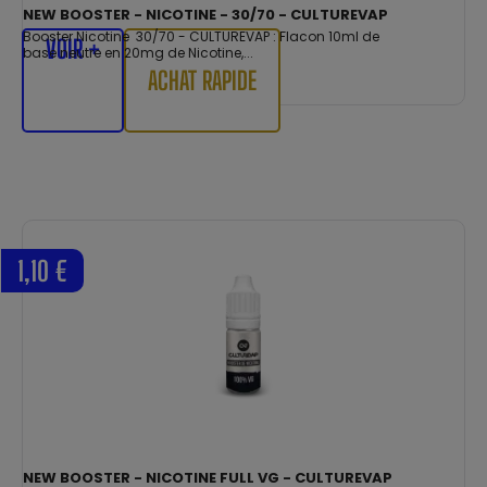
NEW BOOSTER - NICOTINE - 30/70 - CULTUREVAP
Booster Nicotine 30/70 - CULTUREVAP : Flacon 10ml de
VOIR +
base neutre en 20mg de Nicotine,...
ACHAT RAPIDE
1,10 €
NEW BOOSTER - NICOTINE FULL VG - CULTUREVAP