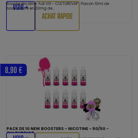
Booster Nicotine Full VG - CULTUREVAP : Flacon 10ml de
VOIR +
base neutre en 20mg de...
ACHAT RAPIDE
8,90 €
PACK DE 10 NEW BOOSTERS - NICOTINE - 50/50 -
CULTUREVAP