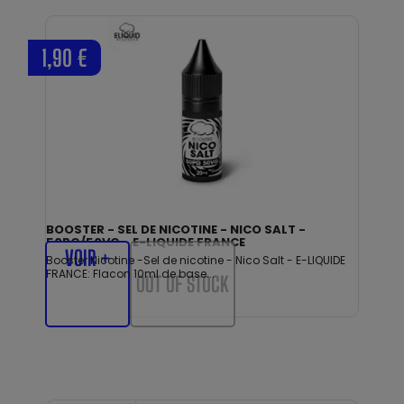
1,90 €
BOOSTER - SEL DE NICOTINE - NICO SALT -
50PG/50VG - E-LIQUIDE FRANCE
VOIR +
Booster Nicotine -Sel de nicotine - Nico Salt - E-LIQUIDE
FRANCE: Flacon 10ml de base...
OUT OF STOCK