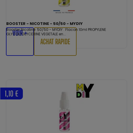
BOOSTER - NICOTINE - 50/50 - MYDIY
Booster Nicotine 50/50 - MYDIY : Flacon 10ml PROPYLENE
VOIR +
GLYCOL/GLYCERINE VEGETALE en...
ACHAT RAPIDE
1,10 €