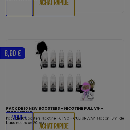
ACHAT RAPIDE
8,90 €
PACK DE 10 NEW BOOSTERS - NICOTINE FULL VG -
CULTUREVAP
VOIR +
Pack de 10 Boosters Nicotine Full VG - CULTUREVAP : Flacon 10ml de
base neutre en 20mg...
ACHAT RAPIDE