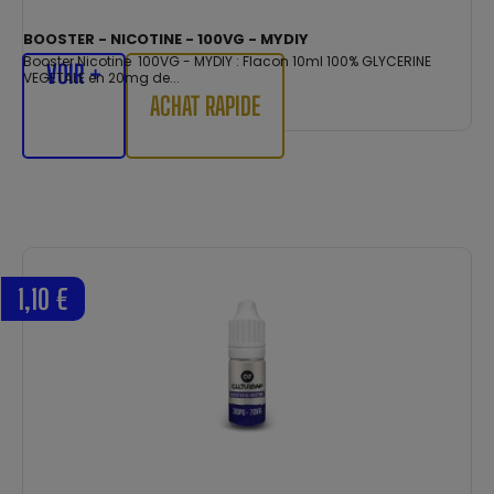
BOOSTER - NICOTINE - 100VG - MYDIY
Booster Nicotine 100VG - MYDIY : Flacon 10ml 100% GLYCERINE
VOIR +
VEGETALE en 20mg de...
ACHAT RAPIDE
1,10 €