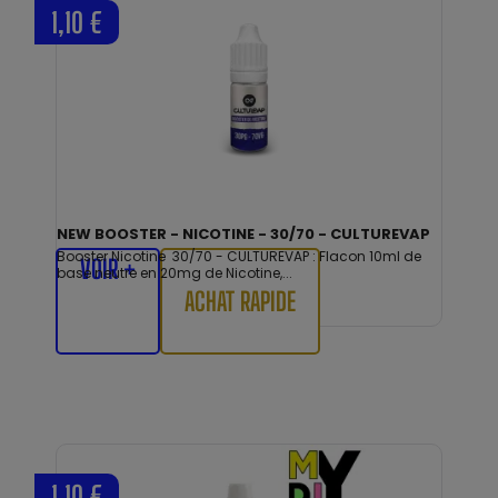
1,10 €
NEW BOOSTER - NICOTINE - 30/70 - CULTUREVAP
Booster Nicotine 30/70 - CULTUREVAP : Flacon 10ml de
VOIR +
base neutre en 20mg de Nicotine,...
ACHAT RAPIDE
1,10 €