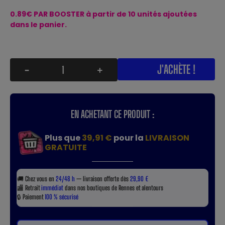
0.89€ PAR BOOSTER à partir de 10 unités ajoutées
dans le panier.
J'ACHÈTE !
-
+
EN ACHETANT CE PRODUIT :
Plus que
39,91 €
pour la
LIVRAISON
GRATUITE
🚚
Chez vous en
24/48 h
— livraison offerte dès
29,90 €
🏬
Retrait
immédiat
dans nos boutiques de Rennes et alentours
🔒
Paiement
100 % sécurisé