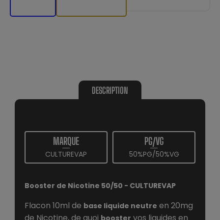
DESCRIPTION
MARQUE
PG/VG
CULTUREVAP
50%PG/50%VG
Booster de Nicotine 50/50 - CULTUREVAP
Flacon 10ml de
en 20mg
base liquide neutre
de Nicotine, de quoi
vos liquides en
booster