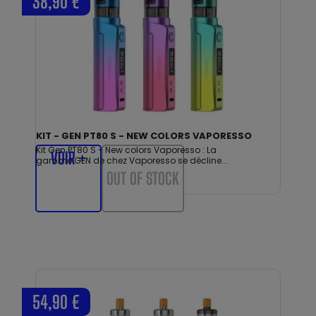
38,90 €
KIT - GEN PT80 S - NEW COLORS VAPORESSO
Kit Gen PT80 S - New colors Vaporesso : La
VOIR +
gamme GEN de chez Vaporesso se décline...
OUT OF STOCK
54,90 €