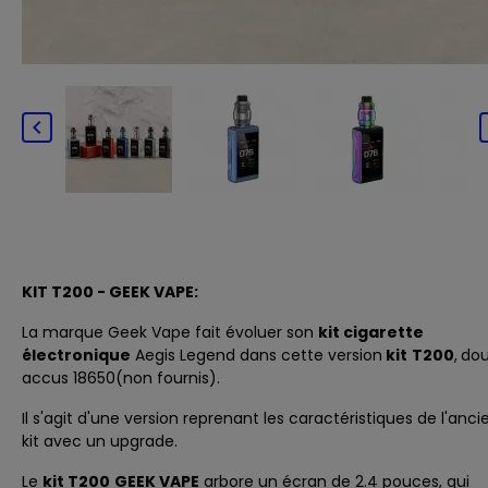

KIT T200 - GEEK VAPE:
La marque
Geek Vape
fait évoluer son
kit cigarette
électronique
Aegis Legend dans cette version
kit
T200
,
dou
accus 18650
(non fournis).
Il s'agit d'une version reprenant les caractéristiques de l'anci
kit avec un upgrade.
Le
kit T200
GEEK VAPE
arbore un écran de 2.4 pouces, qui