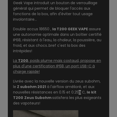
Geek Vape introduit un bouton de verrouillage
général qui permet de bloquer l'accès aux
fonctions de la box, afin d'éviter tout usage
involontaire...
Double accus 18650 ,
la T200 GEEK VAPE
assure
une autonomie optimale dans un boîtier certifié
IP68, résistant à l'eau, la chaleur, la poussière, au
froid, et aux chocs..bref c'est la box des
intrépides!
La
T200
, poids plume mais costaud, propose en
plus d'une certification IP68, un port USB-C à
charge rapide!
Livrée avec la nouvelle version du
zeus subohm
,
le
Z subohm 2021
à l'airflow amélioré, et aux
nouvelles résistances en 0.15 et 0.25
C,
le kit
Ω
T200
Zeus Subohm
satisfera les plus exigeants
des vapoteurs!