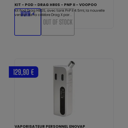
KIT - POD - DRAG H80S - PNP II - VOOPOO
Kit Pod Drag H80S, avec tank PnP II 4.5ml, la nouvelle
VOIR +
version de la célèbre Drag X par...
OUT OF STOCK
129,90 €
VAPORISATEUR PERSONNEL ENOVAP