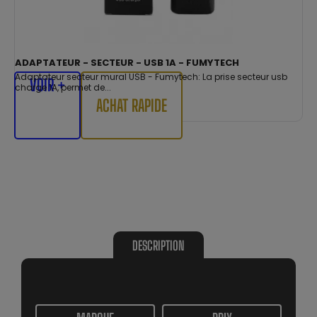
ADAPTATEUR - SECTEUR - USB 1A - FUMYTECH
Adaptateur secteur mural USB - Fumytech: La prise secteur usb
VOIR +
charge 1A, permet de...
ACHAT RAPIDE
DESCRIPTION