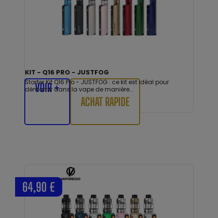
KIT - Q16 PRO - JUSTFOG
Starter Kit Q16 Pro - JUSTFOG : ce kit est idéal pour
VOIR +
démarrer dans la vape de manière...
ACHAT RAPIDE
64,90 €