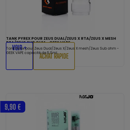
TANK PYREX POUR ZEUS DUAL/ZEUS X RTA/ZEUS X MESH
RTA/ZEUS SUB OHM - GEEK VAPE
VOIR +
Tank Pyrex pour Zeus Dual/Zeus X/Zeus X mesh/Zeus Sub ohm -
GEEK VAPE capacité de 5.5ml.
ACHAT RAPIDE
9,90 €