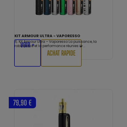
KIT ARMOUR ULTRA - VAPORESSO
💪 Kit Armour Ultra – Vaporesso La puissance, la
VOIR +
robustesse et la performance réunies 🧩...
ACHAT RAPIDE
79,90 €