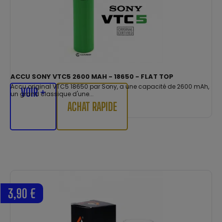
ACCU SONY VTC5 2600 MAH - 18650 - FLAT TOP
Accu original VTC5 18650 par Sony, a une capacité de 2600 mAh,
VOIR +
un grand classique d'une...
ACHAT RAPIDE
3,90 €