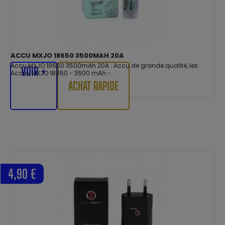
ACCU MXJO 18650 3500MAH 20A
Accu MXJO 18650 3500mAh 20A : Accu de grande qualité, les
VOIR +
Accus MXJO 18650 - 3500 mAh -...
ACHAT RAPIDE
4,90 €