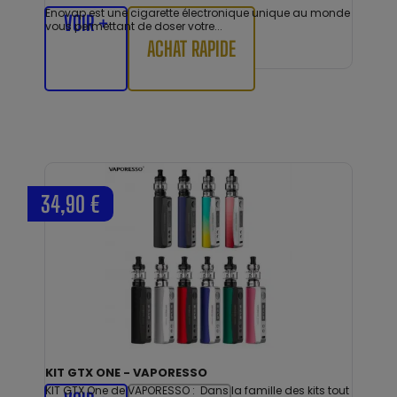
Enovap est une cigarette électronique unique au monde
VOIR +
vous permettant de doser votre...
ACHAT RAPIDE
34,90 €
KIT GTX ONE - VAPORESSO
KIT GTX One de VAPORESSO : Dans la famille des kits tout