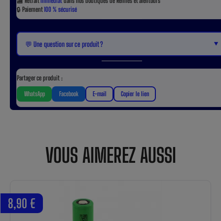
🏬
Retrait
immédiat
dans nos boutiques de Rennes et alentours
🔒
Paiement
100 % sécurisé
▼
💬 Une question sur ce produit ?
Partager ce produit :
WhatsApp
Facebook
E-mail
Copier le lien
VOUS AIMEREZ AUSSI
8,90 €