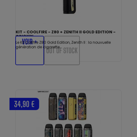
KIT - COOLFIRE - Z80 + ZENITH II GOLD EDITION -
INNOKIN
VOIR +
Le Kit Collfire Z80 Gold Edition, Zenith II : la nouvuelle
génération de cigarette...
OUT OF STOCK
34,90 €