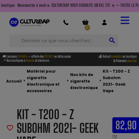
venir
☀️ CULTUREVAP VOUS SOUHAITE UN BEL ÉTÉ ☀️ — FAITES LE PLEIN AVANT DE PARTIR — Livra
0
search
🚚 Livraison
24/48 h
— offerte dès
29,90 €
en lettre suivie
🏬 Retrait
immédiat
en boutique
📍 Nos boutiques à
Rennes
et alentours
🔒 Paiement
sécurisé
Matériel pour
Kit - T200 - Z
Nos kits de
cigarette
Subohm
>
>
>
Accueil
cigarette
électronique et
2021- Geek
électronique
accessoires
Vape
KIT - T200 - Z
82,90
SUBOHM 2021- GEEK
favorite_border
TTC