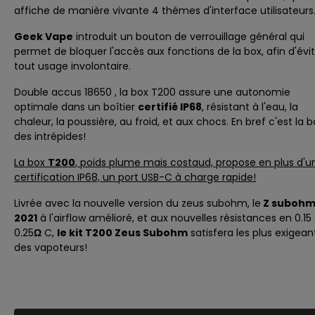
affiche de manière vivante 4 thèmes d'interface utilisateurs
Geek Vape
introduit un bouton de verrouillage général qui
permet de bloquer l'accès aux fonctions de la box, afin d'évi
tout usage involontaire.
Double accus 18650 , la
box T200
assure une autonomie
optimale dans un boîtier
certifié IP68
, résistant à l'eau, la
chaleur, la poussière, au froid, et aux chocs. En bref c'est la b
des intrépides!
La box
T200
, poids plume mais costaud, propose en plus d'u
certification IP68, un port USB-C à charge rapide!
Livrée avec la nouvelle version du
zeus subohm
, le
Z suboh
2021
à l'airflow amélioré, et aux nouvelles résistances en 0.15
0.25
Ω
C,
le kit T200 Zeus Subohm
satisfera les plus exigean
des vapoteurs!