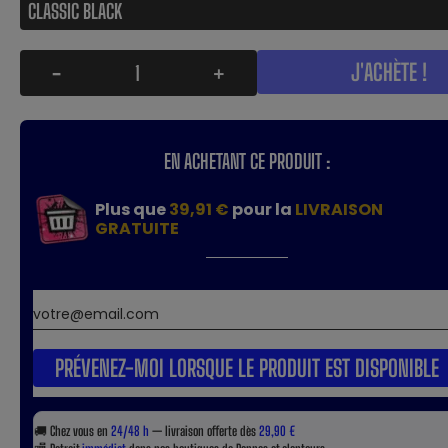
J'ACHÈTE !
-
+
EN ACHETANT CE PRODUIT :
Plus que
39,91 €
pour la
LIVRAISON
GRATUITE
PRÉVENEZ-MOI LORSQUE LE PRODUIT EST DISPONIBLE
🚚
Chez vous en
24/48 h
— livraison offerte dès
29,90 €