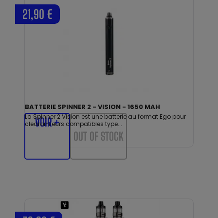
21,90 €
BATTERIE SPINNER 2 - VISION - 1650 MAH
La Spinner 2 Vision est une batterie au format Ego pour
VOIR +
clearomieurs compatibles type...
OUT OF STOCK