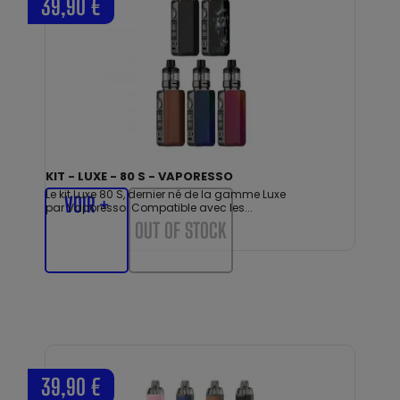
39,90 €
KIT - LUXE - 80 S - VAPORESSO
Le kit Luxe 80 S, dernier né de la gamme Luxe
VOIR +
par Vaporesso. Compatible avec les...
OUT OF STOCK
39,90 €