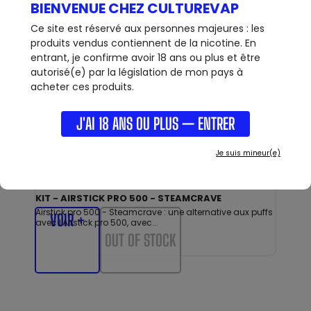
BIENVENUE CHEZ CULTUREVAP
Ce site est réservé aux personnes majeures : les
produits vendus contiennent de la nicotine. En
entrant, je confirme avoir 18 ans ou plus et être
9,90 €
autorisé(e) par la législation de mon pays à
acheter ces produits.
J'AI 18 ANS OU PLUS — ENTRER
Je suis mineur(e)
KIT - AIRSTICK PRO 500 - STEAMCRAVE
Airstick pro 500 - Steamcrave : une alternative aux puffs
VOIR +
avec l'Airstick pro 500, avec...
OUT OF STOCK