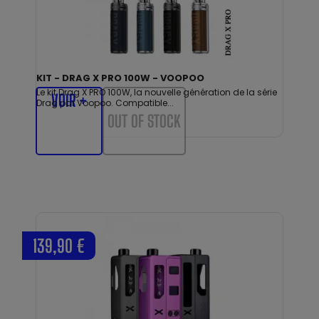
KIT - DRAG X PRO 100W - VOOPOO
Le kit Drag X PRO 100W, la nouvelle génération de la série
VOIR +
Drag par Voopoo. Compatible...
OUT OF STOCK
139,90 €