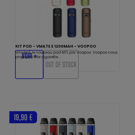
KIT POD - VMATE E 1200MAH - VOOPOO
Vmate E, le nouveau pod MTL par Voopoo. Voopoo nous
VOIR +
propose cette cigarette...
OUT OF STOCK
19,90 €