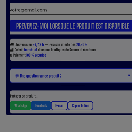
PRÉVENEZ-MOI LORSQUE LE PRODUIT EST DISPONIBLE
🚚
Chez vous en
24/48 h
— livraison offerte dès
29,90 €
🏬
Retrait
immédiat
dans nos boutiques de Rennes et alentours
🔒
Paiement
100 % sécurisé
▼
💬 Une question sur ce produit ?
Partager ce produit :
WhatsApp
Facebook
E-mail
Copier le lien