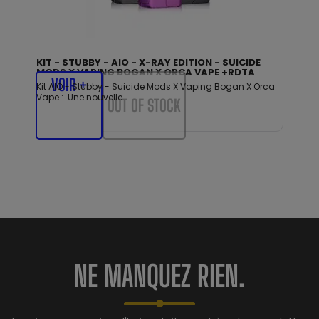
KIT - STUBBY - AIO - X-RAY EDITION - SUICIDE
MODS X VAPING BOGAN X ORCA VAPE +RDTA
VOIR +
Kit AIO - Stubby - Suicide Mods X Vaping Bogan X Orca
Vape : Une nouvelle...
OUT OF STOCK
NE MANQUEZ RIEN.