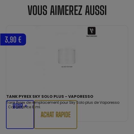
VOUS AIMEREZ AUSSI
3,90 €
TANK PYREX SKY SOLO PLUS - VAPORESSO
Tank Pyrex de remplacement pour Sky Solo plus de Vaporesso
VOIR +
: Contenance 8 ml.
ACHAT RAPIDE