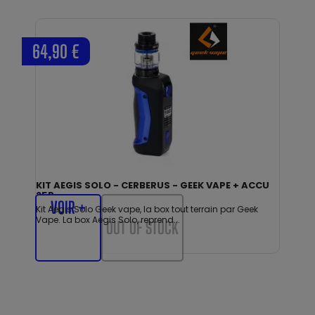
64,90 €
KIT AEGIS SOLO - CERBERUS - GEEK VAPE + ACCU
25R
VOIR +
Kit Aegis Solo Geek vape, la box tout terrain par Geek
Vape. La box Aegis Solo, reprend...
OUT OF STOCK