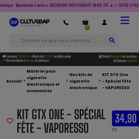
autés à venir
☀️ CULTUREVAP VOUS SOUHAITE UN BEL ÉTÉ ☀️ — FAITES LE PLEIN AVANT DE PARTIR
0
search
🚚 Livraison
24/48 h
— offerte dès
29,90 €
en lettre suivie
🏬 Retrait
immédiat
en boutique
📍 Nos boutiques à
Rennes
et alentours
🔒 Paiement
sécurisé
Matériel pour
Nos kits de
KIT GTX One
cigarette
>
>
>
Accueil
cigarette
- Spécial Fête
électronique et
électronique
- VAPORESSO
accessoires
KIT GTX ONE - SPÉCIAL
34,90
favorite_border
FÊTE - VAPORESSO
TTC