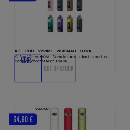
KIT - POD - VPRIME - 2600MAH - OXVA
Kit Pod VPrime OXVA : Dans la famille des kits pod tout
VOIR +
compris, comme le kit Luxe XR...
OUT OF STOCK
34,90 €