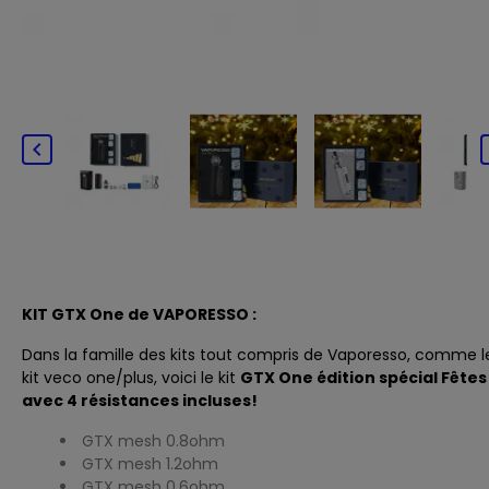

KIT GTX One de VAPORESSO :
Dans la famille des kits tout compris de Vaporesso, comme l
kit
veco one/plus
, voici le kit
GTX One édition spécial Fêtes
avec 4 résistances incluses!
GTX mesh 0.8ohm
GTX mesh 1.2ohm
GTX mesh 0.6ohm