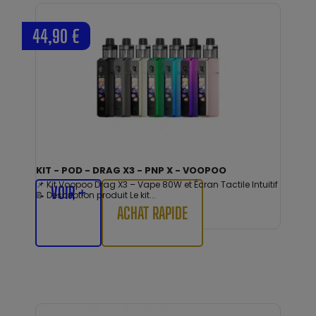
44,90 €
KIT - POD - DRAG X3 - PNP X - VOOPOO
📌 Kit Voopoo Drag X3 – Vape 80W et Écran Tactile Intuitif
VOIR +
📝 Description produit Le kit...
ACHAT RAPIDE