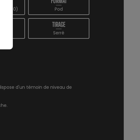
ME
FORMAT
 (5-10)
Pod
NCE
TIRAGE
W
Serré
 dispose d'un témoin de niveau de
che.