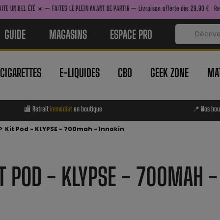
— FAITES LE PLEIN AVANT DE PARTIR — Livraison offerte dès 29,90 € · Retrait immédiat en
GUIDE
MAGASINS
ESPACE PRO
-CIGARETTES
E-LIQUIDES
CBD
GEEK ZONE
MAT
🏬 Retrait
immédiat
en boutique
📍 Nos bou
>
Kit Pod - KLYPSE - 700mah - Innokin
T POD - KLYPSE - 700MAH -