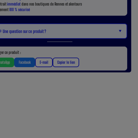
etrait
immédiat
dans nos boutiques de Rennes et alentours
iement
100 % sécurisé
▼
 Une question sur ce produit ?
ger ce produit :
atsApp
Facebook
E-mail
Copier le lien