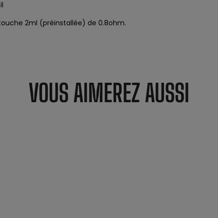
il
touche 2ml (préinstallée) de 0.8ohm.
VOUS AIMEREZ AUSSI