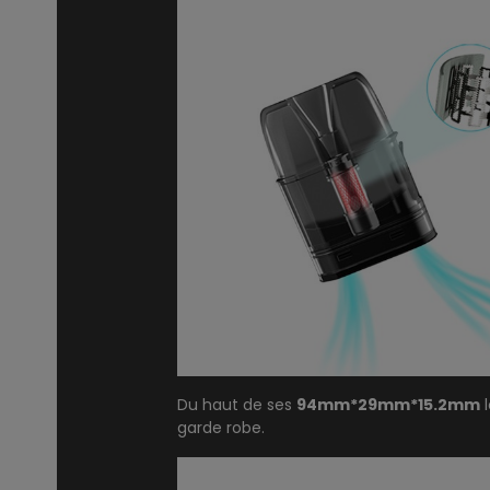
Du haut de ses
94mm*29mm*15.2mm
l
garde robe.