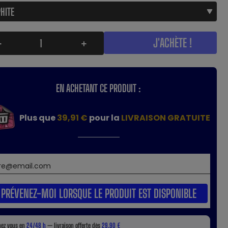
J'ACHÈTE !
-
+
EN ACHETANT CE PRODUIT :
Plus que
39,91 €
pour la
LIVRAISON GRATUITE
PRÉVENEZ-MOI LORSQUE LE PRODUIT EST DISPONIBLE
hez vous en
24/48 h
— livraison offerte dès
29,90 €