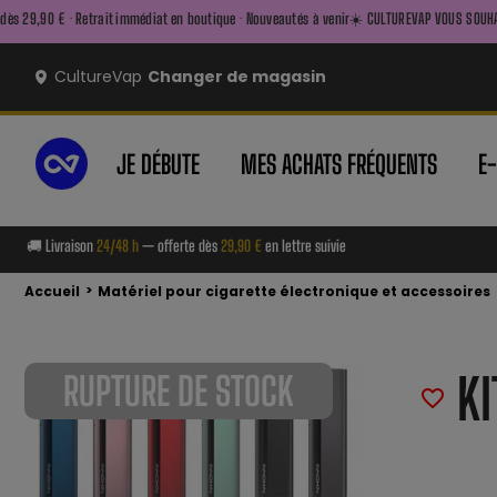
ait immédiat en boutique · Nouveautés à venir
☀️ CULTUREVAP VOUS SOUHAITE UN BEL ÉTÉ ☀️ 
CultureVap
Changer de magasin
JE DÉBUTE
MES ACHATS FRÉQUENTS
E
🚚 Livraison
24/48 h
— offerte dès
29,90 €
en lettre suivie
>
Accueil
Matériel pour cigarette électronique et accessoires
KI
RUPTURE DE STOCK
favorite_border