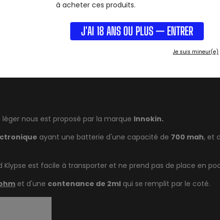
PRIX
JE FUME
JE FU
à acheter ces produits.
5-30 €
Un peu (0-5)
Moyennement
J'AI 18 ANS OU PLUS — ENTRER
DE MATÉRIEL
BATTERIE
PUISSA
Kit pod
Intégrée
1 - 15
Je suis mineur(e)
a léger nous est proposé par la marque
Innokin.
ectronique
ayant une batterie d'une capacité de
700 mah
, et
d Klypse est facile à transporter et ne prend pas de place en po
8ohm
et d'une
contenance de 2ml
qui se remplit par le coté.