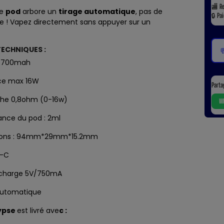
🏬
R
le
pod
arbore un
tirage automatique
, pas de
🔒
Pa
re ! Vapez directement sans appuyer sur un
TECHNIQUES :

e 700mah
nce max 16W
Parta
che 0,8ohm (0-16w)
Wh
nce du pod : 2ml
ions : 94mm*29mm*15.2mm
B-C
 charge 5V/750mA
Automatique
ypse
est livré ave
c :