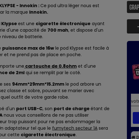
 KLYPSE - Innokin :
Ce pod ultra léger nous est
par la marque
Innokin.
d Klypse
est une
cigarette électronique
ayant
rie d'une capacité de
700 mah
, et dispose d'un
 niveau de batterie.
e
puissance max de 16w
le pod Klypse est facile à
er et ne prend pas de place en poche.
mporte une
cartouche de 0.8ohm
et d'une
nce de 2ml
qui se remplit par le coté.
de ses
94mm*29mm*15.2mm
le pod arbore un
sez classe et sobre, pouvant se marier avec
 quel outfit de votre garde robe.
ipé d'un
port USB-C
, son
port de charge
étant de
A
nous vous conseillons de ne pas utiliser
eur trop puissant pour ne pas endommager la
Un adaptateur tel que le
fumytech secteur 1A
sera
our cette
cigarette électronique
.
🚚
C