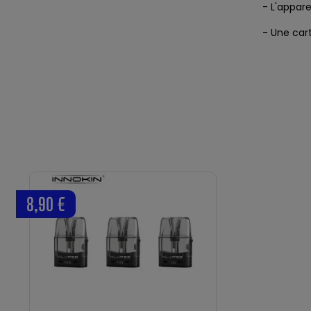
- L'appare
- Une car
8,90 €