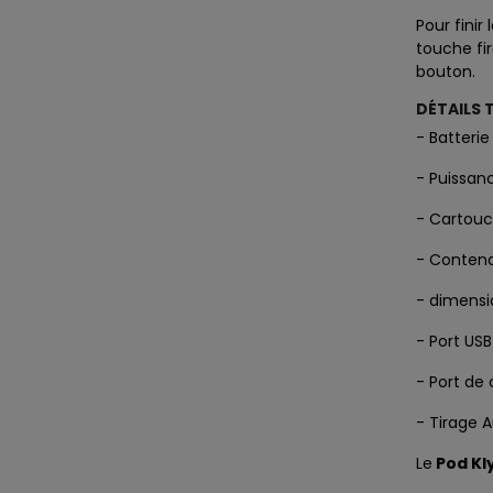
Pour finir 
touche fi
bouton.
DÉTAILS 
- Batteri
- Puissa
- Cartou
- Contena
- dimens
- Port US
- Port de
- Tirage 
Le
Pod Kl