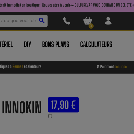
 boutique · Nouveautés à venir
☀️ CULTUREVAP VOUS SOUHAITE UN BEL ÉTÉ ☀️ — FAITES LE PLEI
search
0
ÉRIEL
DIY
BONS PLANS
CALCULATEURS
tiques à
Rennes
et alentours
🔒 Paiement
sécurisé
 INNOKIN
17,90 €
TTC