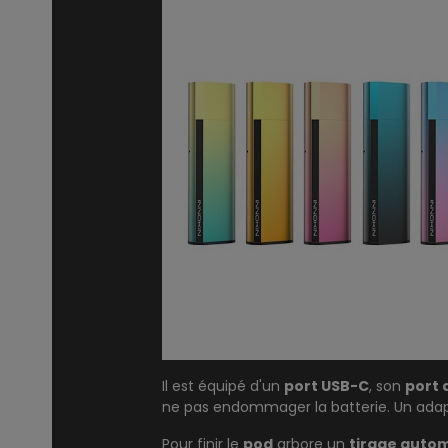
Il est équipé d'un
port USB-C
, son
port 
ne pas endommager la batterie. Un adap
Pour finir le
pod
arbore un
tirage auto