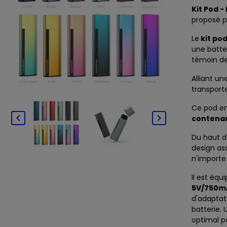
Kit Pod -
proposé 
Le
kit po
une batte
témoin de
Alliant un
transport
Ce pod e


contena
Du haut 
design as
n'importe
Il est équ
5V/750m
d'adaptat
batterie. 
optimal p