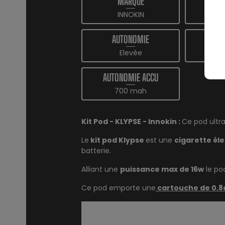
MARQUE
INNOKIN
1
AUTONOMIE
TYPE 
Elevée
AUTONOMIE ACCU
700 mah
Kit Pod - KLYPSE - Innokin :
Ce pod ultr
Le
kit pod Klypse
est une
cigarette él
batterie.
Alliant une
puissance max de 16w
le po
Ce pod emporte une
cartouche de 0.