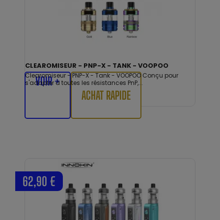
CLEAROMISEUR - PNP-X - TANK - VOOPOO
Clearomiseur - PNP-X - Tank - VOOPOO Conçu pour
VOIR +
s'adapter à toutes les résistances PnP,...
ACHAT RAPIDE
62,90 €