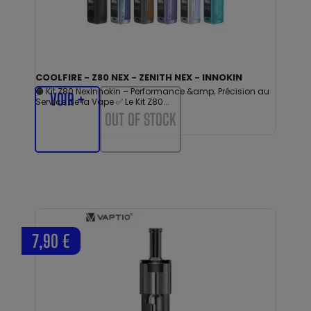
COOLFIRE - Z80 NEX - ZENITH NEX - INNOKIN
🟠 Kit Z80 NexInnokin – Performance &amp; Précision au
VOIR +
Service de la Vape ✅ Le Kit Z80...
OUT OF STOCK
7,90 €