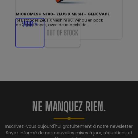
MICROMESH NI 80- ZEUS X MESH - GEEK VAPE
Résistances Zeus X Mesh ni 80: Vendu en pack
VOIR +
de 2 résistances, avec deux lacets de...
OUT OF STOCK
NE MANQUEZ RIEN.
Inscrivez-vous aujourd'hui gratuitement à notre newsletter
Soyez informé de nos nouvelles mises à jour, réductions et