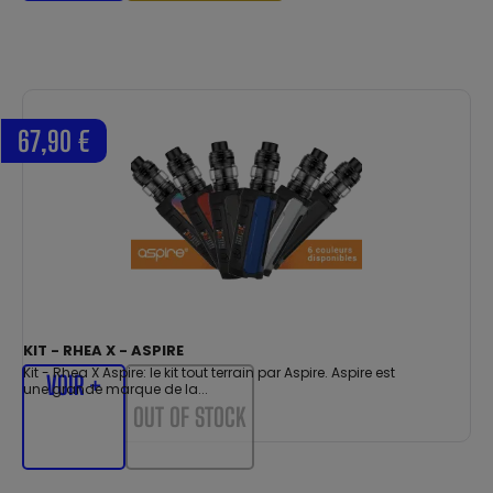
67,90 €
KIT - RHEA X - ASPIRE
Kit - Rhea X Aspire: le kit tout terrain par Aspire. Aspire est
VOIR +
une grande marque de la...
OUT OF STOCK