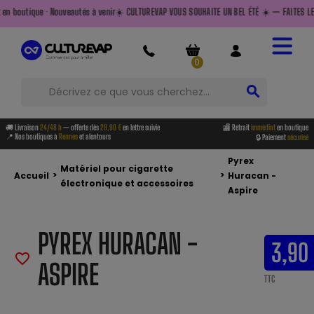
ouveautés à venir
☀️ CULTUREVAP VOUS SOUHAITE UN BEL ÉTÉ ☀️ — FAITES LE PLEIN AVANT DE P
0
search
🚚 Livraison
24/48 h
— offerte dès
29,90 €
en lettre suivie
🏬 Retrait
immédiat
en boutique
📍 Nos boutiques à
Rennes
et alentours
🔒 Paiement
sécurisé
Pyrex
Matériel pour cigarette
>
>
Accueil
Huracan -
électronique et accessoires
Aspire
PYREX HURACAN -
3,90
favorite_border
ASPIRE
TTC