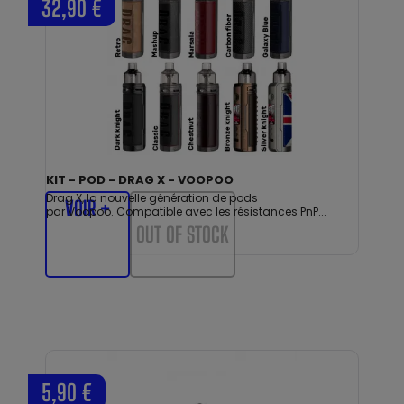
32,90 €
KIT - POD - DRAG X - VOOPOO
Drag X, la nouvelle génération de pods
VOIR +
par Voopoo. Compatible avec les résistances PnP...
OUT OF STOCK
5,90 €