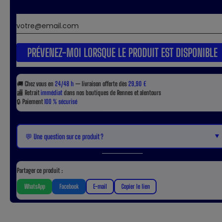
PRÉVENEZ-MOI LORSQUE LE PRODUIT EST DISPONIBLE
🚚
Chez vous en
24/48 h
— livraison offerte dès
29,90 €
🏬
Retrait
immédiat
dans nos boutiques de Rennes et alentours
🔒
Paiement
100 % sécurisé
▼
💬 Une question sur ce produit ?
Partager ce produit :
WhatsApp
Facebook
E-mail
Copier le lien