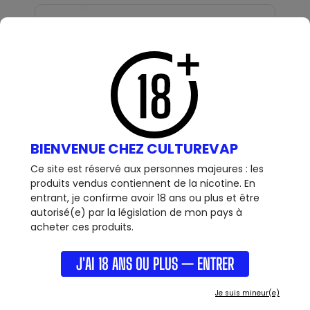
4,90 €
BIENVENUE CHEZ CULTUREVAP
Ce site est réservé aux personnes majeures : les
CÂBLE - USB C - WAVE CONCEPT
produits vendus contiennent de la nicotine. En
Câble USB-C VAPE WAVE, permet de recharger les
VOIR +
appareil ayant un port USB type CCâble...
entrant, je confirme avoir 18 ans ou plus et être
OUT OF STOCK
autorisé(e) par la législation de mon pays à
acheter ces produits.
J'AI 18 ANS OU PLUS — ENTRER
Je suis mineur(e)