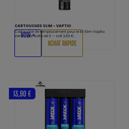
CARTOUCHES SLIM - VAPTIO
Cartouche de remplacement pour le kit Slim Vaptio.
VOIR +
Vendu par boîte de 3 — soit 2,63 €...
ACHAT RAPIDE
13,90 €