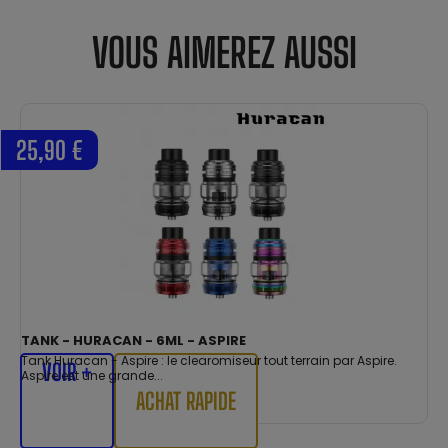
VOUS AIMEREZ AUSSI
25,90 €
TANK - HURACAN - 6ML - ASPIRE
Tank Huracan - Aspire : le clearomiseur tout terrain par Aspire.
VOIR +
Aspire est une grande...
ACHAT RAPIDE