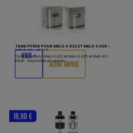
TANK PYREX POUR MELO 4 D22 ET MELO 4 D25 -
MELO 4S - ELEAF
VOIR +
Tank Pyrex pour Melo 4 d22 et Melo 4 d25 et Melo 4S -
ELEAF : disponible en version...
ACHAT RAPIDE
19,90 €