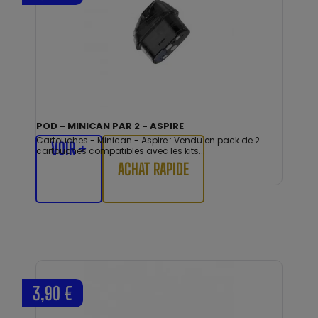
POD - MINICAN PAR 2 - ASPIRE
Cartouches - Minican - Aspire : Vendu en pack de 2
VOIR +
cartouches compatibles avec les kits...
ACHAT RAPIDE
3,90 €