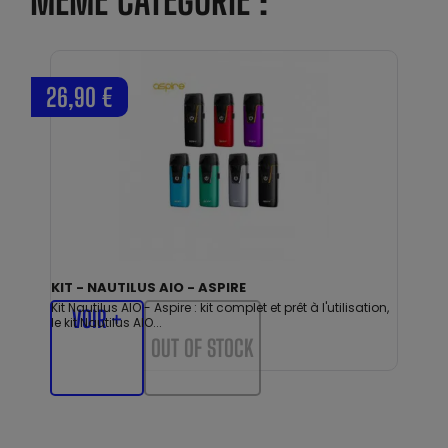
MÊME CATÉGORIE :
26,90 €
KIT - NAUTILUS AIO - ASPIRE
Kit Nautilus AIO - Aspire : kit complet et prêt à l'utilisation,
VOIR +
le kit Nautilus AIO...
OUT OF STOCK