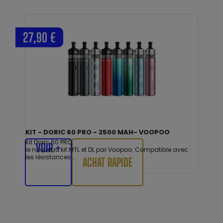
27,90 €
KIT - DORIC 60 PRO - 2500 MAH- VOOPOO
Kit Doric 60 PRO,
VOIR +
le nouveau kit MTL et DL par Voopoo. Compatible avec
les résistances...
ACHAT RAPIDE