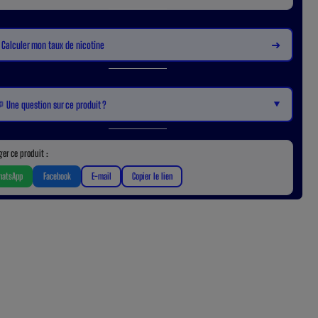
➜
 Calculer mon taux de nicotine
▼
 Une question sur ce produit ?
ger ce produit :
atsApp
Facebook
E-mail
Copier le lien