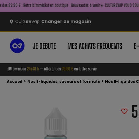
it immédiat en boutique · Nouveautés à venir
☀️ CULTUREVAP VOUS SOUHAITE UN BEL ÉTÉ ☀️ —
CultureVap
Changer de magasin
JE DÉBUTE
MES ACHATS FRÉQUENTS
E
🚚 Livraison
24/48 h
— offerte dès
29,90 €
en lettre suivie
>
>
Accueil
Nos E-liquides, saveurs et formats
Nos E-liquides 
5
favorite_border