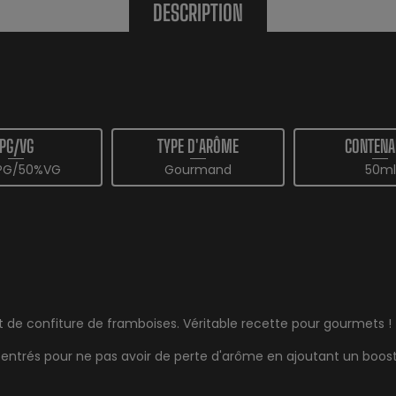
DESCRIPTION
PG/VG
TYPE D'ARÔME
CONTENA
PG/50%VG
Gourmand
50ml
t de confiture de framboises. Véritable recette pour gourmets !
trés pour ne pas avoir de perte d'arôme en ajoutant un booste