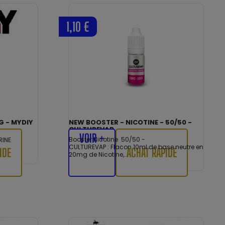
1,10 €
G - MYDIY
NEW BOOSTER - NICOTINE - 50/50 -
CULTUREVAP
VOIR +
Booster Nicotine 50/50 -
RINE
CULTUREVAP : Flacon 10ml de base neutre en
IDE
ACHAT RAPIDE
20mg de Nicotine,...