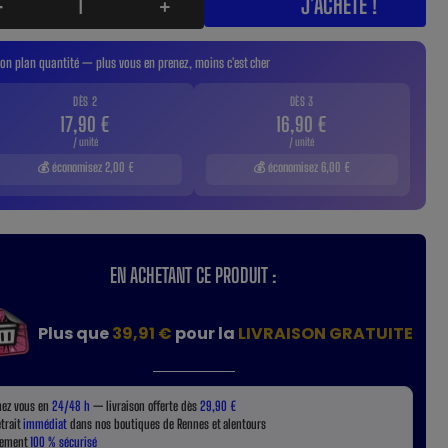
J'ACHÈTE !
-
+
on plan quantité — plus vous en prenez, moins c'est cher
DÈS 2
DÈS 3
17,90 €
16,90 €
/ unité
/ unité
💰 économisez 2,00 €
💰 économisez 6,00 €
EN ACHETANT CE PRODUIT :
Plus que
39,91 €
pour la
LIVRAISON GRATUITE
hez vous en
24/48 h
— livraison offerte dès
29,90 €
etrait
immédiat
dans nos boutiques de Rennes et alentours
iement
100 % sécurisé