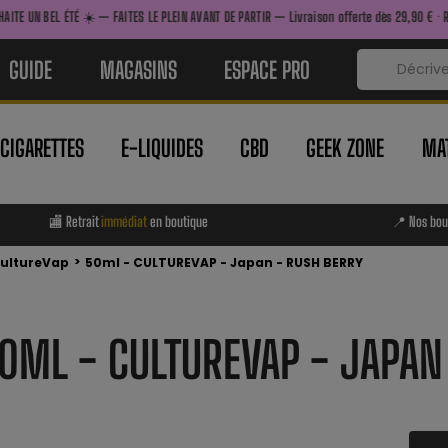
 FAITES LE PLEIN AVANT DE PARTIR — Livraison offerte dès 29,90 € · Retrait immédiat en 
GUIDE
MAGASINS
ESPACE PRO
-CIGARETTES
E-LIQUIDES
CBD
GEEK ZONE
MAT
🏬 Retrait
immédiat
en boutique
📍 Nos bou
>
CultureVap
50ml - CULTUREVAP - Japan - RUSH BERRY
0ML - CULTUREVAP - JAPAN