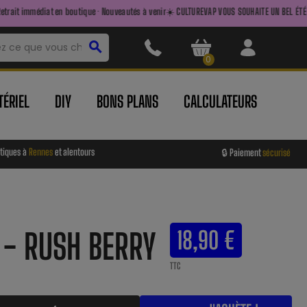
boutique · Nouveautés à venir
☀️ CULTUREVAP VOUS SOUHAITE UN BEL ÉTÉ ☀️ — FAITES LE PLEIN
search
0
ÉRIEL
DIY
BONS PLANS
CALCULATEURS
tiques à
Rennes
et alentours
🔒 Paiement
sécurisé
 - RUSH BERRY
18,90 €
TTC