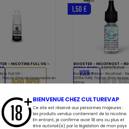
1,50 €
ER - NICOTINE FULL VG -
BOOSTER - NICOFROST - RE
AP
EXTRA PURE - 50PG/50VG
VOIR +
tine Full VG -
Booster Nicotine - NicoFrost - R
: Flacon 10ml de base neutre en
EXTRA PURE: Flacon 10ml de bas
ACHAT RAPIDE
OUT OF STO
20mg...
BIENVENUE CHEZ CULTUREVAP
Ce site est réservé aux personnes majeures :
les produits vendus contiennent de la nicotine.
En entrant, je confirme avoir 18 ans ou plus et
être autorisé(e) par la législation de mon pays