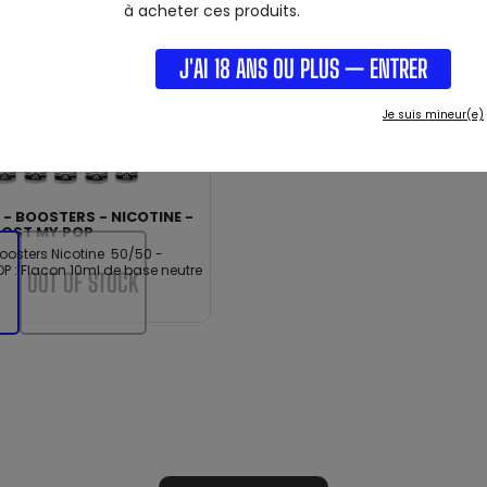
à acheter ces produits.
J'AI 18 ANS OU PLUS — ENTRER
Je suis mineur(e)
 - BOOSTERS - NICOTINE -
OOST MY POP
oosters Nicotine 50/50 -
P : Flacon 10ml de base neutre
OUT OF STOCK