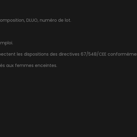
 composition, DLUO, numéro de lot.
emploi.
spectent les dispositions des directives 67/548/CEE conforméme
illés aux femmes enceintes.