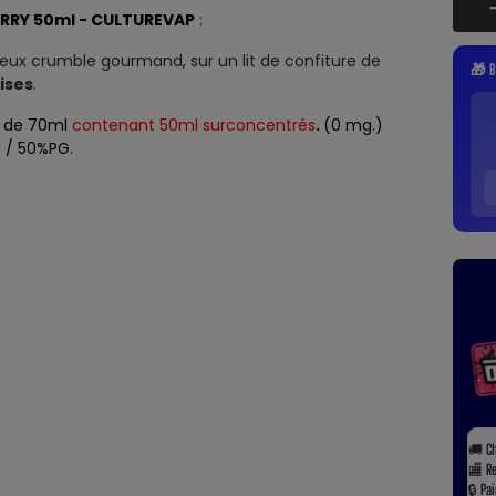
RRY 50ml - CULTUREVAP
:
ieux crumble gourmand, sur un lit de confiture de
🎁 B
ises
.
n de 70ml
contenant 50ml surconcentrés
.
(0 mg.)
 / 50%PG
.
🚚
C
🏬
R
🔒
Pa