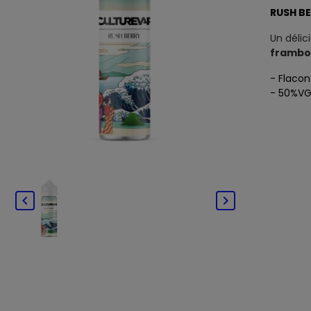
RUSH BE
Un délic
frambo
- Flaco
- 50%VG

