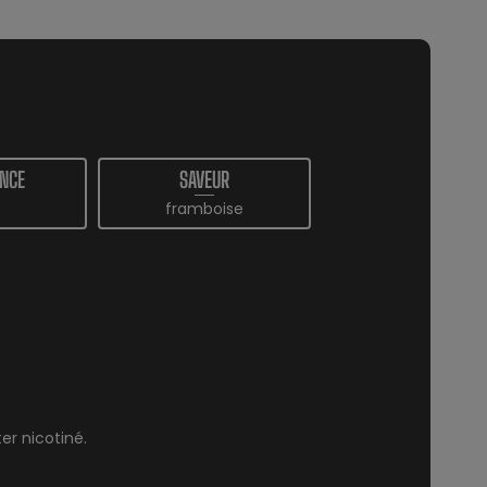
NCE
SAVEUR
framboise
r nicotiné.