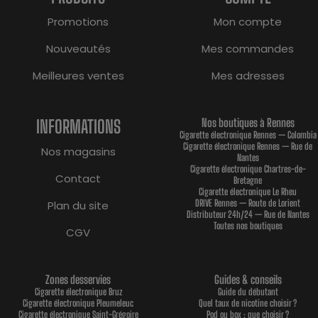
Promotions
Mon compte
Nouveautés
Mes commandes
Meilleures ventes
Mes adresses
INFORMATIONS
Nos boutiques à Rennes
Cigarette électronique Rennes — Colombia
Cigarette électronique Rennes — Rue de
Nos magasins
Nantes
Cigarette électronique Chartres-de-
Contact
Bretagne
Cigarette électronique Le Rheu
DRIVE Rennes — Route de Lorient
Plan du site
Distributeur 24h/24 — Rue de Nantes
Toutes nos boutiques
CGV
Zones desservies
Guides & conseils
Cigarette électronique Bruz
Guide du débutant
Cigarette électronique Pleumeleuc
Quel taux de nicotine choisir ?
Cigarette électronique Saint-Grégoire
Pod ou box : que choisir ?