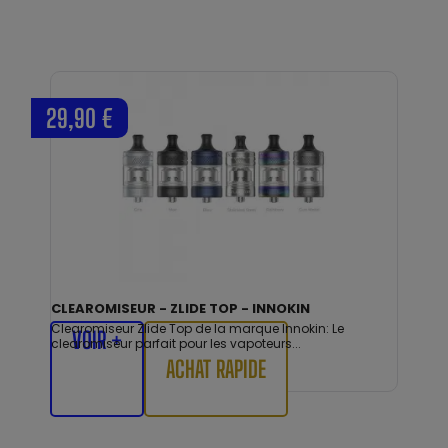
29,90 €
CLEAROMISEUR - ZLIDE TOP - INNOKIN
Clearomiseur Zlide Top de la marque Innokin: Le
VOIR +
clearomiseur parfait pour les vapoteurs...
ACHAT RAPIDE