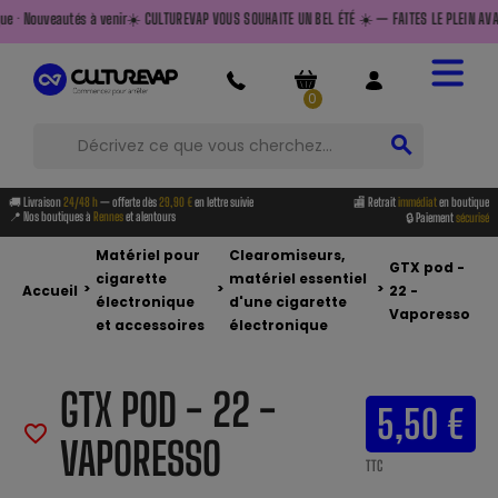
nir
☀️ CULTUREVAP VOUS SOUHAITE UN BEL ÉTÉ ☀️ — FAITES LE PLEIN AVANT DE PARTIR — Livrai
0
search
🚚 Livraison
24/48 h
— offerte dès
29,90 €
en lettre suivie
🏬 Retrait
immédiat
en boutique
📍 Nos boutiques à
Rennes
et alentours
🔒 Paiement
sécurisé
Matériel pour
Clearomiseurs,
GTX pod -
cigarette
matériel essentiel
>
>
>
Accueil
22 -
électronique
d'une cigarette
Vaporesso
et accessoires
électronique
GTX POD - 22 -
5,50 €
favorite_border
VAPORESSO
TTC