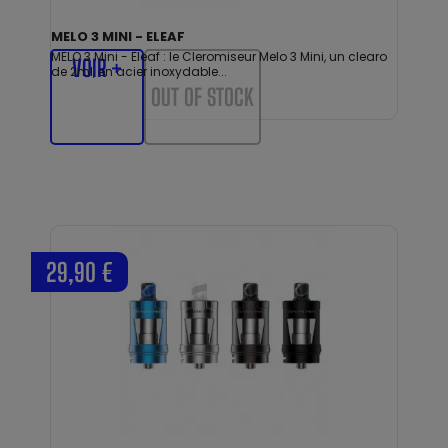
MELO 3 MINI - ELEAF
MELO 3 Mini - Eleaf : le Cleromiseur Melo 3 Mini, un clearo
VOIR +
de 2ml, en acier inoxydable...
OUT OF STOCK
29,90 €