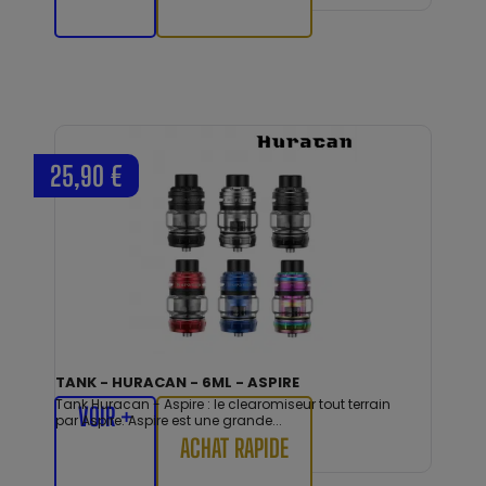
25,90 €
TANK - HURACAN - 6ML - ASPIRE
Tank Huracan - Aspire : le clearomiseur tout terrain
VOIR +
par Aspire. Aspire est une grande...
ACHAT RAPIDE