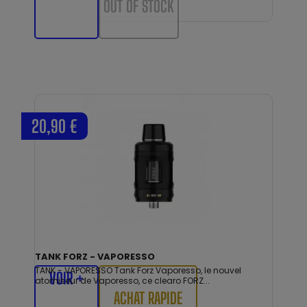
OUT OF STOCK
20,90 €
TANK FORZ - VAPORESSO
TANK - VAPORESSO Tank Forz Vaporesso, le nouvel
VOIR +
atomiseur de Vaporesso, ce clearo FORZ...
ACHAT RAPIDE