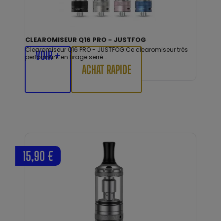
CLEAROMISEUR Q16 PRO - JUSTFOG
Clearomiseur Q16 PRO - JUSTFOG:Ce clearomiseur très
VOIR +
performant en tirage serré...
ACHAT RAPIDE
15,90 €