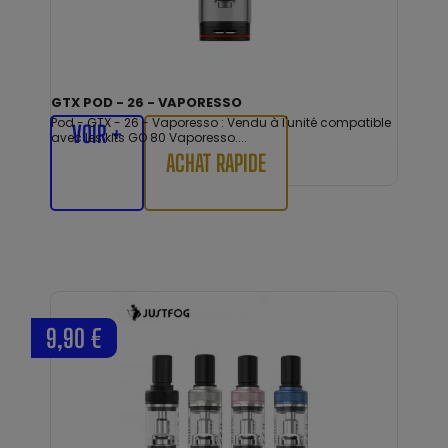
GTX POD - 26 - VAPORESSO
Pod - GTX - 26 - Vaporesso : Vendu à l'unité compatible
VOIR +
avec les kits GO 80 Vaporesso....
ACHAT RAPIDE
9,90 €