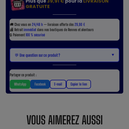
Plus que
39,91 €
pour la
LIVRAISON
GRATUITE
🚚
Chez vous en
24/48 h
— livraison offerte dès
29,90 €
🏬
Retrait
immédiat
dans nos boutiques de Rennes et alentours
🔒
Paiement
100 % sécurisé
▼
💬 Une question sur ce produit ?
Partager ce produit :
WhatsApp
Facebook
E-mail
Copier le lien
VOUS AIMEREZ AUSSI