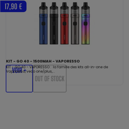
17,90 €
KIT - GO 40 - 1500MAH - VAPORESSO
KIT - GO 40 - VAPORESSO : la famille des kits all-in-one de
VOIR +
Vaporesso, veco one/plus,...
OUT OF STOCK