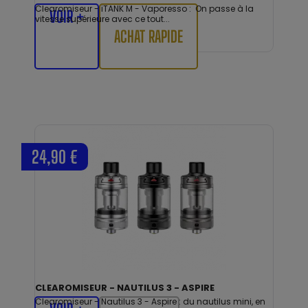
Clearomiseur - iTANK M - Vaporesso : On passe à la
VOIR +
vitesse supérieure avec ce tout...
ACHAT RAPIDE
24,90 €
CLEAROMISEUR - NAUTILUS 3 - ASPIRE
Clearomiseur - Nautilus 3 - Aspire : du nautilus mini, en