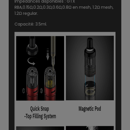
Impédances disponibles : GTX
RBA,0.15Ω,0.2Ω,0.3Ω,0.6Ω,0.8Ω en mesh, 1.2Ω mesh,
1.2Ω regular.
Capacité: 3.5ml.