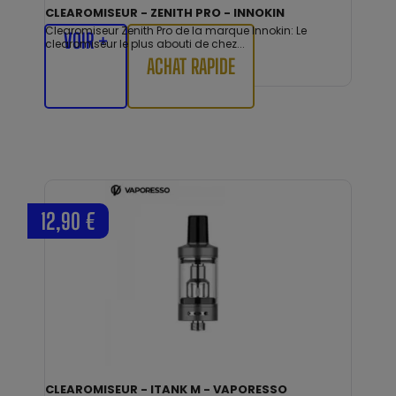
CLEAROMISEUR - ZENITH PRO - INNOKIN
Clearomiseur Zenith Pro de la marque Innokin: Le
VOIR +
clearomiseur le plus abouti de chez...
ACHAT RAPIDE
12,90 €
CLEAROMISEUR - ITANK M - VAPORESSO