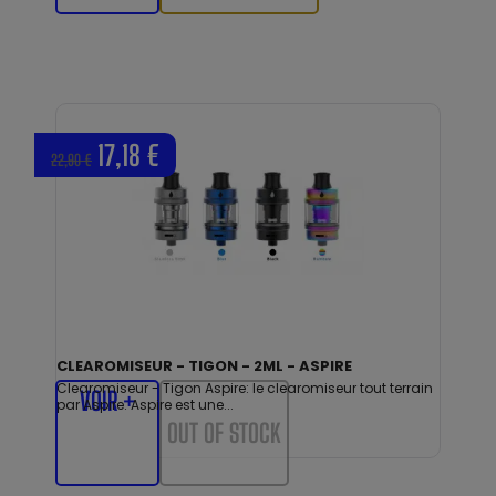
17,18 €
22,90 €
CLEAROMISEUR - TIGON - 2ML - ASPIRE
Clearomiseur - Tigon Aspire: le clearomiseur tout terrain
VOIR +
par Aspire. Aspire est une...
OUT OF STOCK