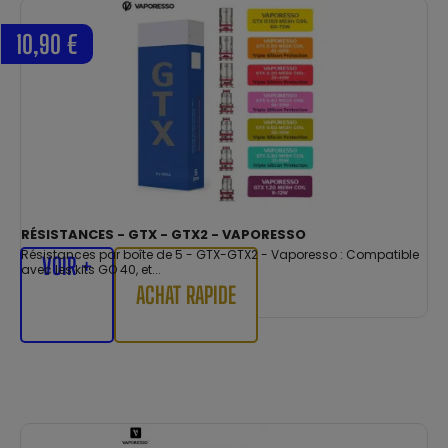
10,90 €
RÉSISTANCES - GTX - GTX2 - VAPORESSO
Résistances par boîte de 5 - GTX-GTX2 - Vaporesso : Compatible
VOIR +
avec les kits GO 40, et...
ACHAT RAPIDE