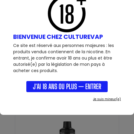
BIENVENUE CHEZ CULTUREVAP
Ce site est réservé aux personnes majeures : les
produits vendus contiennent de la nicotine. En
entrant, je confirme avoir 18 ans ou plus et être
12 AUTRES PRODUITS DANS LA
autorisé(e) par la législation de mon pays à
acheter ces produits.
MÊME CATÉGORIE :
J'AI 18 ANS OU PLUS — ENTRER
Je suis mineur(e)
4,50 €