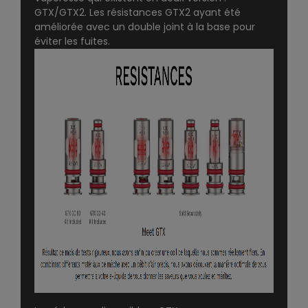
GTX/GTX2. Les résistances GTX2 ayant été
améliorée avec un double joint à la base pour
éviter les fuites.