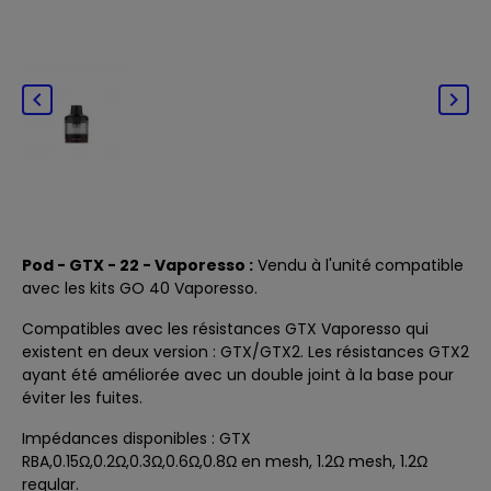


Pod - GTX - 22 - Vaporesso
:
Vendu à l'unité
compatible
avec
les
kits GO 40
Vaporesso.
Compatibles avec
les résistances GTX Vaporesso
qui
existent en deux version : GTX/GTX2. Les résistances GTX2
ayant été améliorée avec un double joint à la base pour
éviter les fuites.
Impédances disponibles : GTX
RBA,0.15Ω,0.2Ω,0.3Ω,0.6Ω,0.8Ω en mesh, 1.2Ω mesh, 1.2Ω
regular.