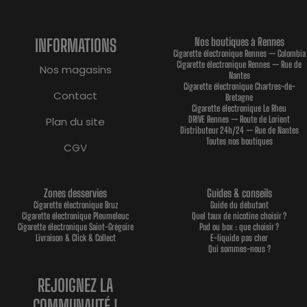
INFORMATIONS
Nos boutiques à Rennes
Cigarette électronique Rennes — Colombia
Cigarette électronique Rennes — Rue de
Nos magasins
Nantes
Cigarette électronique Chartres-de-
Contact
Bretagne
Cigarette électronique Le Rheu
DRIVE Rennes — Route de Lorient
Plan du site
Distributeur 24h/24 — Rue de Nantes
Toutes nos boutiques
CGV
Zones desservies
Guides & conseils
Cigarette électronique Bruz
Guide du débutant
Cigarette électronique Pleumeleuc
Quel taux de nicotine choisir ?
Cigarette électronique Saint-Grégoire
Pod ou box : que choisir ?
Livraison & Click & Collect
E-liquide pas cher
Qui sommes-nous ?
REJOIGNEZ LA
COMMUNAUTÉ !