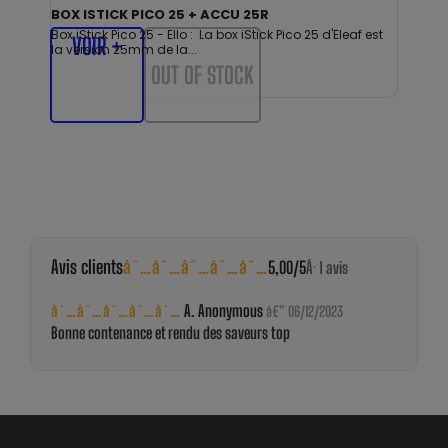
BOX ISTICK PICO 25 + ACCU 25R
Box iStick Pico 25 - Ello : La box iStick Pico 25 d'Eleaf est
VOIR +
la version 25mm de la...
OUT OF STOCK
Avis clients
â˜…â˜…â˜…â˜…â˜…
5,00/5
Â· 1 avis
â˜…â˜…â˜…â˜…â˜…
A. Anonymous
â€” 06/12/2023
Bonne contenance et rendu des saveurs top