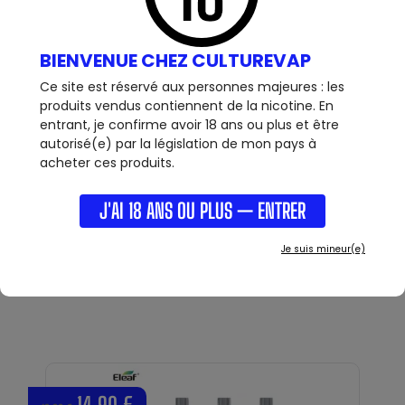
49,90 €
BIENVENUE CHEZ CULTUREVAP
Ce site est réservé aux personnes majeures : les
produits vendus contiennent de la nicotine. En
entrant, je confirme avoir 18 ans ou plus et être
autorisé(e) par la législation de mon pays à
acheter ces produits.
KIT - DOTSTICK - DOTMOD
J'AI 18 ANS OU PLUS — ENTRER
Dotstick AIO - Dotmod : Dotmod revient en force avec ce
VOIR +
kit MTL/DTL au format 18350 ou...
OUT OF STOCK
Je suis mineur(e)