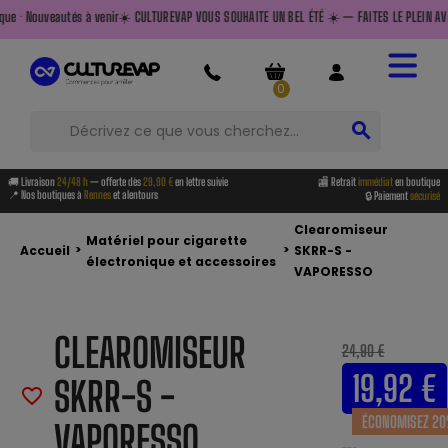
 à venir
☀️ CULTUREVAP VOUS SOUHAITE UN BEL ÉTÉ ☀️ — FAITES LE PLEIN AVANT DE PARTIR — L
0
search
🚚 Livraison
24/48 h
— offerte dès
29,90 €
en lettre suivie
🏬 Retrait
immédiat
en boutique
📍 Nos boutiques à
Rennes
et alentours
🔒 Paiement
sécurisé
Clearomiseur
Matériel pour cigarette
>
>
Accueil
SKRR-S -
électronique et accessoires
VAPORESSO
CLEAROMISEUR
24,90 €
19,92 €
SKRR-S -
favorite_border
ÉCONOMISEZ 20
VAPORESSO