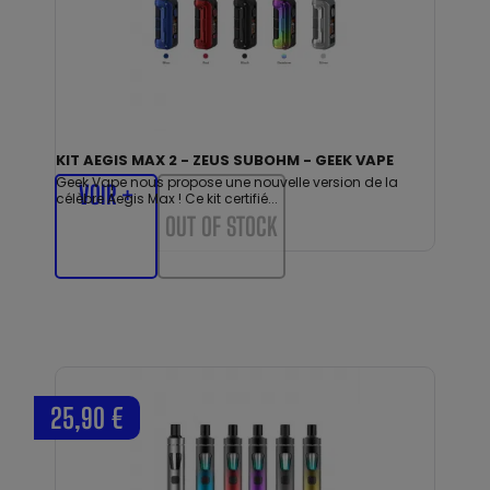
KIT AEGIS MAX 2 - ZEUS SUBOHM - GEEK VAPE
Geek Vape nous propose une nouvelle version de la
VOIR +
célèbre Aegis Max ! Ce kit certifié...
OUT OF STOCK
25,90 €