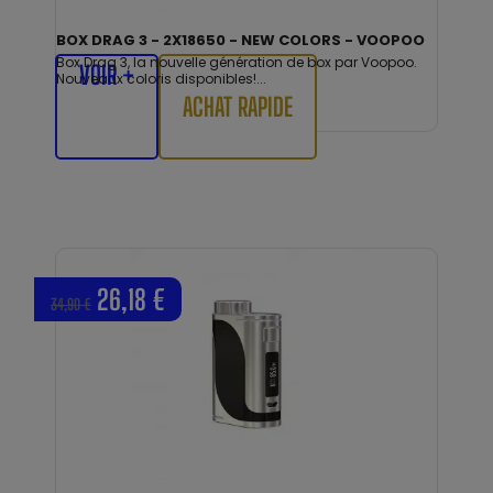
BOX DRAG 3 - 2X18650 - NEW COLORS - VOOPOO
Box Drag 3, la nouvelle génération de box par Voopoo.
VOIR +
Nouveaux coloris disponibles!...
ACHAT RAPIDE
26,18 €
34,90 €