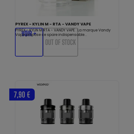
PYREX - KYLIN M - RTA - VANDY VAPE
PYREX - KYLIN M RTA - VANDY VAPE : La marque Vandy
VOIR +
Vape propose ce spare indispensable...
OUT OF STOCK
7,90 €