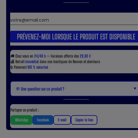
PRÉVENEZ-MOI LORSQUE LE PRODUIT EST DISPONIBLE
🚚
Chez vous en
24/48 h
— livraison offerte dès
29,90 €
🏬
Retrait
immédiat
dans nos boutiques de Rennes et alentours
🔒
Paiement
100 % sécurisé
▼
💬 Une question sur ce produit ?
Partager ce produit :
WhatsApp
Facebook
E-mail
Copier le lien