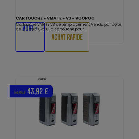
CARTOUCHE - VMATE - V3 - VOOPOO
Cartouche VMATE V3 de remplacement Vendu par boîte
VOIR +
de 2 — soit 3,95 € la cartouche pour...
ACHAT RAPIDE
43,92 €
54,90 €