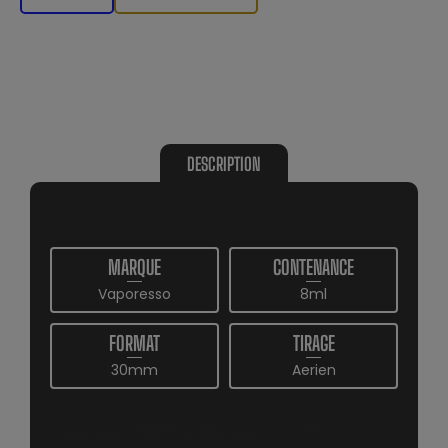
DESCRIPTION
MARQUE
CONTENANCE
Vaporesso
8ml
FORMAT
TIRAGE
30mm
Aerien
Clearomiseur SKRR-S de Vaporesso :
Le SKRR-S est un