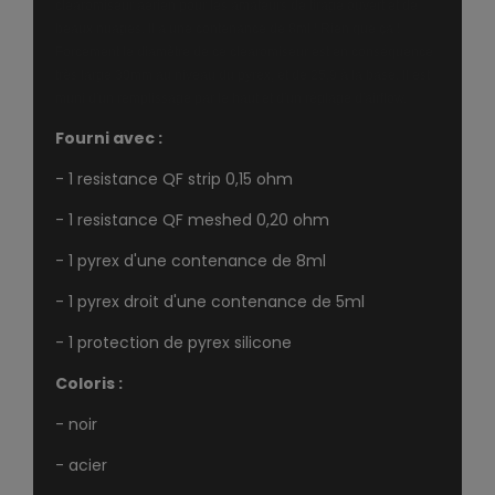
clearomiseur aérien pour les amateurs de tirage ouvert et de
beaux nuages. Il a une contenance de 8ml ! Rien que ça !
Forcement le diamètre de ce clearomiseur est en conséquence
très large 30mm au niveau du pyrex, et de 25,9 à la base. Il est
muni d'un remplissage par le haut et d'un réglage d'airflow.
Fourni avec :
- 1 resistance QF strip 0,15 ohm
- 1 resistance QF meshed 0,20 ohm
- 1 pyrex d'une contenance de 8ml
- 1 pyrex droit d'une contenance de 5ml
- 1 protection de pyrex silicone
Coloris :
- noir
- acier