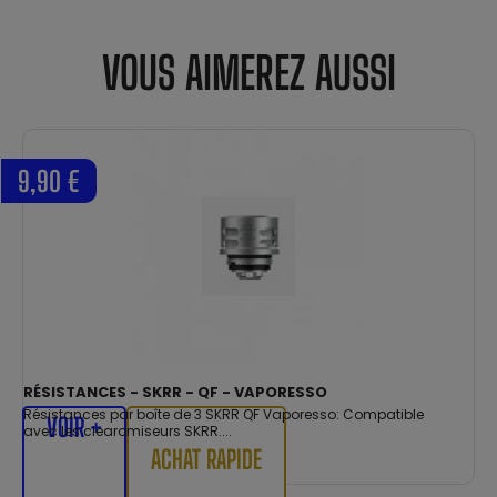
VOUS AIMEREZ AUSSI
9,90 €
RÉSISTANCES - SKRR - QF - VAPORESSO
Résistances par boîte de 3 SKRR QF Vaporesso: Compatible
VOIR +
avec les clearomiseurs SKRR....
ACHAT RAPIDE