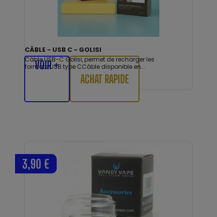
CÂBLE - USB C - GOLISI
Câble USB-C Golisi, permet de recharger les
VOIR +
formats USB type CCâble disponible en...
ACHAT RAPIDE
3,90 €