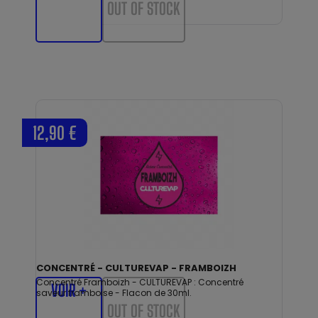
OUT OF STOCK
12,90 €
CONCENTRÉ - CULTUREVAP - FRAMBOIZH
Concentré Framboizh - CULTUREVAP : Concentré
VOIR +
saveur framboise - Flacon de 30ml.
OUT OF STOCK