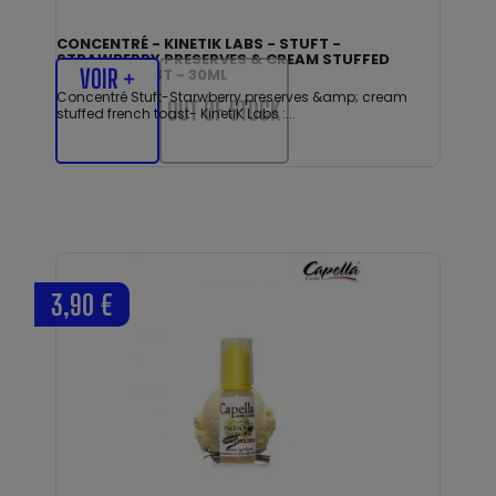
CONCENTRÉ - KINETIK LABS - STUFT -
STRAWBERRY PRESERVES & CREAM STUFFED
VOIR +
FRENCH TOAST - 30ML
Concentré Stuft-Starwberry preserves &amp; cream
OUT OF STOCK
stuffed french toast- KinetiK Labs :...
3,90 €