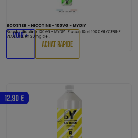
BOOSTER - NICOTINE - 100VG - MYDIY
Booster Nicotine 100VG - MYDIY : Flacon 10ml 100% GLYCERINE
VOIR +
VEGETALE en 20mg de...
ACHAT RAPIDE
12,90 €