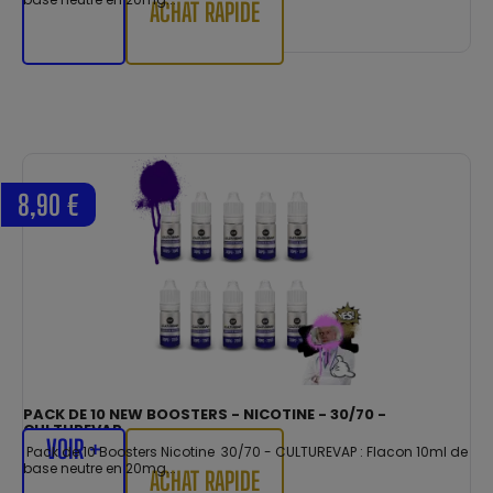
ACHAT RAPIDE
8,90 €
PACK DE 10 NEW BOOSTERS - NICOTINE - 30/70 -
CULTUREVAP
VOIR +
Pack de 10 Boosters Nicotine 30/70 - CULTUREVAP : Flacon 10ml de
base neutre en 20mg...
ACHAT RAPIDE