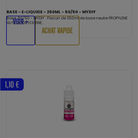
BASE - E-LIQUIDE - 250ML - 50/50 - MYDIY
Base 50/50 - MYDIY : Flacon de 250ml de base neutre PROPYLENE
VOIR +
GLYCOL/GLYCERINE...
ACHAT RAPIDE
1,10 €