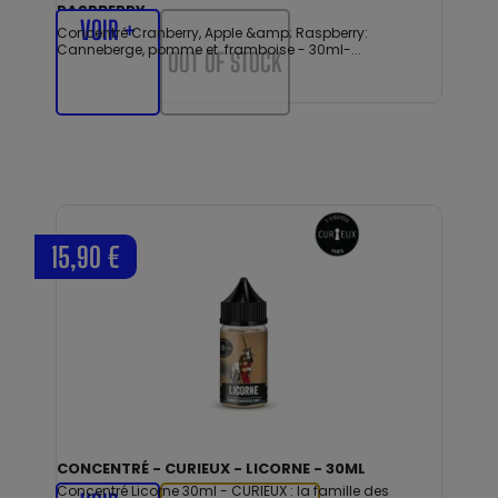
RASPBERRY
VOIR +
Concentré Cranberry, Apple &amp; Raspberry:
Canneberge, pomme et framboise - 30ml-...
OUT OF STOCK
15,90 €
CONCENTRÉ - CURIEUX - LICORNE - 30ML
Concentré Licorne 30ml - CURIEUX : la famille des