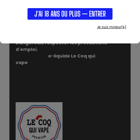
Attention: Cet arôme doit être dilué dans
une base !!!
J'AI 18 ANS OU PLUS — ENTRER
CARACTÉRISTIQUES DU CONCENTRÉ TABAC M - LE
COQ QUI VAPE
Je suis mineur(e)
- CONTENANCE : 30 ML AU CHOIX.
- FABRIQUÉ EN FRANCE.
Dangereux, respecter les précautions
d'emploi.
Les flacons de
e-liquide Le Coq qui
vape
respectent les dispositions du règlement
(CE) N° 1272/2008 conformément à la
règlementation en vigueur.
Produits interdit aux mineurs et
déconseillés aux femmes enceintes.