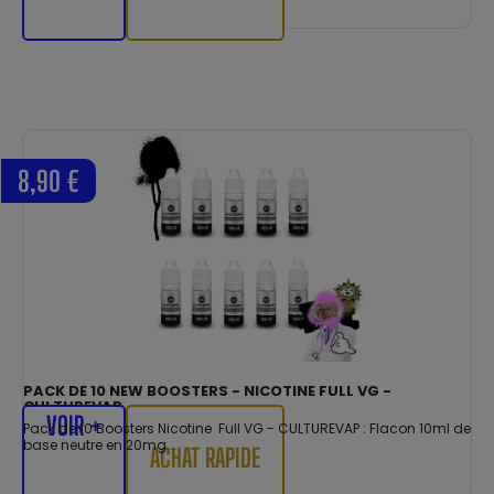
8,90 €
PACK DE 10 NEW BOOSTERS - NICOTINE FULL VG -
CULTUREVAP
VOIR +
Pack de 10 Boosters Nicotine Full VG - CULTUREVAP : Flacon 10ml de
base neutre en 20mg...
ACHAT RAPIDE