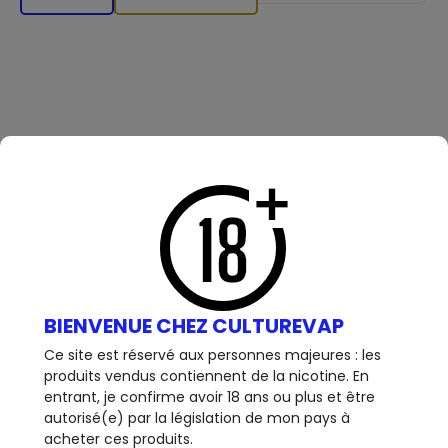
DESCRIPTION
MARQUE
TYPE D'ARÔME
Le Coq qui vape
Classique
BIENVENUE CHEZ CULTUREVAP
Ce site est réservé aux personnes majeures : les
Arôme Concentré Tabac M - Le Coq qui vape
produits vendus contiennent de la nicotine. En
entrant, je confirme avoir 18 ans ou plus et être
Concentré - 30ml - Tabac M - Le Coq
Arôme
autorisé(e) par la législation de mon pays à
qui vape
: Un classic blond qui va à l'essentiel !
acheter ces produits.