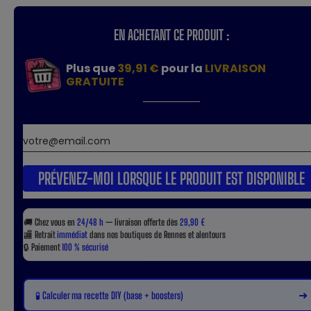
EN ACHETANT CE PRODUIT :
Plus que
39,91 €
pour la
LIVRAISON
GRATUITE
PRÉVENEZ-MOI LORSQUE LE PRODUIT EST DISPONIBLE
🚚
Chez vous en
24/48 h
— livraison offerte dès
29,90 €
🏬
Retrait
immédiat
dans nos boutiques de Rennes et alentours
🔒
Paiement
100 % sécurisé
➜
🧪 Calculer ma recette DIY (base + boosters)