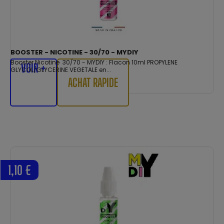
BOOSTER - NICOTINE - 30/70 - MYDIY
Booster Nicotine 30/70 - MYDIY : Flacon 10ml PROPYLENE
VOIR +
GLYCOL/GLYCERINE VEGETALE en...
ACHAT RAPIDE
1,10 €