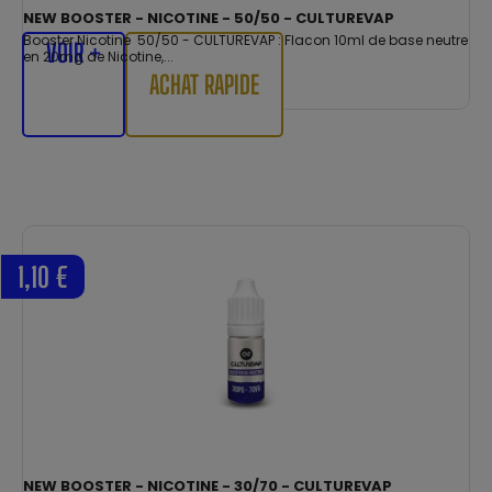
NEW BOOSTER - NICOTINE - 50/50 - CULTUREVAP
Booster Nicotine 50/50 - CULTUREVAP : Flacon 10ml de base neutre
VOIR +
en 20mg de Nicotine,...
ACHAT RAPIDE
1,10 €
NEW BOOSTER - NICOTINE - 30/70 - CULTUREVAP