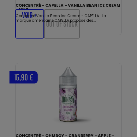
CONCENTRÉ - CAPELLA - VANILLA BEAN ICE CREAM
- 10ML
VOIR +
Concentré Vanilla Bean Ice Cream - CAPELLA : La
marque américaine CAPELLA propose des...
OUT OF STOCK
15,90 €
CONCENTRÉ - OHMBOY - CRANBERRY - APPLE -