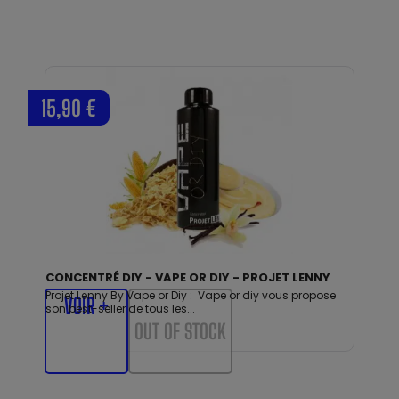
15,90 €
CONCENTRÉ DIY - VAPE OR DIY - PROJET LENNY
Projet Lenny By Vape or Diy : Vape or diy vous propose
VOIR +
son best-seller de tous les...
OUT OF STOCK