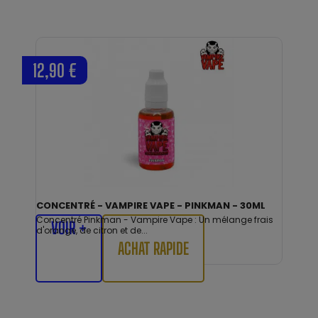
12,90 €
CONCENTRÉ - VAMPIRE VAPE - PINKMAN - 30ML
Concentré Pinkman - Vampire Vape : Un mélange frais
VOIR +
d'orange, de citron et de...
ACHAT RAPIDE