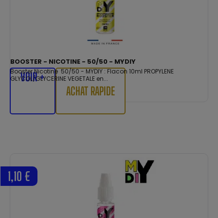
BOOSTER - NICOTINE - 50/50 - MYDIY
Booster Nicotine 50/50 - MYDIY : Flacon 10ml PROPYLENE
VOIR +
GLYCOL/GLYCERINE VEGETALE en...
ACHAT RAPIDE
1,10 €