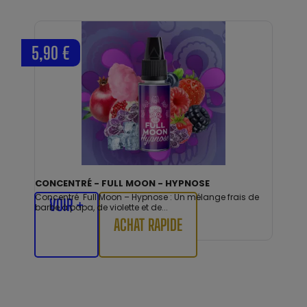
5,90 €
CONCENTRÉ - FULL MOON - HYPNOSE
Concentré Full Moon – Hypnose : Un mélange frais de
VOIR +
barbe à papa, de violette et de...
ACHAT RAPIDE