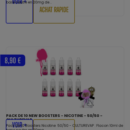
VOIR +
base neutre en 20mg de...
ACHAT RAPIDE
8,90 €
PACK DE 10 NEW BOOSTERS - NICOTINE - 50/50 -
CULTUREVAP
VOIR +
Pack de 10 Boosters Nicotine 50/50 - CULTUREVAP : Flacon 10ml de
base neutre en 20mg...