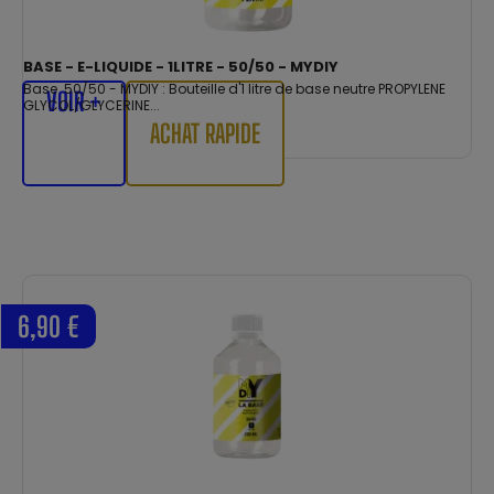
BASE - E-LIQUIDE - 1LITRE - 50/50 - MYDIY
Base 50/50 - MYDIY : Bouteille d'1 litre de base neutre PROPYLENE
VOIR +
GLYCOL/GLYCERINE...
ACHAT RAPIDE
6,90 €