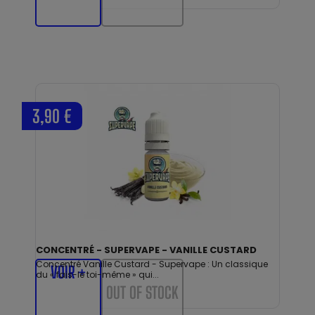
3,90 €
CONCENTRÉ - SUPERVAPE - VANILLE CUSTARD
Concentré Vanille Custard - Supervape : Un classique
VOIR +
du « fais-le toi-même » qui...
OUT OF STOCK