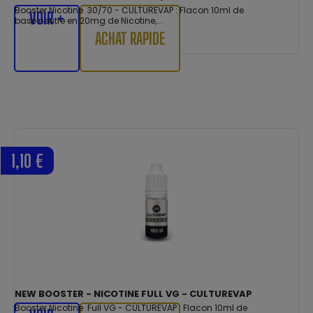
Booster Nicotine 30/70 - CULTUREVAP : Flacon 10ml de
VOIR +
base neutre en 20mg de Nicotine,...
ACHAT RAPIDE
1,10 €
NEW BOOSTER - NICOTINE FULL VG - CULTUREVAP
Booster Nicotine Full VG - CULTUREVAP : Flacon 10ml de