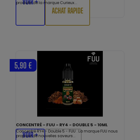
VOIR +
produits de la marque Curieux...
ACHAT RAPIDE
5,90 €
CONCENTRÉ - FUU - RY4 - DOUBLE 5 - 10ML
Concentré RY4 - Double 5 - FUU : La marque FUU nous
VOIR +
propose de nouvelles saveurs...