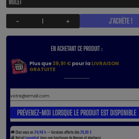
J'ACHÈTE !
-
+
EN ACHETANT CE PRODUIT :
Plus que
39,91 €
pour la
LIVRAISON
GRATUITE
PRÉVENEZ-MOI LORSQUE LE PRODUIT EST DISPONIBLE
🚚
Chez vous en
24/48 h
— livraison offerte dès
29,90 €
🏬
Retrait
immédiat
dans nos boutiques de Rennes et alentours