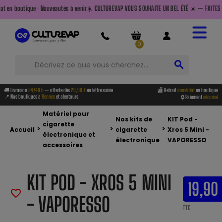
eautés à venir
☀️ CULTUREVAP VOUS SOUHAITE UN BEL ÉTÉ ☀️ — FAITES LE PLEIN AVANT DE PART
0
search
🚚 Livraison
24/48 h
— offerte dès
29,90 €
en lettre suivie
🏬 Retrait
immédiat
en boutique
📍 Nos boutiques à
Rennes
et alentours
🔒 Paiement
sécurisé
Matériel pour
Nos kits de
KIT Pod -
cigarette
>
>
>
Accueil
cigarette
Xros 5 Mini -
électronique et
électronique
VAPORESSO
accessoires
KIT POD - XROS 5 MINI
19,90
favorite_border
- VAPORESSO
TTC