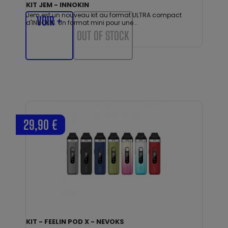
KIT JEM - INNOKIN
Jem est un nouveau kit au format ULTRA compact
VOIR +
d'INNOKIN. Un format mini pour une...
OUT OF STOCK
29,90 €
KIT - FEELIN POD X - NEVOKS