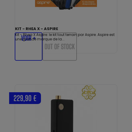
KIT - RHEA X - ASPIRE
Kit - Rhea X Aspire: le kit tout terrain par Aspire. Aspire est
VOIR +
une grande marque de la...
OUT OF STOCK
229,90 €