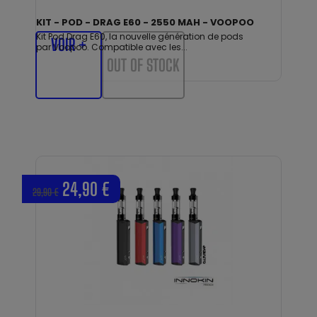
KIT - POD - DRAG E60 - 2550 MAH - VOOPOO
Kit Pod Drag E60, la nouvelle génération de pods
VOIR +
par Voopoo. Compatible avec les...
OUT OF STOCK
24,90 €
29,90 €