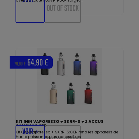
avec sa toute nouvelle Box Target...
OUT OF STOCK
54,90 €
79,90 €
KIT GEN VAPORESSO + SKRR-S + 2 ACCUS
SAMSUNG 25R
VOIR +
Kit Gen Vaporesso + SKRR-S:GEN rend les appareils de
haute puissance plus accessibles...