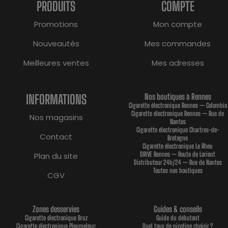
PRODUITS
COMPTE
Promotions
Mon compte
Nouveautés
Mes commandes
Meilleures ventes
Mes adresses
INFORMATIONS
Nos boutiques à Rennes
Cigarette électronique Rennes — Colombia
Cigarette électronique Rennes — Rue de
Nos magasins
Nantes
Cigarette électronique Chartres-de-
Contact
Bretagne
Cigarette électronique Le Rheu
DRIVE Rennes — Route de Lorient
Plan du site
Distributeur 24h/24 — Rue de Nantes
Toutes nos boutiques
CGV
Zones desservies
Guides & conseils
Cigarette électronique Bruz
Guide du débutant
Cigarette électronique Pleumeleuc
Quel taux de nicotine choisir ?