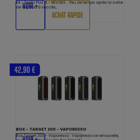
Kit - Feelin Pod X - NEVOKS : Peu de temps après la sortie
VOIR +
de leur Pod à succès,...
ACHAT RAPIDE
42,90 €
BOX - TARGET 200 - VAPORESSO
Box Target 200 - Vaporesso : Vaporesso se renouvelle,
VOIR +