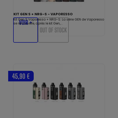
KIT GEN S + NRG-S - VAPORESSO
Kit Gen S Vaporesso + NRG-S: La série GEN de Vaporesso
VOIR +
se renouvelle, après le kit Gen,...
OUT OF STOCK
45,90 €