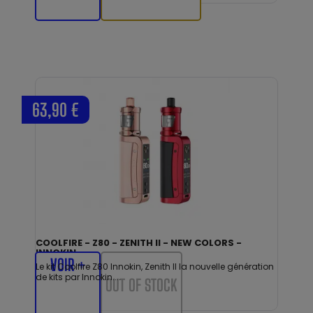
63,90 €
COOLFIRE - Z80 - ZENITH II - NEW COLORS -
INNOKIN
VOIR +
Le kit Coolfire Z80 Innokin, Zenith II la nouvelle génération
de kits par Innokin....
OUT OF STOCK