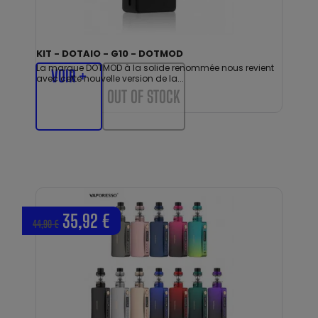
KIT - DOTAIO - G10 - DOTMOD
La marque DOTMOD à la solide renommée nous revient
VOIR +
avec cette nouvelle version de la...
OUT OF STOCK
35,92 €
44,90 €