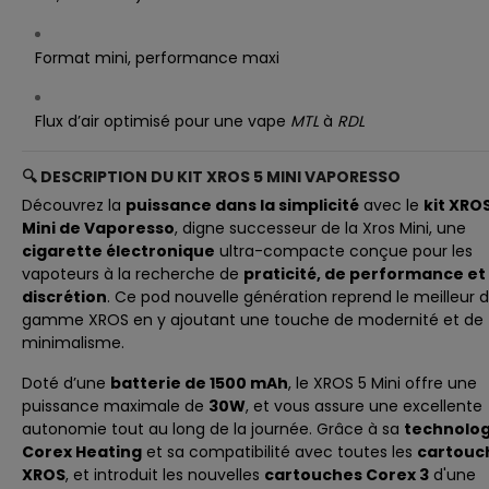
Format mini, performance maxi
Flux d’air optimisé pour une vape
MTL
à
RDL
🔍
DESCRIPTION DU KIT XROS 5 MINI VAPORESSO
Découvrez la
puissance dans la simplicité
avec le
kit XROS
Mini de Vaporesso
, digne successeur de la
Xros Mini
, une
cigarette électronique
ultra-compacte conçue pour les
vapoteurs à la recherche de
praticité, de performance et
discrétion
. Ce pod nouvelle génération reprend le meilleur d
gamme XROS en y ajoutant une touche de modernité et de
minimalisme.
Doté d’une
batterie de 1500 mAh
, le XROS 5 Mini offre une
puissance maximale de
30W
, et vous assure une excellente
autonomie tout au long de la journée. Grâce à sa
technolog
Corex Heating
et sa compatibilité avec toutes les
cartouc
XROS
, et introduit les nouvelles
cartouches Corex 3
d'une