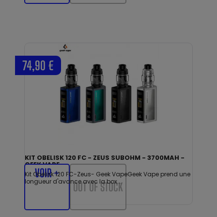
74,90 €
KIT OBELISK 120 FC - ZEUS SUBOHM - 3700MAH -
GEEK VAPE
VOIR +
Kit Obelisk 120 FC-Zeus- Geek VapeGeek Vape prend une
longueur d'avance avec la box...
OUT OF STOCK