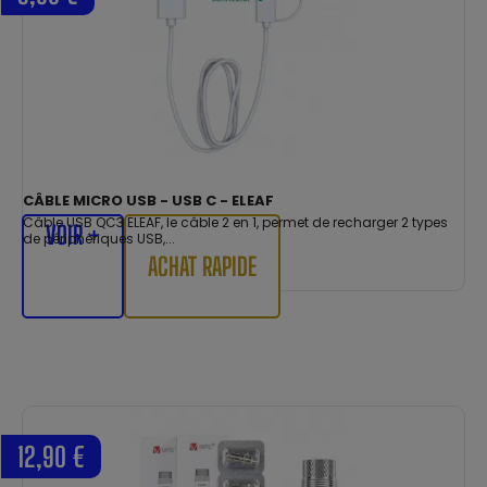
CÂBLE MICRO USB - USB C - ELEAF
Câble USB QC3 ELEAF, le câble 2 en 1, permet de recharger 2 types
VOIR +
de périphériques USB,...
ACHAT RAPIDE
12,90 €