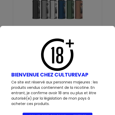
KIT - GEN PT60 - VAPORESSO
Kit Gen PT60 - Vaporesso : La gamme GEN de chez
VOIR +
Vaporesso se décline désormais en...
OUT OF STOCK
BIENVENUE CHEZ CULTUREVAP
Ce site est réservé aux personnes majeures : les
produits vendus contiennent de la nicotine. En
entrant, je confirme avoir 18 ans ou plus et être
autorisé(e) par la législation de mon pays à
64,90 €
acheter ces produits.