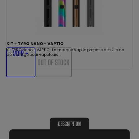
KIT - TYRO NANO - VAPTIO
Kit TYRO Nano - VAPTIO : La marque Vaptio propose des kits de
VOIR +
démarrage pour vapoteurs...
OUT OF STOCK
DESCRIPTION