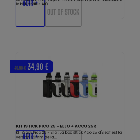
VOIR +
le kit Nautilus AIO...
OUT OF STOCK
34,90 €
49,90 €
KIT ISTICK PICO 25 - ELLO + ACCU 25R
KIT iStick Pico 25 - Ello : La box iStick Pico 25 d'Eleaf est la
VOIR +
version 25mm de la...