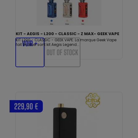
KIT - AEGIS - L200 - CLASSIC - Z MAX- GEEK VAPE
KIT L200 - CLASSIC - GEEK VAPE: La marque Geek Vape
VOIR +
fait évoluer sont kit Aegis Legend...
OUT OF STOCK
229,90 €