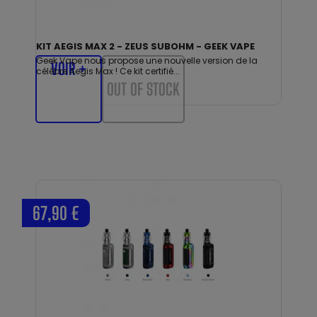
KIT AEGIS MAX 2 - ZEUS SUBOHM - GEEK VAPE
Geek Vape nous propose une nouvelle version de la
VOIR +
célèbre Aegis Max ! Ce kit certifié...
OUT OF STOCK
67,90 €