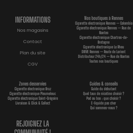
INFORMATIONS
Nos boutiques à Rennes
Cigarette électronique Rennes — Colombia
Cigarette électronique Rennes — Rue de
Nos magasins
Nantes
Cigarette électronique Chartres-de-
Contact
Bretagne
Cigarette électronique Le Rheu
DRIVE Rennes — Route de Lorient
Plan du site
Distributeur 24h/24 — Rue de Nantes
Toutes nos boutiques
CGV
Zones desservies
Guides & conseils
Cigarette électronique Bruz
Guide du débutant
Cigarette électronique Pleumeleuc
Quel taux de nicotine choisir ?
Cigarette électronique Saint-Grégoire
Pod ou box : que choisir ?
Livraison & Click & Collect
E-liquide pas cher
Qui sommes-nous ?
REJOIGNEZ LA
COMMUNAUTÉ !