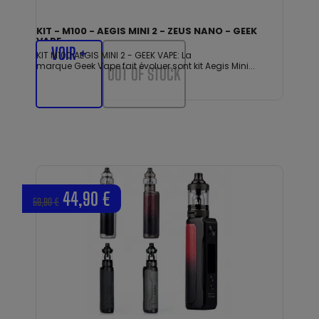
KIT - M100 - AEGIS MINI 2 - ZEUS NANO - GEEK
VAPE
VOIR +
KIT M100 AEGIS MINI 2 - GEEK VAPE: La
marque Geek Vape fait évoluer sont kit Aegis Mini...
OUT OF STOCK
44,90 €
59,90 €