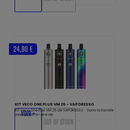
24,90 €
KIT VECO ONE PLUS VM 25 - VAPORESSO
KIT Veco One Plus VM 25 de VAPORESSO : Dans la famille
VOIR +
des kits all-in-one de...
OUT OF STOCK