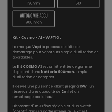
130mm
510
AUTONOMIE ACCU
900 mah
Kit - Cosmo - A1 - VAPTIO :
La marque
Vaptio
propose des kits de
démarrage pour vapoteurs simple d'utilisation et
abordables.
Le
Kit COSMO A1
est un kit entrée de gamme
disposant d'une
batterie 900mah
, simple
d'utilisation et compact.
Il délivre une puissance allant
jusqu'à 15W
, un
réservoir d'une capacité de
2ml
et un
remplissage par le haut.
Disposant d'un Airflow réglable et d'un switch
(on/off) dans sa partie inférieure, le kit est