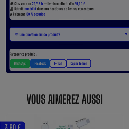
🚚
Chez vous en
24/48 h
— livraison offerte dès
29,90 €
🏬
Retrait
immédiat
dans nos boutiques de Rennes et alentours
🔒
Paiement
100 % sécurisé
▼
💬 Une question sur ce produit ?
Partager ce produit :
WhatsApp
Facebook
E-mail
Copier le lien
VOUS AIMEREZ AUSSI
3,90 €