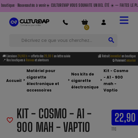
utés à venir
☀️ CULTUREVAP VOUS SOUHAITE UN BEL ÉTÉ ☀️ — FAITES LE PLEIN AVANT DE PARTIR
0
search
🚚 Livraison
24/48 h
— offerte dès
29,90 €
en lettre suivie
🏬 Retrait
immédiat
en boutique
📍 Nos boutiques à
Rennes
et alentours
🔒 Paiement
sécurisé
Matériel pour
Kit - Cosmo
Nos kits de
cigarette
- A1 - 900
>
>
>
Accueil
cigarette
électronique et
mah -
électronique
accessoires
Vaptio
KIT - COSMO - A1 -
22,90
favorite_border
900 MAH - VAPTIO
TTC