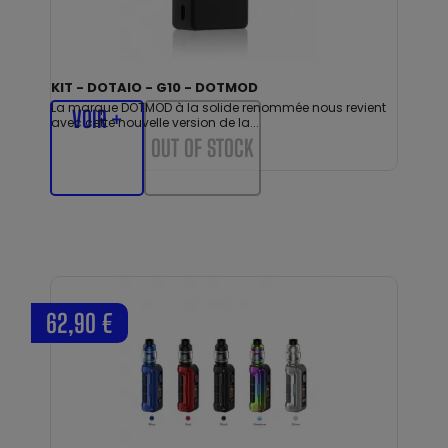
KIT - DOTAIO - G10 - DOTMOD
La marque DOTMOD à la solide renommée nous revient
VOIR +
avec cette nouvelle version de la...
OUT OF STOCK
62,90 €