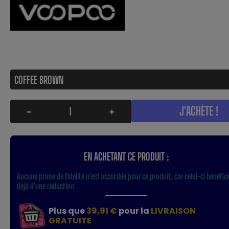
J'ACHÈTE !
-
+
EN ACHETANT CE PRODUIT :
Aucune prime de fidélité n'est accordée pour ce produit, car celui-ci bénéfici
déjà d'une réduction
Plus que
39,91 €
pour la
LIVRAISON
GRATUITE