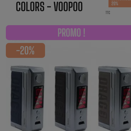
COLORS - VOOPOO
20%
TTC
PROMO !
-20%