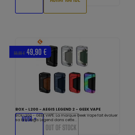
49,90 €
59,90 €
BOX - L200 - AEGIS LEGEND 2 - GEEK VAPE
BOX L200 - GEEK VAPE: La marque Geek Vape fait évoluer
VOIR +
sa box Aegis Legend dans cette...
OUT OF STOCK