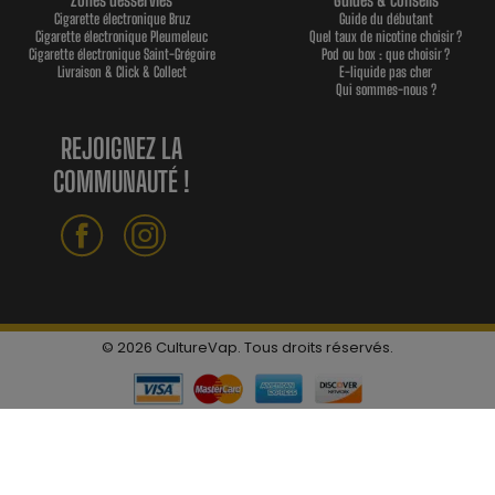
Cigarette électronique Bruz
Guide du débutant
Cigarette électronique Pleumeleuc
Quel taux de nicotine choisir ?
Cigarette électronique Saint-Grégoire
Pod ou box : que choisir ?
Livraison & Click & Collect
E-liquide pas cher
Qui sommes-nous ?
REJOIGNEZ LA
COMMUNAUTÉ !
© 2026 CultureVap. Tous droits réservés.