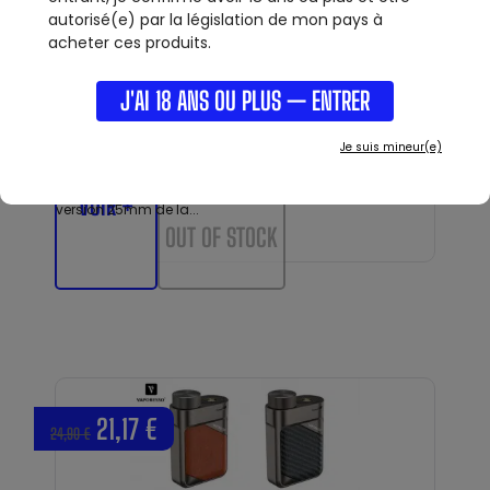
autorisé(e) par la législation de mon pays à
acheter ces produits.
J'AI 18 ANS OU PLUS — ENTRER
Je suis mineur(e)
KIT ISTICK PICO 25 - ELLO + ACCU 25R
KIT iStick Pico 25 - Ello : La box iStick Pico 25 d'Eleaf est la
VOIR +
version 25mm de la...
OUT OF STOCK
21,17 €
24,90 €