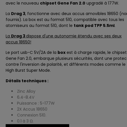
avec le nouveau
chipset Gene Fan 2.0
upgradé à 177W.
La
Drag 3
, fonctionne avec deux accus amovibles 18650 (no
fournis). La box est au format 510, compatible avec tous les
atomiseurs au format 510, dont le
tank pod TPP 5.5ml
.
La
Drag 3
dispose d'une autonomie étendu avec ses deux
accus 18650!
Le port usb-C 5V/2A de la
box
est à charge rapide, le chipset
Gene Fan 2.0, embarque plusieurs sécurités, dont une protec
contre l'inversion de polarité, et différents modes comme le
High Burst Super Mode.
Détails techniques :
Zinc Alloy
6.4-8.4V
Puissance : 5-177W
2X Accus 18650
Connexion 510.
0.1 à 3 Ω.