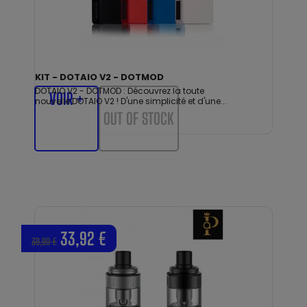
KIT - DOTAIO V2 - DOTMOD
DOTAIO V2 - DOTMOD : Découvrez la toute
VOIR +
nouvelle DOTAIO V2 ! D'une simplicité et d'une...
OUT OF STOCK
33,92 €
39,90 €