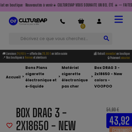
utés à venir
☀️ CULTUREVAP VOUS SOUHAITE UN BEL ÉTÉ ☀️ — FAITES LE PLEIN AVANT DE PARTIR
0
search
🚚 Livraison
24/48 h
— offerte dès
29,90 €
en lettre suivie
🏬 Retrait
immédiat
en boutique
📍 Nos boutiques à
Rennes
et alentours
🔒 Paiement
sécurisé
Bons Plans
Matériel
Box DRAG 3 -
cigarette
cigarette
2x18650 - New
>
>
>
Accueil
électronique et
électronique
colors -
e-liquide
pas cher
VOOPOO
BOX DRAG 3 -
54,90 €
43,92
2X18650 - NEW
favorite_border
ÉCONOMISEZ