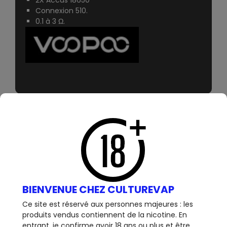
2X Accus 18650
Connexion 510.
0.1 à 3 Ω.
12 AUTRES PRODUITS DANS LA
MÊME CATÉGORIE :
BIENVENUE CHEZ CULTUREVAP
Ce site est réservé aux personnes majeures : les
34,90 €
49,90 €
produits vendus contiennent de la nicotine. En
entrant, je confirme avoir 18 ans ou plus et être