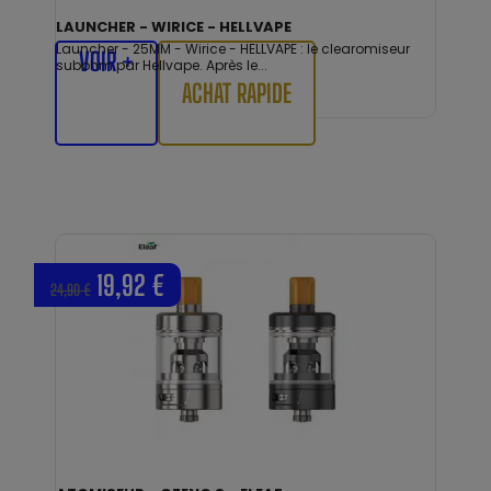
LAUNCHER - WIRICE - HELLVAPE
Launcher - 25MM - Wirice - HELLVAPE : le clearomiseur
VOIR +
subohm par Hellvape. Après le...
ACHAT RAPIDE
19,92 €
24,90 €