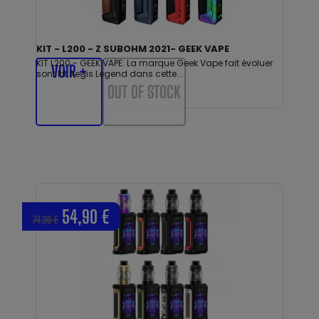
KIT - L200 - Z SUBOHM 2021- GEEK VAPE
KIT L200 - GEEK VAPE: La marque Geek Vape fait évoluer
VOIR +
sont kit Aegis Legend dans cette...
OUT OF STOCK
54,90 €
74,90 €