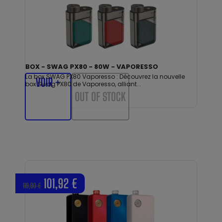
BOX - SWAG PX80 - 80W - VAPORESSO
La box SWAG PX80 Vaporesso : Découvrez la nouvelle
VOIR +
box Swag PX80 de Vaporesso, alliant...
OUT OF STOCK
101,92 €
119,90 €