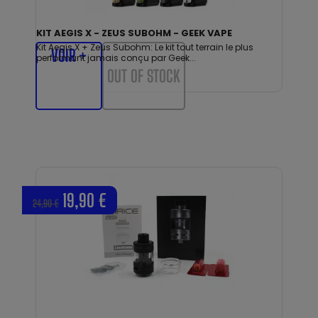
KIT AEGIS X - ZEUS SUBOHM - GEEK VAPE
Kit Aegis X + Zeus Subohm: Le kit tout terrain le plus
VOIR +
performant jamais conçu par Geek...
OUT OF STOCK
19,90 €
24,90 €