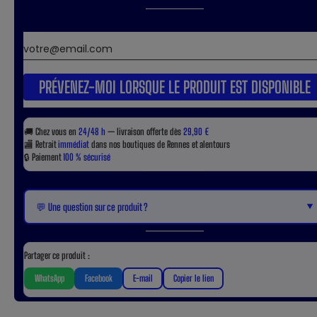
PRÉVENEZ-MOI LORSQUE LE PRODUIT EST DISPONIBLE
🚚
Chez vous en
24/48 h
— livraison offerte dès
29,90 €
🏬
Retrait
immédiat
dans nos boutiques de Rennes et alentours
🔒
Paiement
100 % sécurisé
▼
💬 Une question sur ce produit ?
Partager ce produit :
WhatsApp
Facebook
E-mail
Copier le lien