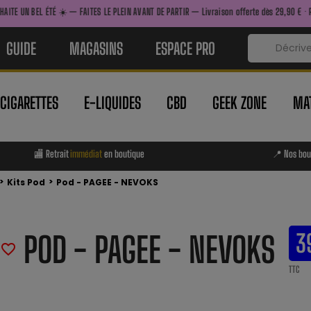
 FAITES LE PLEIN AVANT DE PARTIR — Livraison offerte dès 29,90 € · Retrait immédiat en b
GUIDE
MAGASINS
ESPACE PRO
-CIGARETTES
E-LIQUIDES
CBD
GEEK ZONE
MAT
🏬 Retrait
immédiat
en boutique
📍 Nos bou
>
>
Kits Pod
Pod - PAGEE - NEVOKS
POD - PAGEE - NEVOKS
3
favorite_border
TTC