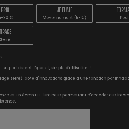
PRIX
JE FUME
FORMA
5-30 €
Moyennement (5-10)
Pod
TIRAGE
Serré
S.
 pod discret, léger et, simple d'utilisation !
irage serré) doté d'innovations grâce à une fonction par inhala
50mAh et un écran LED lumineux permettant d'accéder aux info
sistance.