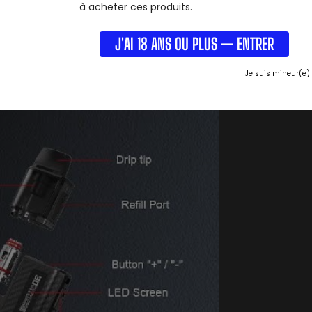
à acheter ces produits.
J'AI 18 ANS OU PLUS — ENTRER
Je suis mineur(e)