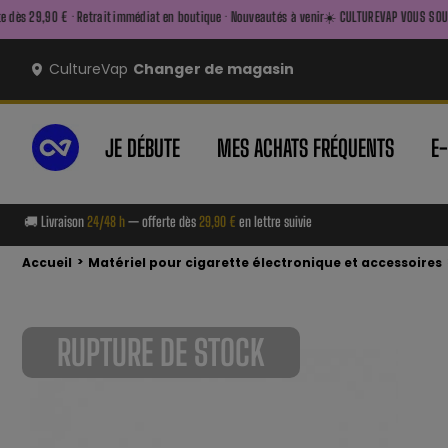
it immédiat en boutique · Nouveautés à venir
☀️ CULTUREVAP VOUS SOUHAITE UN BEL ÉTÉ ☀️ —
CultureVap
Changer de magasin
JE DÉBUTE
MES ACHATS FRÉQUENTS
E
🚚 Livraison
24/48 h
— offerte dès
29,90 €
en lettre suivie
>
Accueil
Matériel pour cigarette électronique et accessoires
RUPTURE DE STOCK