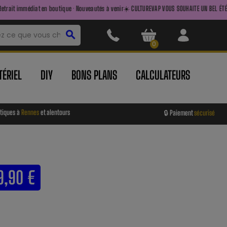
outique · Nouveautés à venir
☀️ CULTUREVAP VOUS SOUHAITE UN BEL ÉTÉ ☀️ — FAITES LE PLEIN
search
0
ÉRIEL
DIY
BONS PLANS
CALCULATEURS
tiques à
Rennes
et alentours
🔒 Paiement
sécurisé
9,90 €