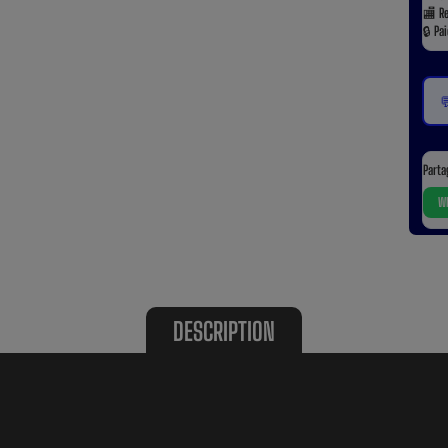
🏬
R
🔒
Pa

Parta
Wh
DESCRIPTION