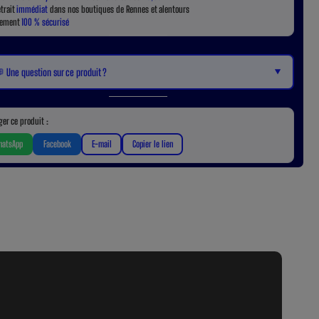
etrait
immédiat
dans nos boutiques de Rennes et alentours
iement
100 % sécurisé
▼
 Une question sur ce produit ?
ger ce produit :
atsApp
Facebook
E-mail
Copier le lien