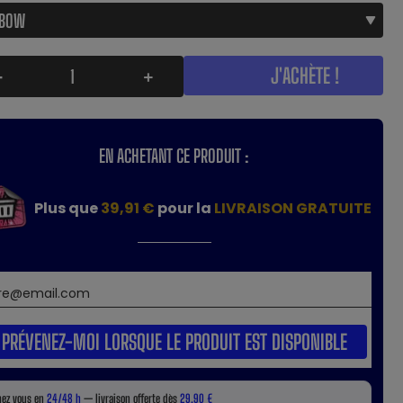
J'ACHÈTE !
-
+
EN ACHETANT CE PRODUIT :
Plus que
39,91 €
pour la
LIVRAISON GRATUITE
PRÉVENEZ-MOI LORSQUE LE PRODUIT EST DISPONIBLE
hez vous en
24/48 h
— livraison offerte dès
29,90 €