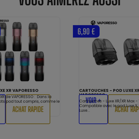
6,90 €
UXE XR VAPORESSO
CARTOUCHES - POD LUXE XR
VAPORESSO
e XR de VAPORESSO : Dans la
VOIR +
Cartouches - Luxe XR/XR Max -
kits pod tout compris, comme le
Compatible avec le pod Luxe X, 
ACHAT RAPIDE
ACHAT RAP
Luxe...