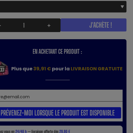
J'ACHÈTE !
-
+
EN ACHETANT CE PRODUIT :
Plus que
39,91 €
pour la
LIVRAISON GRATUITE
PRÉVENEZ-MOI LORSQUE LE PRODUIT EST DISPONIBLE
hez vous en
24/48 h
— livraison offerte dès
29,90 €