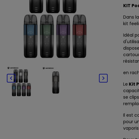
KIT Po
Dans la
kit
feel
Idéal p
d'utili
dispose
cartouc
résist
en rac


Le
Kit 
capacit
se clip
rempl
Il est
pour un
vapori