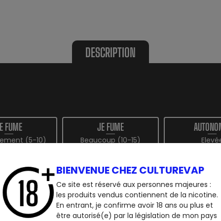
DESCRIPTION
E FUME
JE FUME
AUTONO
ement (5-10)
Beaucoup (10-15)
Elevé
TIRAGE
BIENVENUE CHEZ CULTUREVAP
Aerien
Ce site est réservé aux personnes majeures :
les produits vendus contiennent de la nicotine.
En entrant, je confirme avoir 18 ans ou plus et
être autorisé(e) par la législation de mon pays