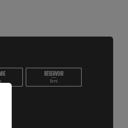
MIE
RÉSERVOIR
e
5ml