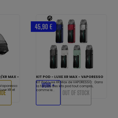
45,90 €
/XR MAX -
KIT POD - LUXE XR MAX - VAPORESSO
KIT Pod Luxe XR Max de VAPORESSO : Dans
VOIR +
 Vaporesso:
la famille des kits pod tout compris,
Luxe XR et
comme le...
IDE
OUT OF STOCK