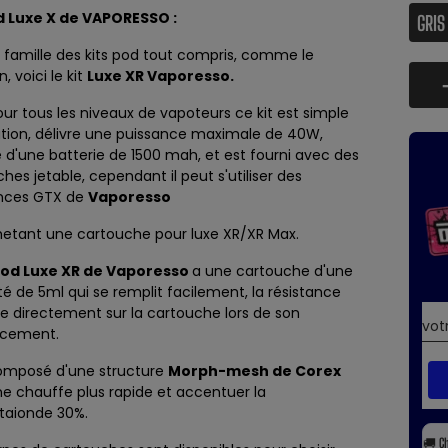
d Luxe X de VAPORESSO :
 famille des kits pod tout compris, comme le
in
, voici le kit
Luxe XR Vaporesso.
our tous les niveaux de vapoteurs ce kit est simple
sation, délivre une puissance maximale de 40W,
 d'une batterie de 1500 mah, et est fourni avec des
hes jetable, cependant il peut s'utiliser des
ances
GTX de
Vaporesso
hetant une
cartouche pour luxe XR/XR Max.
Pod Luxe XR de Vaporesso
a une cartouche d'une
é de 5ml qui se remplit facilement, la résistance
se directement sur la cartouche lors de son
acement.
 composé d'une structure
Morph-mesh de Corex
e chauffe plus rapide et accentuer la
staionde 30%.
🚚
C