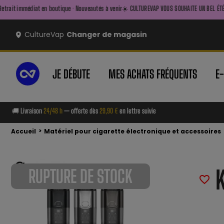
 boutique · Nouveautés à venir
☀️ CULTUREVAP VOUS SOUHAITE UN BEL ÉTÉ ☀️ — FAITES LE PLE
CultureVap
Changer de magasin
JE DÉBUTE
MES ACHATS FRÉQUENTS
E
🚚 Livraison
24/48 h
— offerte dès
29,90 €
en lettre suivie
>
Accueil
Matériel pour cigarette électronique et accessoires
RUPTURE DE STOCK
favorite_border