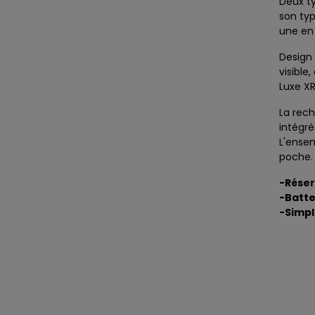
Deux ty
son typ
une en
Design 
visible
Luxe XR
La rec
intégr
L'ense
poche.
-Réser
-Batte
-Simpli