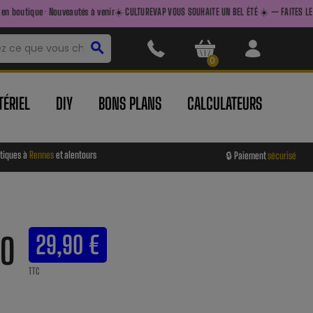
eautés à venir
☀️ CULTUREVAP VOUS SOUHAITE UN BEL ÉTÉ ☀️ — FAITES LE PLEIN AVANT DE PART
search
0
ÉRIEL
DIY
BONS PLANS
CALCULATEURS
tiques à
Rennes
et alentours
🔒 Paiement
sécurisé
SO
29,90 €
TTC