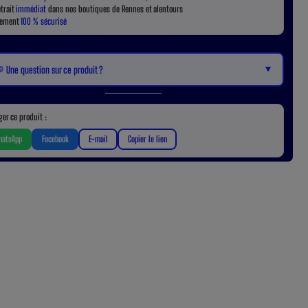
etrait
immédiat
dans nos boutiques de Rennes et alentours
iement
100 % sécurisé
▼
 Une question sur ce produit ?
ger ce produit :
atsApp
Facebook
E-mail
Copier le lien