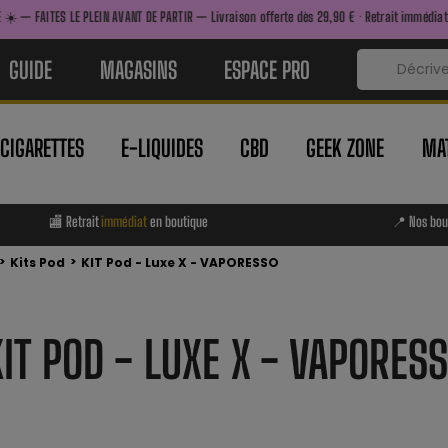
IN AVANT DE PARTIR — Livraison offerte dès 29,90 € · Retrait immédiat en boutique · Nouv
GUIDE
MAGASINS
ESPACE PRO
-CIGARETTES
E-LIQUIDES
CBD
GEEK ZONE
MAT
🏬 Retrait
immédiat
en boutique
📍 Nos bou
>
>
Kits Pod
KIT Pod - Luxe X - VAPORESSO
KIT POD - LUXE X - VAPORES