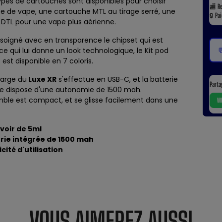
pes de cartouches sont disponibles pour choisir
🏬
R
e de vape, une cartouche MTL au tirage serré, une
🔒
Pa
 DTL pour une vape plus aérienne.
soigné avec en transparence le chipset qui est
, ce qui lui donne un look technologique, le Kit pod

 est disponible en 7 coloris.
harge du
Luxe XR
s'effectue en USB-C, et la batterie
Parta
ée dispose d'une autonomie de 1500 mah.
mble est compact, et se glisse facilement dans une
Wh
voir de 5ml
rie intégrée de 1500 mah
cité d'utilisation
VOUS AIMEREZ AUSSI