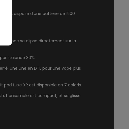
de 40W, dispose d'une batterie de 1500
resso
ésistance se clipse directement sur la
poristaionde 30%.
serré, une une en DTL pour une vape plus
t pod Luxe XR est disponible en 7 coloris.
h. L'ensemble est compact, et se glisse