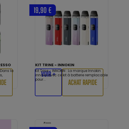
19,90 €
ORESSO
KIT TRINE - INNOKIN
 Dans la
Kit Trine - INNOKIN : La marque Innokin
VOIR +
s,
innove avec ce kit à batterie remplacable
pour...
IDE
ACHAT RAPIDE