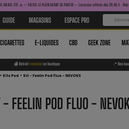
 FAITES LE PLEIN AVANT DE PARTIR — Livraison offerte dès 29,90 € · Retrait immédiat en 
GUIDE
MAGASINS
ESPACE PRO
-CIGARETTES
E-LIQUIDES
CBD
GEEK ZONE
MAT
🏬 Retrait
immédiat
en boutique
📍 Nos bou
>
>
Kits Pod
Kit - Feelin Pod Fluo - NEVOKS
T - FEELIN POD FLUO - NEVO