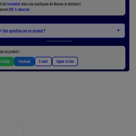
etrait
immédiat
dans nos boutiques de Rennes et alentours
iement
100 % sécurisé
▼
 Une question sur ce produit ?
ger ce produit :
atsApp
Facebook
E-mail
Copier le lien