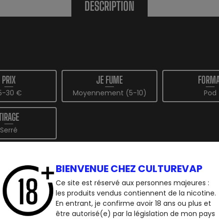
DESCRIPTION
PRIX
JE FUME
FORMA
5-30 €
Moyennement (5-10)
Pod
TIRAGE
Serré
KS
, édition limitée fluo en vert et, orange fluo pétant !
BIENVENUE CHEZ CULTUREVAP
Pod façon "pen-style". Sobre et élégant, le kit
Feelin Pod
est un
Ce site est réservé aux personnes majeures :
rs débutants. Sa taille et son poids (42g) offrent cependant 
les produits vendus contiennent de la nicotine.
En entrant, je confirme avoir 18 ans ou plus et
être autorisé(e) par la législation de mon pays