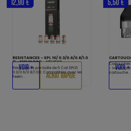
12,90 €
5,50 €
RESISTANCES - SPL 10/ 0.3/0.6/0.8/1.0
CARTOUCHE
Ω - FEELIN POD - NEVOKS
Cartouches 
VOIR +
VOIR +
Résistances par boîte de 5 Coil SPL10
- Vendu par 
0.3/0.6/0.8/1.0Ω: Compatibles avec les
cartouche...
ACHAT RAPIDE
Feelin...