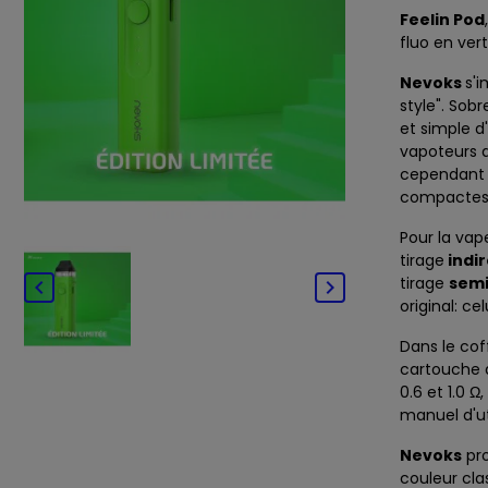
Feelin Pod
fluo en vert
Nevoks
s'
style". Sobr
et simple d
vapoteurs d
cependant 
compactes
Pour la vap
tirage
indir
tirage
semi


original: ce
Dans le coff
cartouche 
0.6 et 1.0 
manuel d'uti
Nevoks
pro
couleur
cla