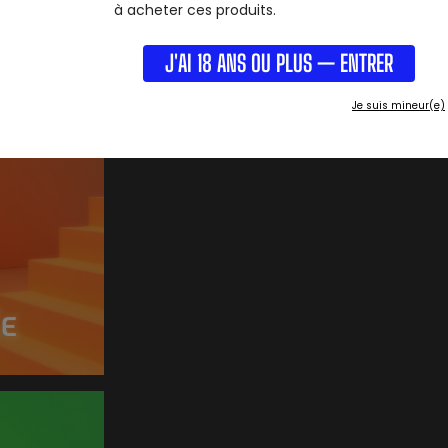
à acheter ces produits.
J'AI 18 ANS OU PLUS — ENTRER
Je suis mineur(e)