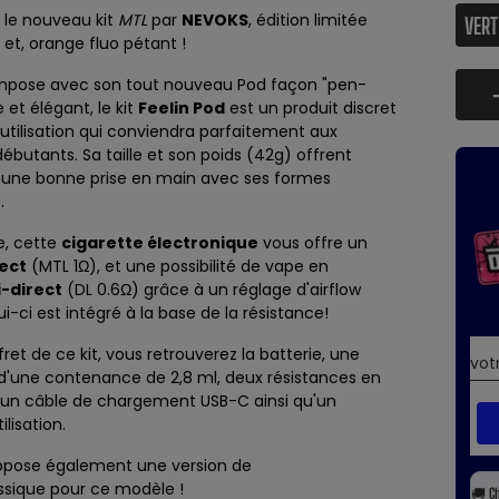
, le nouveau kit
MTL
par
NEVOKS
, édition limitée
 et, orange fluo pétant !
impose avec son tout nouveau Pod façon "pen-
e et élégant, le kit
Feelin Pod
est un produit discret
'utilisation qui conviendra parfaitement aux
ébutants. Sa taille et son poids (42g) offrent
une bonne prise en main avec ses formes
.
e, cette
cigarette électronique
vous offre un
ect
(MTL 1Ω), et une possibilité de vape en
-direct
(DL 0.6Ω) grâce à un réglage d'airflow
lui-ci est intégré à la base de la résistance!
ret de ce kit, vous retrouverez la batterie, une
d'une contenance de 2,8 ml, deux résistances en
Ω, un câble de chargement USB-C ainsi qu'un
lisation.
pose également une version de
ssique
pour ce modèle !
🚚
C