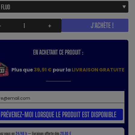
J'ACHÈTE !
-
+
EN ACHETANT CE PRODUIT :
Plus que
39,91 €
pour la
LIVRAISON GRATUITE
PRÉVENEZ-MOI LORSQUE LE PRODUIT EST DISPONIBLE
hez vous en
24/48 h
— livraison offerte dès
29,90 €