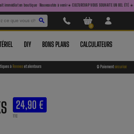
boutique · Nouveautés à venir
☀️ CULTUREVAP VOUS SOUHAITE UN BEL ÉTÉ ☀️ — FAITES LE PLEIN
search
0
ÉRIEL
DIY
BONS PLANS
CALCULATEURS
tiques à
Rennes
et alentours
🔒 Paiement
sécurisé
KS
24,90 €
TTC