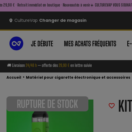
it immédiat en boutique · Nouveautés à venir
☀️ CULTUREVAP VOUS SOUHAITE UN BEL ÉTÉ ☀️ —
CultureVap
Changer de magasin
JE DÉBUTE
MES ACHATS FRÉQUENTS
E
🚚 Livraison
24/48 h
— offerte dès
29,90 €
en lettre suivie
>
Accueil
Matériel pour cigarette électronique et accessoires
KI
RUPTURE DE STOCK
favorite_border