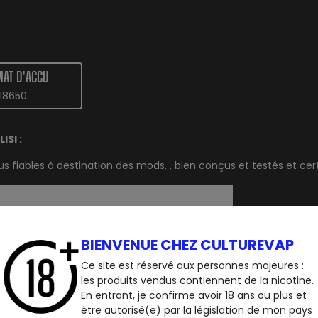
AT D'ACCU
18650
ISI :
us
fiables à destination des
mods
, , bien conçus et testés et cert
BIENVENUE CHEZ CULTUREVAP
Ce site est réservé aux personnes majeures :
les produits vendus contiennent de la nicotine.
En entrant, je confirme avoir 18 ans ou plus et
être autorisé(e) par la législation de mon pays