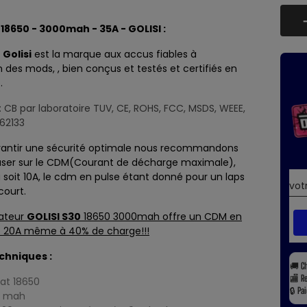
18650 - 3000mah - 35A - GOLISI :
e
Golisi
est la marque aux
accus
fiables à
n des
mods
, , bien conçus et testés et certifiés en
.
s: CB par laboratoire TUV, CE, ROHS, FCC, MSDS, WEEE,
C62133
arantir une sécurité optimale nous recommandons
aser sur le CDM(Courant de décharge maximale),
 soit 10A, le cdm en pulse étant donné pour un laps
court.
ateur
GOLISI S30
18650 3000mah offre un CDM en
e 20A même à 40% de charge!!!
echniques :
🚚
C
🏬
R
at 18650
🔒
Pa
0 mah