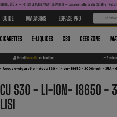
ITES LE PLEIN AVANT DE PARTIR — Livraison offerte dès 29,90 € · Retrait immédiat en bout
GUIDE
MAGASINS
ESPACE PRO
-CIGARETTES
E-LIQUIDES
CBD
GEEK ZONE
MAT
🏬 Retrait
immédiat
en boutique
📍 Nos bou
>
>
Accus e-cigarette
Accu S30 - li-ion- 18650 - 3000mah - 35A - 
CU S30 - LI-ION- 18650 -
LISI