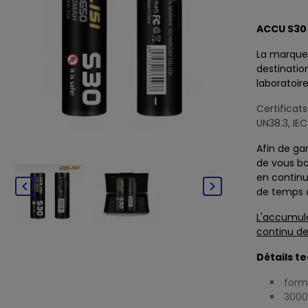
ACCU S30 
La marqu
destinatio
laboratoire
Certificat
UN38.3, IE
Afin de g
de vous b
en continu


de temps 
L'accumul
continu d
Détails t
form
300