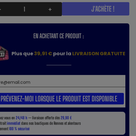
J'ACHÈTE !
-
+
EN ACHETANT CE PRODUIT :
Plus que
39,91 €
pour la
LIVRAISON GRATUITE
PRÉVENEZ-MOI LORSQUE LE PRODUIT EST DISPONIBLE
hez vous en
24/48 h
— livraison offerte dès
29,90 €
etrait
immédiat
dans nos boutiques de Rennes et alentours
iement
100 % sécurisé