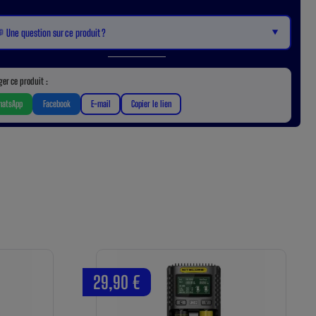
▼
 Une question sur ce produit ?
ger ce produit :
atsApp
Facebook
E-mail
Copier le lien
29,90 €