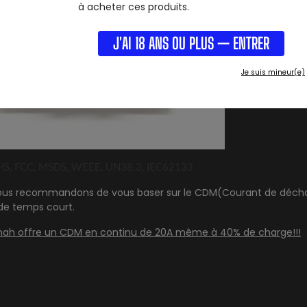
à acheter ces produits.
J'AI 18 ANS OU PLUS — ENTRER
Je suis mineur(e)
 ROHS, FCC, MSDS, WEEE, UN38.3, IEC62133
 nous recommandons de vous baser sur le CDM(Courant de déchar
de temps court.
ah offre un CDM en continu de 20A même à 40% de charge!!!