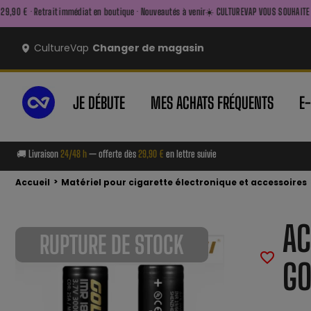
immédiat en boutique · Nouveautés à venir
☀️ CULTUREVAP VOUS SOUHAITE UN BEL ÉTÉ ☀️ — FA
CultureVap
Changer de magasin
JE DÉBUTE
MES ACHATS FRÉQUENTS
E
🚚 Livraison
24/48 h
— offerte dès
29,90 €
en lettre suivie
>
Accueil
Matériel pour cigarette électronique et accessoires
AC
RUPTURE DE STOCK
favorite_border
GO