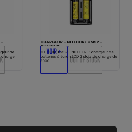
 -
CHARGEUR - NITECORE UMS2 -
NITECORE
VOIR +
rgeur de
NITECORE UMS2 - NITECORE : chargeur de
de charge
batteries à écran LCD, 2 slots de charge de
CK
OUT OF STOCK
3000...