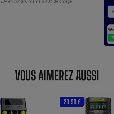
20A en continu même à 40% de charge

Parta
Wh
VOUS AIMEREZ AUSSI
29,90 €