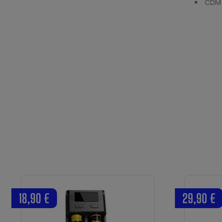
CDM 
18,90 €
29,90 €