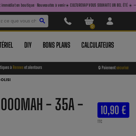
ique · Nouveautés à venir
☀️ CULTUREVAP VOUS SOUHAITE UN BEL ÉTÉ ☀️ — FAITES LE PLEIN AV
search
0
ÉRIEL
DIY
BONS PLANS
CALCULATEURS
tiques à
Rennes
et alentours
🔒 Paiement
sécurisé
GOLISI
 3000MAH - 35A -
10,90 €
TTC