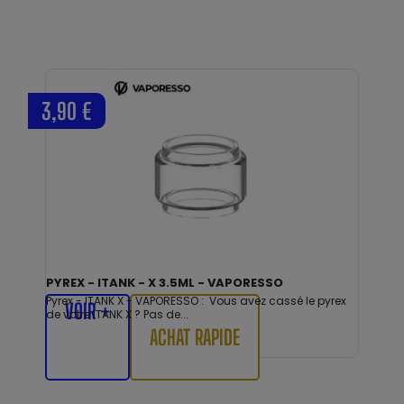
3,90 €
PYREX - ITANK - X 3.5ML - VAPORESSO
Pyrex - ITANK X - VAPORESSO : Vous avez cassé le pyrex
VOIR +
de votre ITANK X ? Pas de...
ACHAT RAPIDE