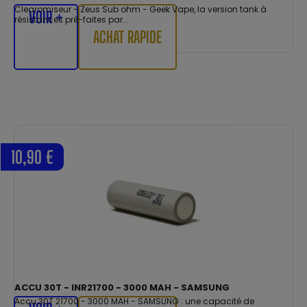
Clearomiseur - Zeus Sub ohm - Geek Vape, la version tank à
VOIR +
résistances pré-faites par...
ACHAT RAPIDE
10,90 €
ACCU 30T - INR21700 - 3000 MAH - SAMSUNG
Accu 30T 21700 - 3000 MAH - SAMSUNG : une capacité de