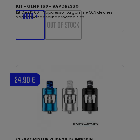
KIT - GEN PT60 - VAPORESSO
Kit Gen PT60 - Vaporesso : La gamme GEN de chez
VOIR +
Vaporesso se décline désormais en...
OUT OF STOCK
24,90 €
CLEAROMISEUR ZLIDE 24 DE INNOKIN