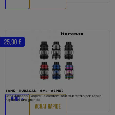
25,90 €
TANK - HURACAN - 6ML - ASPIRE
Tank Huracan - Aspire : le clearomiseur tout terrain par Aspire.
VOIR +
Aspire est une grande...
ACHAT RAPIDE