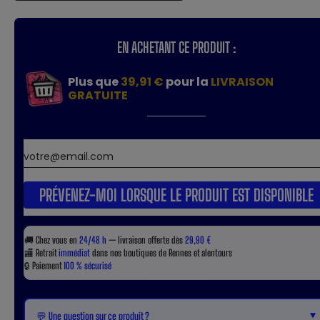
EN ACHETANT CE PRODUIT :
Plus que
39,91 €
pour la
LIVRAISON
GRATUITE
PRÉVENEZ-MOI LORSQUE LE PRODUIT EST DISPONIBLE
🚚
Chez vous en
24/48 h
— livraison offerte dès
29,90 €
🏬
Retrait
immédiat
dans nos boutiques de Rennes et alentours
🔒
Paiement
100 % sécurisé
▼
💬 Une question sur ce produit ?