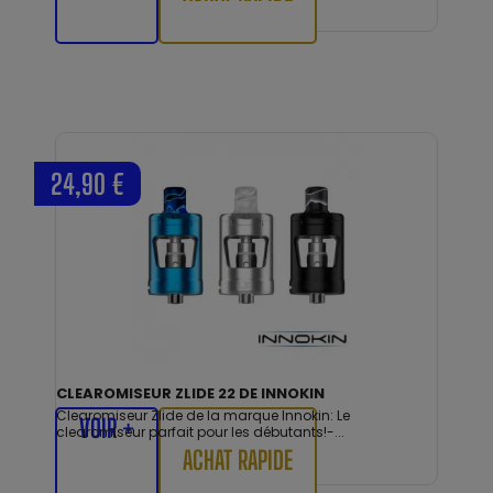
24,90 €
CLEAROMISEUR ZLIDE 22 DE INNOKIN
Clearomiseur Zlide de la marque Innokin: Le
VOIR +
clearomiseur parfait pour les débutants!-...
ACHAT RAPIDE