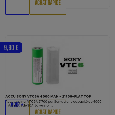
ACHAT RAPIDE
9,90 €
ACCU SONY VTC6A 4000 MAH - 21700-FLAT TOP
Accu original VTC6A 21700 par Sony, a une capacité de 4000
VOIR +
mAh, cdm de 30A. La version...
ACHAT RAPIDE