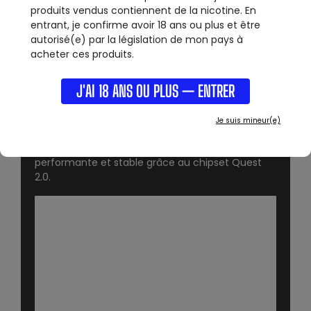
produits vendus contiennent de la nicotine. En
PUISSANCE
CONNEXION
entrant, je confirme avoir 18 ans ou plus et être
1 - 100 W
510
autorisé(e) par la législation de mon pays à
acheter ces produits.
BOX - Thelema Solo 100W - LOST VAPE :
J'AI 18 ANS OU PLUS — ENTRER
La marque
LOST VAPE
nous dévoile aujourd'hui la
petite soeur de la grande
Thelema
Je suis mineur(e)
Quest
maintenant en simple accu, La
Thelema
solo
! Une box au style inimitable, compacte,
performante et stable grâce au chipset Quest
2.0.