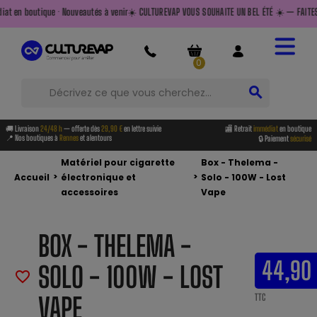
autés à venir
☀️ CULTUREVAP VOUS SOUHAITE UN BEL ÉTÉ ☀️ — FAITES LE PLEIN AVANT DE PARTI
0
search
🚚 Livraison
24/48 h
— offerte dès
29,90 €
en lettre suivie
🏬 Retrait
immédiat
en boutique
📍 Nos boutiques à
Rennes
et alentours
🔒 Paiement
sécurisé
Matériel pour cigarette
Box - Thelema -
>
>
Accueil
électronique et
Solo - 100W - Lost
accessoires
Vape
BOX - THELEMA -
44,90
SOLO - 100W - LOST
favorite_border
VAPE
TTC