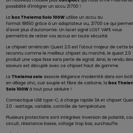
Un nouveau modèle plus
compact
qui nous offre maintenan
possibilité d'intégrer un accu
21700
!
La
box Thelema Solo 100W
utilise un accu au
format
18650
grâce à un adaptateur ou,
21700
ce qui perme
d'avoir plus d'autonomie. Un lacet signé
LOST VAPE
vous
permettra de retirer vos accus en toute sécurité.
Le chipset américain Quest 2.0 est l'atout majeur de cette b
reconnu comme le meilleur chipset du marché, le quest 2.0
produit une vape lisse sans perte de signal. Ainsi, le rendu des
saveurs est décuplé avec ce chipset haut de gamme.
La
Thelema solo
associe élégance modernité dans son boît
en alliage zinc, cuir souple et fibre de carbone, la
box Thele
Solo 100W
à tout pour séduire !
Connectique USB type-C, à charge rapide 3A et chipset Que
2.0 : wattage, variable, contrôle de température.
Plusieurs protections sont intégrées: inversion de polarité, co
circuit, résistance basse, voltage trop bas, surchauffe.