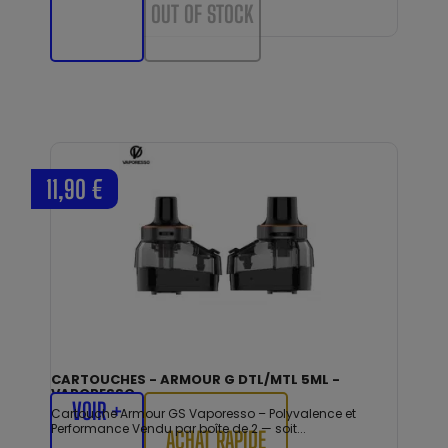
OUT OF STOCK
11,90 €
CARTOUCHES - ARMOUR G DTL/MTL 5ML -
VAPORESSO
VOIR +
Cartouche Armour GS Vaporesso – Polyvalence et
Performance Vendu par boîte de 2 — soit...
ACHAT RAPIDE