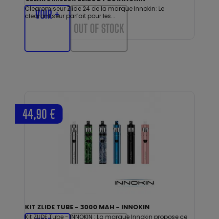
Clearomiseur Zlide 24 de la marque Innokin: Le
VOIR +
clearomiseur parfait pour les...
OUT OF STOCK
44,90 €
KIT ZLIDE TUBE - 3000 MAH - INNOKIN
Kit ZLIDE Tube - INNOKIN : La marque Innokin propose ce