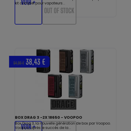
VOIR +
kit complet pour vapoteurs...
OUT OF STOCK
38,43 €
54,90 €
BOX DRAG 3 -2X 18650 - VOOPOO
Box Drag 3, la nouvelle génération de box par Voopoo.
VOIR +
Voopoo, après le succès de la...