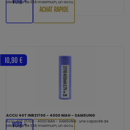
VOIR +
décharge de 35A maximum, un accu...
ACHAT RAPIDE
10,90 €
ACCU 40T INR21700 - 4000 MAH - SAMSUNG
Accu 40T 21700 - 4000 MAH - SAMSUNG : une capacité de
VOIR +
décharge de 30A maximum, un accu...