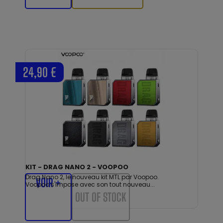
24,90 €
KIT - DRAG NANO 2 - VOOPOO
Drag Nano 2, le nouveau kit MTL par Voopoo.
VOIR +
Voopoo s'impose avec son tout nouveau...
OUT OF STOCK