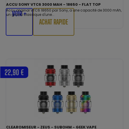
ACCU SONY VTC6 3000 MAH - 18650 - FLAT TOP
Accu original VTC6 18650 par Sony, a une capacité de 3000 mAh,
VOIR +
un grand classique d'une...
ACHAT RAPIDE
22,90 €
CLEAROMISEUR - ZEUS - SUBOHM - GEEK VAPE