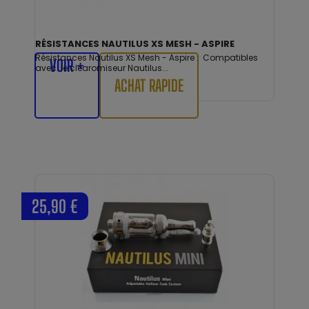
RÉSISTANCES NAUTILUS XS MESH - ASPIRE
Résistances Nautilus XS Mesh - Aspire : Compatibles
VOIR +
avec: le clearomiseur Nautilus...
ACHAT RAPIDE
25,90 €