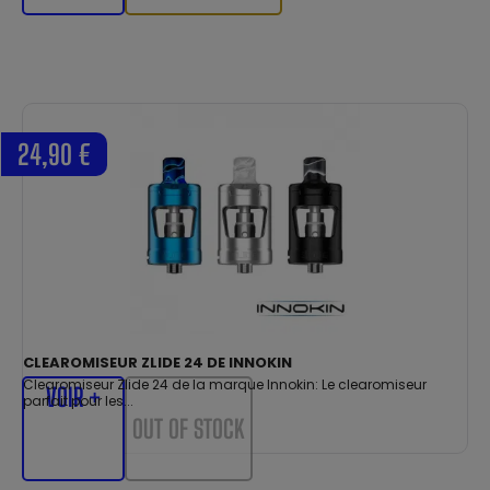
24,90 €
CLEAROMISEUR ZLIDE 24 DE INNOKIN
Clearomiseur Zlide 24 de la marque Innokin: Le clearomiseur
VOIR +
parfait pour les...
OUT OF STOCK