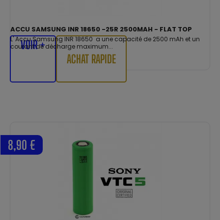
ACCU SAMSUNG INR 18650 -25R 2500MAH - FLAT TOP
L' Accu Samsung INR 18650 a une capacité de 2500 mAh et un
VOIR +
courant de décharge maximum...
ACHAT RAPIDE
8,90 €