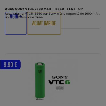
ACCU SONY VTC5 2600 MAH - 18650 - FLAT TOP
Accu original VTC5 18650 par Sony, a une capacité de 2600 mAh,
VOIR +
un grand classique d'une...
ACHAT RAPIDE
9,90 €