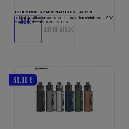
CLEAROMISEUR MINI NAUTILUS - ASPIRE
Le Mini Nautilus embarque les nouvelles résistances BDC
VOIR +
d'Apsire (Bottom Dual Coil), un...
OUT OF STOCK
39,90 €