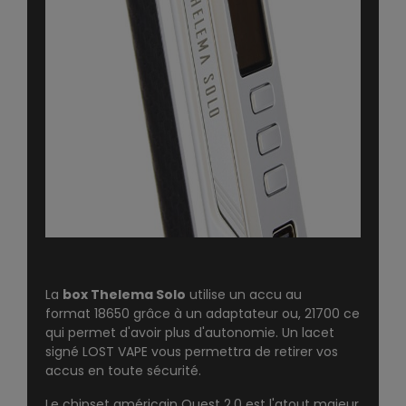
La
box Thelema Solo
utilise un accu au
format
18650
grâce à un adaptateur ou,
21700
ce
qui permet d'avoir plus d'autonomie. Un lacet
signé
LOST VAPE
vous permettra de retirer vos
accus en toute sécurité.
Le chipset américain Quest 2.0 est l'atout majeur