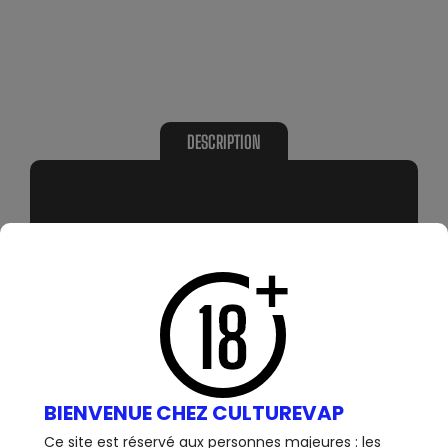
DESCRIPTION
MARQUE
FORMAT
Lost Vape
Box
AUTONOMIE
TYPE DE MATÉRIEL
Elevée
Box seule
BATTERIE
BATTERIE
BIENVENUE CHEZ CULTUREVAP
1 X 18650
1 X 21700
Ce site est réservé aux personnes majeures : les