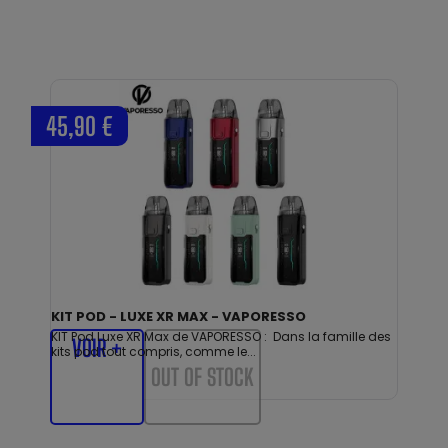
45,90 €
KIT POD - LUXE XR MAX - VAPORESSO
KIT Pod Luxe XR Max de VAPORESSO : Dans la famille des
VOIR +
kits pod tout compris, comme le...
OUT OF STOCK