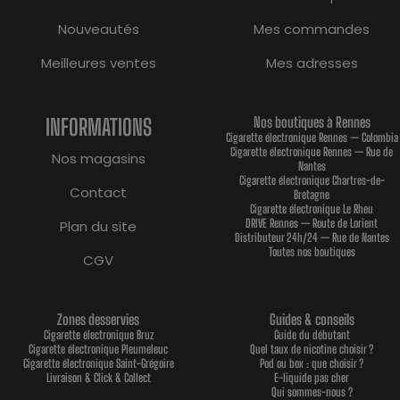
Nouveautés
Mes commandes
Meilleures ventes
Mes adresses
INFORMATIONS
Nos boutiques à Rennes
Cigarette électronique Rennes — Colombia
Cigarette électronique Rennes — Rue de
Nos magasins
Nantes
Cigarette électronique Chartres-de-
Contact
Bretagne
Cigarette électronique Le Rheu
DRIVE Rennes — Route de Lorient
Plan du site
Distributeur 24h/24 — Rue de Nantes
Toutes nos boutiques
CGV
Zones desservies
Guides & conseils
Cigarette électronique Bruz
Guide du débutant
Cigarette électronique Pleumeleuc
Quel taux de nicotine choisir ?
Cigarette électronique Saint-Grégoire
Pod ou box : que choisir ?
Livraison & Click & Collect
E-liquide pas cher
Qui sommes-nous ?