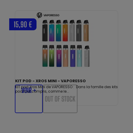
15,90 €
KIT POD - XROS MINI - VAPORESSO
KIT pod Xros Mini de VAPORESSO : Dans la famille des kits
VOIR +
pod tout compris, comme le...
OUT OF STOCK