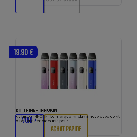
19,90 €
KIT TRINE - INNOKIN
Kit Trine - INNOKIN : La marque Innokin innove avec ce kit
VOIR +
à batterie remplacable pour...
ACHAT RAPIDE