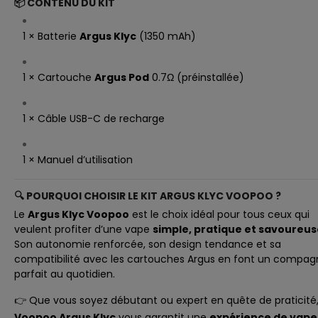
📦 CONTENU DU KIT
1 × Batterie
Argus Klyc
(1350 mAh)
1 × Cartouche
Argus Pod
0.7Ω (préinstallée)
1 × Câble USB-C de recharge
1 × Manuel d’utilisation
🔍 POURQUOI CHOISIR LE KIT ARGUS KLYC VOOPOO ?
Le
Argus Klyc Voopoo
est le choix idéal pour tous ceux qui
veulent profiter d’une vape
simple, pratique et savoureus
Son autonomie renforcée, son design tendance et sa
compatibilité avec les cartouches Argus en font un compa
parfait au quotidien.
👉 Que vous soyez débutant ou expert en quête de praticité,
Voopoo Argus Klyc
vous garantit une
expérience de vape