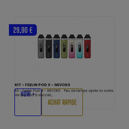
29,90 €
KIT - FEELIN POD X - NEVOKS
Kit - Feelin Pod X - NEVOKS : Peu de temps après la sortie
VOIR +
de leur Pod à succès,...
ACHAT RAPIDE