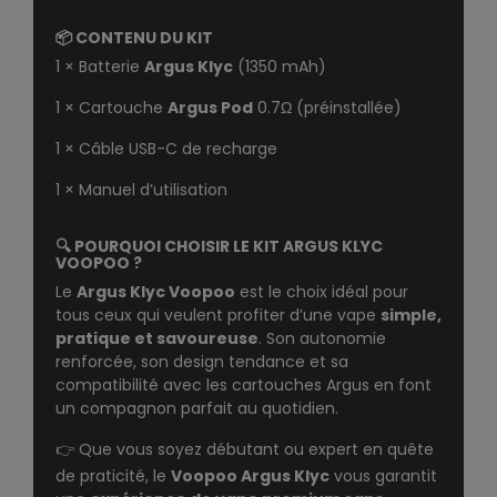
📦 CONTENU DU KIT
1 × Batterie
Argus Klyc
(1350 mAh)
1 × Cartouche
Argus Pod
0.7Ω (préinstallée)
1 × Câble USB-C de recharge
1 × Manuel d’utilisation
🔍 POURQUOI CHOISIR LE KIT ARGUS KLYC
VOOPOO ?
Le
Argus Klyc Voopoo
est le choix idéal pour
tous ceux qui veulent profiter d’une vape
simple,
pratique et savoureuse
. Son autonomie
renforcée, son design tendance et sa
compatibilité avec les cartouches Argus en font
un compagnon parfait au quotidien.
👉 Que vous soyez débutant ou expert en quête
de praticité, le
Voopoo Argus Klyc
vous garantit