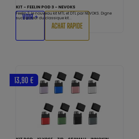
KIT - FEELIN POD 3 - NEVOKS
Feelin 2, le nouveau kit MTL et DTL par NEVOKS. Digne
VOIR +
successeur du classique kit...
ACHAT RAPIDE
13,90 €