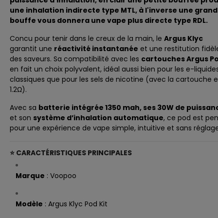
puissance d'inhalation, en clair une petite bouffée prod
une inhalation indirecte type MTL, à l'inverse une gran
bouffe vous donnera une vape plus directe type RDL.
Concu pour tenir dans le creux de la main, le
Argus Klyc
garantit une
réactivité instantanée
et une restitution fidèl
des saveurs. Sa compatibilité avec les
cartouches Argus P
en fait un choix polyvalent, idéal aussi bien pour les e-liquide
classiques que pour les sels de nicotine (avec la cartouche 
1.2
Ω).
Avec sa
batterie intégrée 1350 mah, ses 30W de puissan
et son
système d’inhalation automatique
, ce pod est pe
pour une expérience de vape simple, intuitive et sans réglage
⭐ CARACTÉRISTIQUES PRINCIPALES
Marque
: Voopoo
Modèle
: Argus Klyc Pod Kit