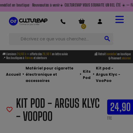
uveautés à venir
☀️ CULTUREVAP VOUS SOUHAITE UN BEL ÉTÉ ☀️ — FAITES LE PLEIN AVANT DE PA
0
search
🚚 Livraison
24/48 h
— offerte dès
29,90 €
en lettre suivie
🏬 Retrait
immédiat
en boutique
📍 Nos boutiques à
Rennes
et alentours
🔒 Paiement
sécurisé
Matériel pour cigarette
Kit pod -
Kits
>
>
>
Accueil
électronique et
Argus Klyc -
Pod
accessoires
VooPoo
KIT POD - ARGUS KLYC
24,90
favorite_border
- VOOPOO
TTC