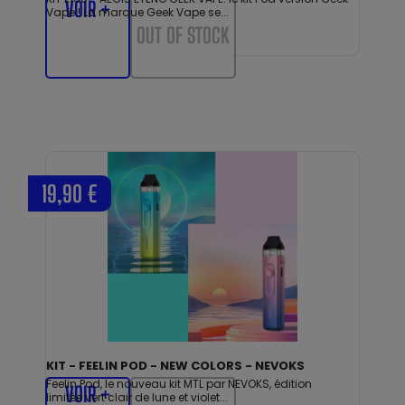
VOIR +
Vape ! La marque Geek Vape se...
OUT OF STOCK
19,90 €
KIT - FEELIN POD - NEW COLORS - NEVOKS
Feelin Pod, le nouveau kit MTL par NEVOKS, édition
VOIR +
limitée vert clair de lune et violet...