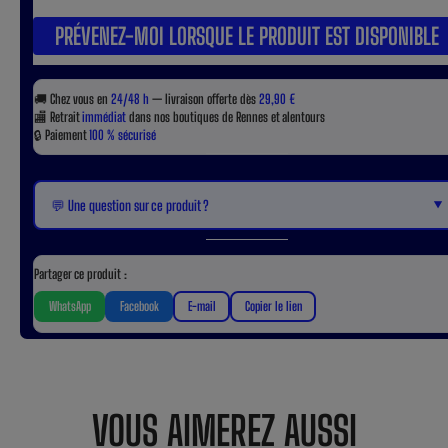
PRÉVENEZ-MOI LORSQUE LE PRODUIT EST DISPONIBLE
🚚
Chez vous en
24/48 h
— livraison offerte dès
29,90 €
🏬
Retrait
immédiat
dans nos boutiques de Rennes et alentours
🔒
Paiement
100 % sécurisé
▼
💬 Une question sur ce produit ?
Partager ce produit :
WhatsApp
Facebook
E-mail
Copier le lien
VOUS AIMEREZ AUSSI