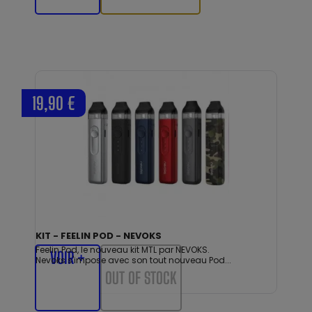
19,90 €
KIT - FEELIN POD - NEVOKS
Feelin Pod, le nouveau kit MTL par NEVOKS.
VOIR +
Nevoks s'impose avec son tout nouveau Pod...
OUT OF STOCK